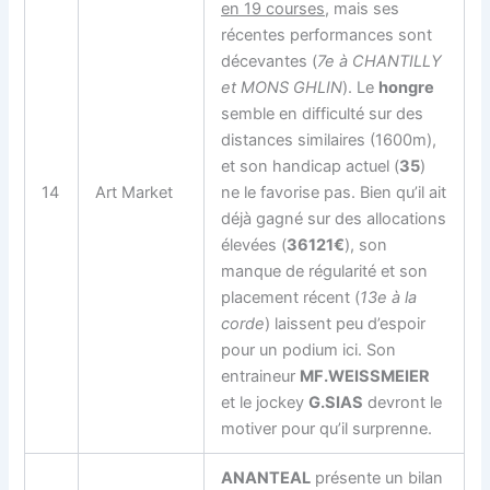
en 19 courses
, mais ses
récentes performances sont
décevantes (
7e à CHANTILLY
et MONS GHLIN
). Le
hongre
semble en difficulté sur des
distances similaires (1600m),
et son handicap actuel (
35
)
14
Art Market
ne le favorise pas. Bien qu’il ait
déjà gagné sur des allocations
élevées (
36121€
), son
manque de régularité et son
placement récent (
13e à la
corde
) laissent peu d’espoir
pour un podium ici. Son
entraineur
MF.WEISSMEIER
et le jockey
G.SIAS
devront le
motiver pour qu’il surprenne.
ANANTEAL
présente un bilan