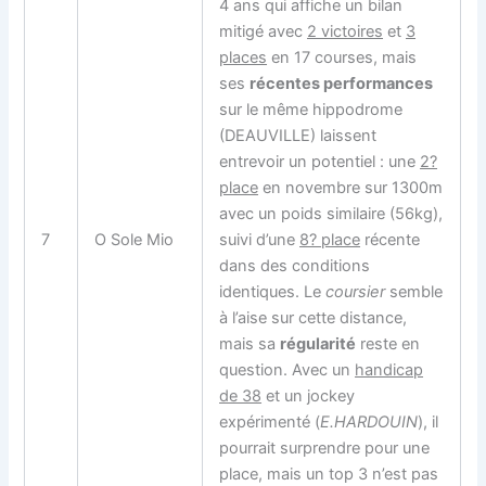
4 ans qui affiche un bilan
mitigé avec
2 victoires
et
3
places
en 17 courses, mais
ses
récentes performances
sur le même hippodrome
(DEAUVILLE) laissent
entrevoir un potentiel : une
2?
place
en novembre sur 1300m
avec un poids similaire (56kg),
7
O Sole Mio
suivi d’une
8? place
récente
dans des conditions
identiques. Le
coursier
semble
à l’aise sur cette distance,
mais sa
régularité
reste en
question. Avec un
handicap
de 38
et un jockey
expérimenté (
E.HARDOUIN
), il
pourrait surprendre pour une
place, mais un top 3 n’est pas