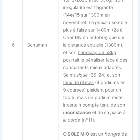
13/12/2025 avec 59kg), son
irrégularité est flagrante
(
14e/15
sur 1300m en
novembre). Le
poulain
semble
plus à l’aise sur 1400m (2e à
Chantilly en octobre) que sur
6
Schuman
la distance actuelle (1300m),
et son
handicap de 58kg
pourrait le pénaliser face à des
concurrents mieux adaptés.
Sa
musique
(25-24) et son
taux de places
(4 podiums en
9 courses) plaident pour un
top 5, mais un podium reste
incertain compte tenu de son
inconstance
et de sa
place à
la corde
(n°11).
O SOLE MIO
est un
hongre
de