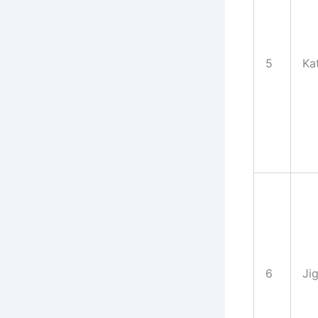
5
Ka
6
Ji