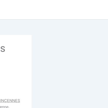
Tu cherches un super prono
now
pour le quinté ?
DECOUVRE LE MAINTENANT
ES
VINCENNES
enne
.