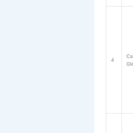
Ca
4
Gl