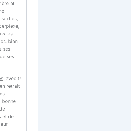
ière et
ne
 sorties,
perplexe,
ns les
tes, bien
s ses
de ses
es
, avec
0
n retrait
res
la bonne
 de
s et de
leur