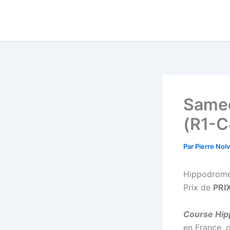
Aller
au
contenu
Samed
(R1-C
Par
Pierre Nol
Hippodrom
Prix de
PRI
Course Hipp
en France, 