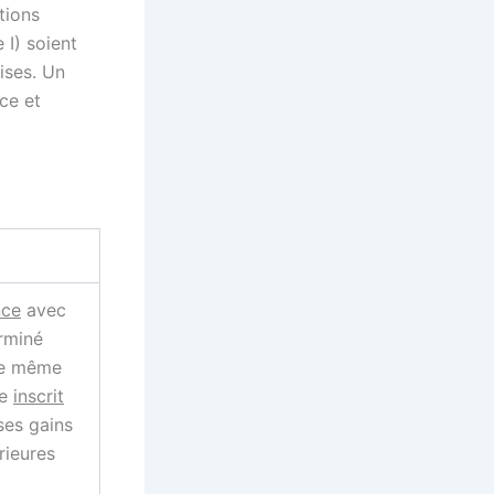
tions
 I) soient
ises. Un
ce et
nce
avec
erminé
te même
re
inscrit
 ses gains
rieures