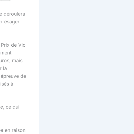
e déroulera
 présager
u
Prix de Vic
rement
uros, mais
r la
 épreuve de
isés à
he
, ce qui
ée
en raison