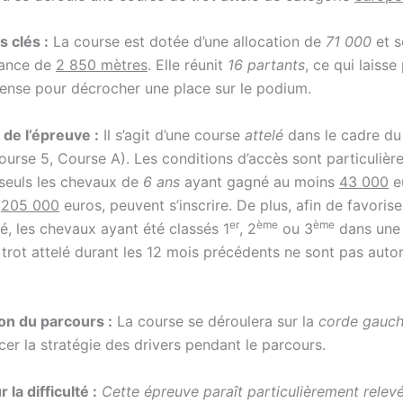
s clés :
La course est dotée d’une allocation de
71 000
et s
tance de
2 850 mètres
. Elle réunit
16 partants
, ce qui laisse
ntense pour décrocher une place sur le podium.
 de l’épreuve :
Il s’agit d’une course
attelé
dans le cadre d
urse 5, Course A). Les conditions d’accès sont particuliè
 seuls les chevaux de
6 ans
ayant gagné au moins
43 000
e
e
205 000
euros, peuvent s’inscrire. De plus, afin de favorise
er
ème
ème
é, les chevaux ayant été classés 1
, 2
ou 3
dans une
trot attelé durant les 12 mois précédents ne sont pas autor
on du parcours :
La course se déroulera sur la
corde gauc
cer la stratégie des drivers pendant le parcours.
 la difficulté :
Cette épreuve paraît particulièrement relev