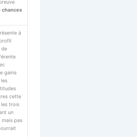
preuve
e chances
résente à
rofil
s de
férente
vec
de gains
 les
titudes
res cette
les trois
ant un
, mais pas
ourrait