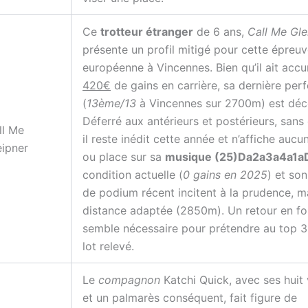
Ce
trotteur étranger
de 6 ans,
Call Me Gle
présente un profil mitigé pour cette épreu
européenne à Vincennes. Bien qu’il ait acc
420€
de gains en carrière, sa dernière pe
(
13ème/13
à Vincennes sur 2700m) est déc
Déferré aux antérieurs et postérieurs, sans 
ll Me
il reste inédit cette année et n’affiche aucu
eipner
ou place sur sa
musique (25)Da2a3a4a1a
condition actuelle (
0 gains en 2025
) et so
de podium récent incitent à la prudence, m
distance adaptée (2850m). Un retour en f
semble nécessaire pour prétendre au top 3
lot relevé.
Le
compagnon
Katchi Quick, avec ses huit 
et un palmarès conséquent, fait figure de