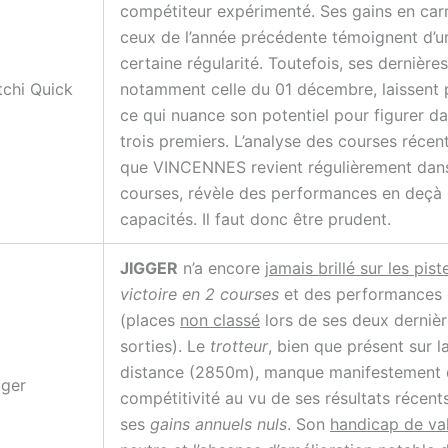
compétiteur expérimenté. Ses gains en carr
ceux de l’année précédente témoignent d’u
certaine régularité. Toutefois, ses dernières
tchi Quick
notamment celle du 01 décembre, laissent 
ce qui nuance son potentiel pour figurer da
trois premiers. L’analyse des courses récen
que VINCENNES revient régulièrement dan
courses, révèle des performances en deçà 
capacités. Il faut donc être prudent.
JIGGER
n’a encore
jamais brillé sur les pist
victoire en 2 courses
et des performances e
(places
non classé
lors de ses deux derniè
sorties). Le
trotteur
, bien que présent sur 
distance (2850m), manque manifestement
gger
compétitivité au vu de ses résultats récent
ses
gains annuels nuls
. Son
handicap de va