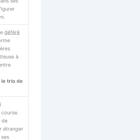
dans ses
figurer
um.
ue
déféré
forme
ères
tteuse à
entre
 le trio de
i
 course.
 de
r étranger
 ses