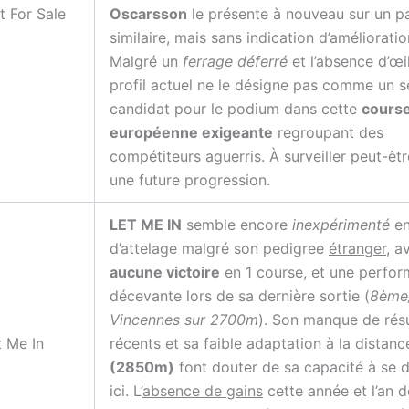
t For Sale
Oscarsson
le présente à nouveau sur un p
similaire, mais sans indication d’améliorati
Malgré un
ferrage déferré
et l’absence d’œi
profil actuel ne le désigne pas comme un s
candidat pour le podium dans cette
cours
européenne exigeante
regroupant des
compétiteurs aguerris. À surveiller peut-êt
une future progression.
LET ME IN
semble encore
inexpérimenté
en
d’attelage malgré son pedigree
étranger
, a
aucune victoire
en 1 course, et une perfo
décevante lors de sa dernière sortie (
8ème
Vincennes sur 2700m
). Son manque de résu
t Me In
récents et sa faible adaptation à la distanc
(2850m)
font douter de sa capacité à se
ici. L’
absence de gains
cette année et l’an d