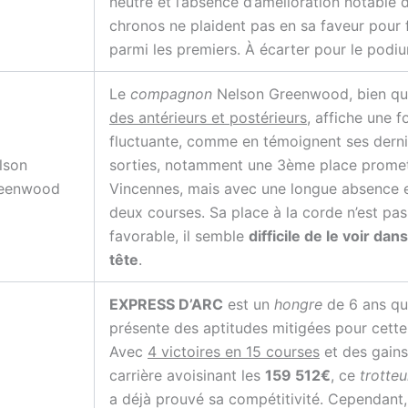
neutre et l’absence d’amélioration notable 
chronos ne plaident pas en sa faveur pour 
parmi les premiers. À écarter pour le podi
Le
compagnon
Nelson Greenwood, bien q
des antérieurs et postérieurs
, affiche une 
fluctuante, comme en témoignent ses derni
lson
sorties, notamment une 3ème place prome
eenwood
Vincennes, mais avec une longue absence 
deux courses. Sa place à la corde n’est pas
favorable, il semble
difficile de le voir dans
tête
.
EXPRESS D’ARC
est un
hongre
de 6 ans qu
présente des aptitudes mitigées pour cette
Avec
4 victoires en 15 courses
et des gains
carrière avoisinant les
159 512€
, ce
trotteu
a déjà prouvé sa compétitivité. Cependant,