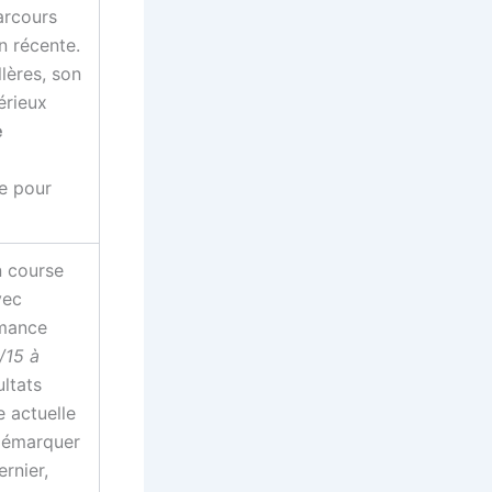
arcours
on récente.
llères, son
érieux
e
re pour
 course
vec
rmance
/15 à
ltats
e actuelle
 démarquer
ernier,