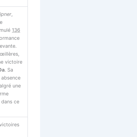
ipner
,
ve
umulé
136
rformance
evante.
œillères,
ne victoire
Da
. Sa
n absence
algré une
orme
 dans ce
victoires