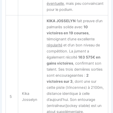
éventuelle
, mais peu convaincant
pour le podium.
KIKA JOSSELYN
fait preuve d’un
palmarès solide avec
10
victoires en 19 courses
,
témoignant d’une excellente
régularité
et d’un bon niveau de
compétition. La
jument
a
également récolté
163 575€ en
gains victoires
, confirmant son
talent. Ses trois dernières sorties
sont encourageantes :
2
victoires sur 3
, dont une sur
cette piste (
Vincennes
) à 2100m,
Kika
distance identique à celle
5
Josselyn
d’aujourd’hui. Son entourage
(entraîneur/jockey stable) est un
atout supplémentaire.