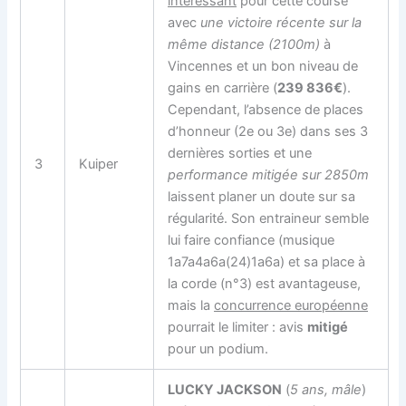
intéressant
pour cette course
avec
une victoire récente sur la
même distance (2100m)
à
Vincennes et un bon niveau de
gains en carrière (
239 836€
).
Cependant, l’absence de places
d’honneur (2e ou 3e) dans ses 3
dernières sorties et une
3
Kuiper
performance mitigée sur 2850m
laissent planer un doute sur sa
régularité. Son entraineur semble
lui faire confiance (musique
1a7a4a6a(24)1a6a) et sa place à
la corde (n°3) est avantageuse,
mais la
concurrence européenne
pourrait le limiter : avis
mitigé
pour un podium.
LUCKY JACKSON
(
5 ans, mâle
)