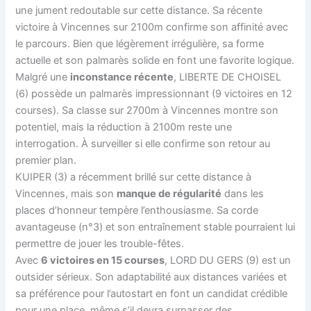
une jument redoutable sur cette distance. Sa récente
victoire à Vincennes sur 2100m confirme son affinité avec
le parcours. Bien que légèrement irrégulière, sa forme
actuelle et son palmarès solide en font une favorite logique.
Malgré une
inconstance récente
, LIBERTE DE CHOISEL
(6) possède un palmarès impressionnant (9 victoires en 12
courses). Sa classe sur 2700m à Vincennes montre son
potentiel, mais la réduction à 2100m reste une
interrogation. À surveiller si elle confirme son retour au
premier plan.
KUIPER (3) a récemment brillé sur cette distance à
Vincennes, mais son
manque de régularité
dans les
places d’honneur tempère l’enthousiasme. Sa corde
avantageuse (n°3) et son entraînement stable pourraient lui
permettre de jouer les trouble-fêtes.
Avec
6 victoires en 15 courses
, LORD DU GERS (9) est un
outsider sérieux. Son adaptabilité aux distances variées et
sa préférence pour l’autostart en font un candidat crédible
pour une place, même s’il devra surpasser des