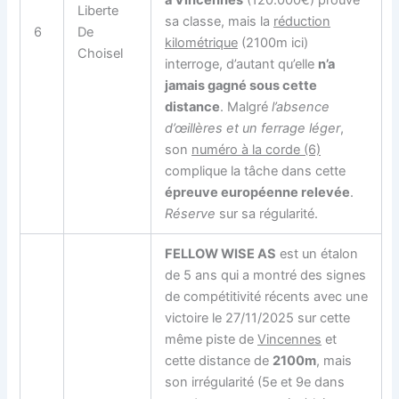
à Vincennes
(120.000€) prouve
Liberte
sa classe, mais la
réduction
6
De
kilométrique
(2100m ici)
Choisel
interroge, d’autant qu’elle
n’a
jamais gagné sous cette
distance
. Malgré
l’absence
d’œillères et un ferrage léger
,
son
numéro à la corde (6)
complique la tâche dans cette
épreuve européenne relevée
.
Réserve
sur sa régularité.
FELLOW WISE AS
est un étalon
de 5 ans qui a montré des signes
de compétitivité récents avec une
victoire le 27/11/2025 sur cette
même piste de
Vincennes
et
cette distance de
2100m
, mais
son irrégularité (5e et 9e dans