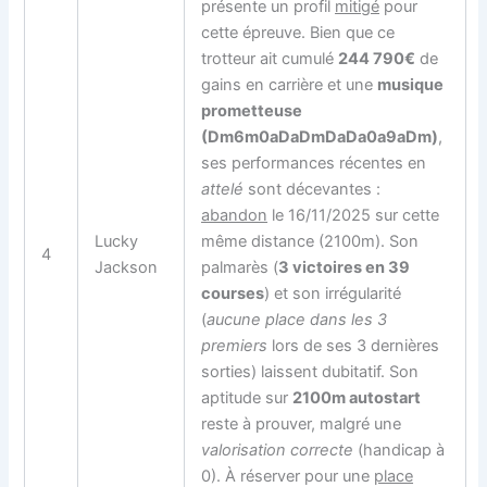
présente un profil
mitigé
pour
cette épreuve. Bien que ce
trotteur ait cumulé
244 790€
de
gains en carrière et une
musique
prometteuse
(Dm6m0aDaDmDaDa0a9aDm)
,
ses performances récentes en
attelé
sont décevantes :
abandon
le 16/11/2025 sur cette
Lucky
même distance (2100m). Son
4
Jackson
palmarès (
3 victoires en 39
courses
) et son irrégularité
(
aucune place dans les 3
premiers
lors de ses 3 dernières
sorties) laissent dubitatif. Son
aptitude sur
2100m autostart
reste à prouver, malgré une
valorisation correcte
(handicap à
0). À réserver pour une
place