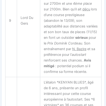
sur 2700m et une
4ème place
sur 2100m. Bien qu’il ait
déçu
lors
d’une course prestigieuse
Lord Du
9
(abandon le 13/09), son
Gers
adaptabilité aux distances variées
et son bon taux de places (11/15)
en font un outsider
sérieux
pour
le
Prix Dominik Cordeau
. Son
entraînement par
N. Bazire
et sa
préférence pour l’
autostart
renforcent ses chances.
Avis
mitigé
: potentiel podium si il
confirme sa forme récente.
L’étalon *KENYAN BLUES*, âgé
de 6 ans, présente un profil
intéressant pour cette course
européenne à l’autostart. Ses *6
victoires* en 36 courses et ses