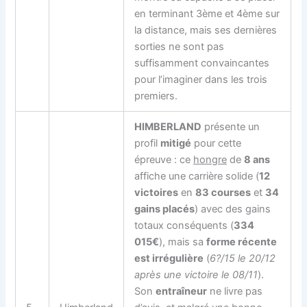
en terminant 3ème et 4ème sur
la distance, mais ses dernières
sorties ne sont pas
suffisamment convaincantes
pour l’imaginer dans les trois
premiers.
HIMBERLAND
présente un
profil
mitigé
pour cette
épreuve : ce
hongre
de
8 ans
affiche une carrière solide (
12
victoires
en
83 courses
et
34
gains placés
) avec des gains
totaux conséquents (
334
015€
), mais sa
forme récente
est irrégulière
(
6?/15 le 20/12
après une victoire le 08/11
).
Son
entraîneur
ne livre pas