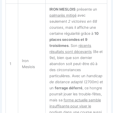
IRON MESLOIS
présente un
palmarès mitigé
avec
seulement
2 victoires en 68
courses
, mais il affiche une
certaine régularité grâce à
10
places secondes et 9
troisièmes
. Son
récents
résultats sont décevants
(8e et
9e), bien que son dernier
Iron
1
abandon soit peut-être dû à
Meslois
des circonstances
particulières. Avec un
handicap
de distance adapté
(2700m) et
un
ferrage déferré
, ce hongre
pourrait jouer les trouble-fêtes,
mais sa
forme actuelle semble
insuffisante pour viser le
podium
dans une course aussi