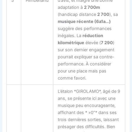
5
Himberland
d’avis, et malgré une bonne
adaptation à
2 700m
(handicap distance
2 700
), sa
musique récente (6a1a…)
suggère des performances
inégales. La
réduction
kilométrique
élevée (
7 290
)
sur son dernier engagement
pourrait expliquer sa contre-
performance. À considérer
pour une place mais pas
comme favori.
L’étalon *GIROLAMO*, âgé de 9
ans, se présente ici avec une
musique peu encourageante,
affichant des * »0″* dans ses
trois dernières sorties, laissant
présager des difficultés. Bien