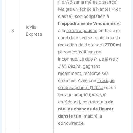
(
1er/16
sur la même distance).
Malgré un échec à Nantes (non
classé), son adaptation à
l’hippodrome de Vincennes
et
Idylle
3
à la
corde à gauche
en fait une
Express
candidate sérieuse, bien que la
réduction de distance (
2700m
)
puisse constituer une
inconnue. Le duo
P. Lelièvre /
J.M. Bazire
, gagnant
récemment, renforce ses
chances. Avec une
musique
encourageante (1a1a…)
et un
ferrage adapté (
protégé
antérieurs
), ce
trotteur
a
de
réelles chances de figurer
dans le trio
, malgré la
concurrence.