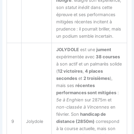
hongre
. Malgré son expérience,
son
statut inédit
dans cette
épreuve et ses performances
mitigées récentes incitent à
prudence : il pourrait briller, mais
un podium semble incertain.
JOLYDOLE
est une
jument
expérimentée avec
38 courses
à son actif et un palmarès solide
(
12 victoires
,
4 places
secondes
et
2 troisièmes
),
mais ses
récentes
performances sont mitigées
:
5e à Enghien
sur 2875m et
non-classée à Vincennes
en
février. Son
handicap de
9
Jolydole
distance (2850m)
correspond
à la course actuelle, mais son