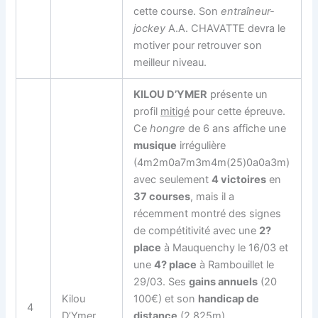
cette course. Son
entraîneur-
jockey
A.A. CHAVATTE devra le
motiver pour retrouver son
meilleur niveau.
KILOU D’YMER
présente un
profil
mitigé
pour cette épreuve.
Ce
hongre
de 6 ans affiche une
musique
irrégulière
(4m2m0a7m3m4m(25)0a0a3m)
avec seulement
4 victoires
en
37 courses
, mais il a
récemment montré des signes
de compétitivité avec une
2?
place
à Mauquenchy le 16/03 et
une
4? place
à Rambouillet le
29/03. Ses
gains annuels
(20
Kilou
100€) et son
handicap de
4
D’Ymer
distance
(2 825m)