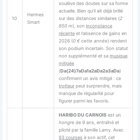
soulève des doutes sur sa forme
actuelle. Bien qu’il ait déjà brillé
Hermes
10
sur des distances similaires (
2
Smart
850 m
), son
inconstance
récente
et l’absence de gains en
2026 (
0 € cette année
) rendent
son podium incertain. Son statut
non supplémenté
et sa
musique
mitigée
(
Da(24)7aDa1a2aDa2a3aDa
)
confirment un avis mitigé : ce
trotteur
peut surprendre, mais
manque de régularité pour
figurer parmi les favoris.
HARIBO DU CARNOIS
est un
hongre
de 9 ans, entraîné et
piloté par la famille Lamy. Avec
93 courses
à son actif, cet