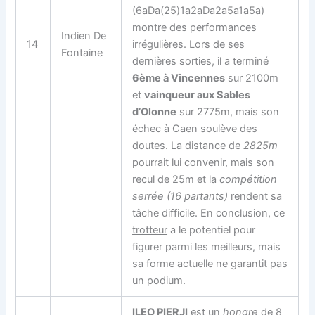
(6aDa(25)1a2aDa2a5a1a5a)
montre des performances
Indien De
14
irrégulières. Lors de ses
Fontaine
dernières sorties, il a terminé
6ème à Vincennes
sur 2100m
et
vainqueur aux Sables
d’Olonne
sur 2775m, mais son
échec à Caen soulève des
doutes. La distance de
2825m
pourrait lui convenir, mais son
recul de 25m
et la
compétition
serrée (16 partants)
rendent sa
tâche difficile. En conclusion, ce
trotteur
a le potentiel pour
figurer parmi les meilleurs, mais
sa forme actuelle ne garantit pas
un podium.
ILEO PIERJI
est un
hongre
de 8