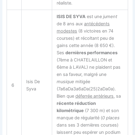
réaliste.
ISIS DE SYVA
est une
jument
de 8 ans aux
antécédents
modestes
(8 victoires en 74
courses) et récoltant peu de
gains cette année (8 650 €).
Ses
dernières performances
(7ème à CHATELAILLON et
6ème à LAVAL) ne plaident pas
en sa faveur, malgré une
Isis De
musique
mitigée
6
Syva
(7a6aDa3a6aDa(25)2aDa0a).
Bien que
déferrée antérieurs
, sa
récente réduction
kilométrique
(7 300 m) et son
manque de régularité (
0 places
dans ses 3 dernières courses)
laissent peu espérer un podium