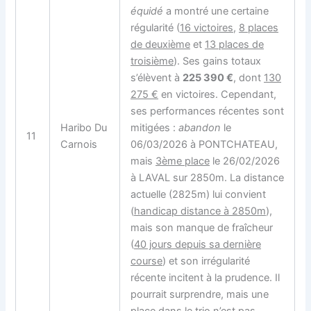
équidé
a montré une certaine
régularité (
16 victoires
,
8 places
de deuxième
et
13 places de
troisième
). Ses gains totaux
s’élèvent à
225 390 €
, dont
130
275 €
en victoires. Cependant,
ses performances récentes sont
Haribo Du
mitigées :
abandon
le
11
Carnois
06/03/2026 à PONTCHATEAU,
mais
3ème place
le 26/02/2026
à LAVAL sur 2850m. La distance
actuelle (2825m) lui convient
(
handicap distance à 2850m
),
mais son manque de fraîcheur
(
40 jours depuis sa dernière
course
) et son irrégularité
récente incitent à la prudence. Il
pourrait surprendre, mais une
place dans le trio n’est pas