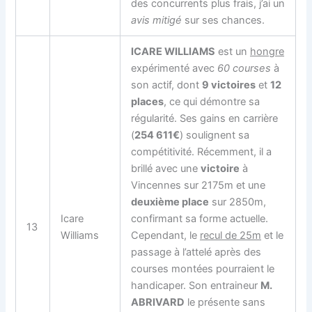
des concurrents plus frais, j’ai un
avis mitigé
sur ses chances.
ICARE WILLIAMS
est un
hongre
expérimenté avec
60 courses
à
son actif, dont
9 victoires
et
12
places
, ce qui démontre sa
régularité. Ses gains en carrière
(
254 611€
) soulignent sa
compétitivité. Récemment, il a
brillé avec une
victoire
à
Vincennes sur 2175m et une
deuxième place
sur 2850m,
Icare
confirmant sa forme actuelle.
13
Williams
Cependant, le
recul de 25m
et le
passage à l’attelé après des
courses montées pourraient le
handicaper. Son entraineur
M.
ABRIVARD
le présente sans