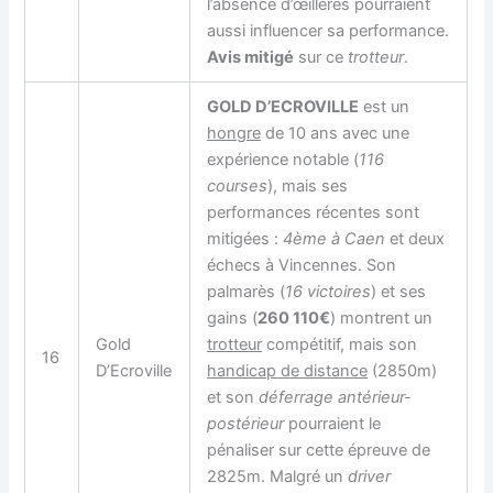
l’absence d’œillères pourraient
aussi influencer sa performance.
Avis mitigé
sur ce
trotteur
.
GOLD D’ECROVILLE
est un
hongre
de 10 ans avec une
expérience notable (
116
courses
), mais ses
performances récentes sont
mitigées :
4ème à Caen
et deux
échecs à Vincennes. Son
palmarès (
16 victoires
) et ses
gains (
260 110€
) montrent un
Gold
trotteur
compétitif, mais son
16
D’Ecroville
handicap de distance
(2850m)
et son
déferrage antérieur-
postérieur
pourraient le
pénaliser sur cette épreuve de
2825m. Malgré un
driver