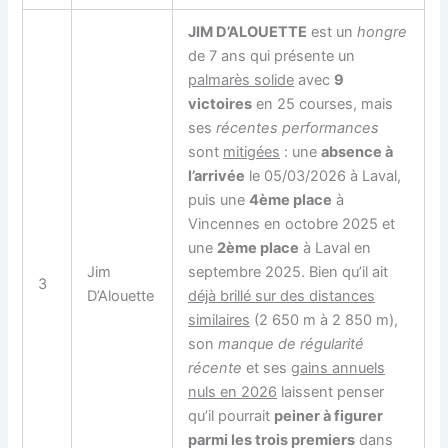
JIM D’ALOUETTE
est un
hongre
de 7 ans qui présente un
palmarès solide
avec
9
victoires
en 25 courses, mais
ses
récentes performances
sont
mitigées
: une
absence à
l’arrivée
le 05/03/2026 à Laval,
puis une
4ème place
à
Vincennes en octobre 2025 et
une
2ème place
à Laval en
Jim
septembre 2025. Bien qu’il ait
3
D’Alouette
déjà brillé sur des distances
similaires
(2 650 m à 2 850 m),
son
manque de régularité
récente
et ses
gains annuels
nuls en 2026
laissent penser
qu’il pourrait
peiner à figurer
parmi les trois premiers
dans