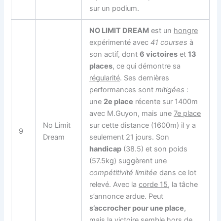
sur un podium.
NO LIMIT DREAM
est un
hongre
expérimenté avec
41 courses
à
son actif, dont
6 victoires
et
13
places
, ce qui démontre sa
régularité
. Ses dernières
performances sont
mitigées
:
une
2e place
récente sur 1400m
avec M.Guyon, mais une
7e place
No Limit
sur cette distance (1600m) il y a
9
Dream
seulement 21 jours. Son
handicap
(38.5) et son poids
(57.5kg) suggèrent une
compétitivité limitée
dans ce lot
relevé. Avec la
corde 15
, la tâche
s’annonce ardue. Peut
s’accrocher pour une place
,
mais la victoire semble hors de