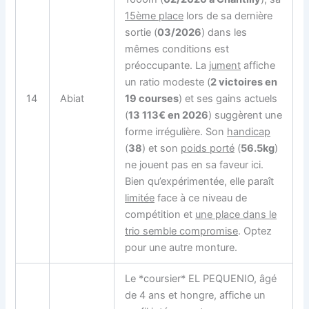
15ème place
lors de sa dernière
sortie (
03/2026
) dans les
mêmes conditions est
préoccupante. La
jument
affiche
un ratio modeste (
2 victoires en
14
Abiat
19 courses
) et ses gains actuels
(
13 113€ en 2026
) suggèrent une
forme irrégulière. Son
handicap
(
38
) et son
poids porté
(
56.5kg
)
ne jouent pas en sa faveur ici.
Bien qu’expérimentée, elle paraît
limitée
face à ce niveau de
compétition et
une place dans le
trio semble compromise
. Optez
pour une autre monture.
Le *coursier* EL PEQUENIO, âgé
de 4 ans et hongre, affiche un