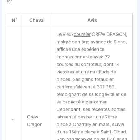
%1
N°
Cheval
Avis
Le vieux
coursier
CREW DRAGON,
malgré son âge avancé de 9 ans,
affiche une expérience
impressionnante avec 72
courses au compteur, dont 14
victoires et une multitude de
places. Ses gains totaux en
carrière s’élèvent à 321 280,
témoignant de sa longévité et de
sa capacité à performer.
Cependant, ses récentes sorties
Crew
laissent à désirer : une 2ème
1
Dragon
place à Chantilly en mars, suivie
d’une 15ème place à Saint-Cloud.
Son handicap de poids (60) et sa