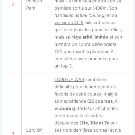
Pumalin
mais il a terminé
4ème lors de sa
2
Park
dernière sortie
sur 1400m. Son
handicap actuel (59.5kg)
et sa
valeur de 40.5
laissent penser
qu’il peut jouer les premiers rôles,
mais sa
régularité limitée
et son
numéro de corde défavorable
(12)
pourraient le pénaliser. À
considérer avec prudence pour
un top 3.
LORD OF WAR
semble en
difficulté pour figurer parmi les
favoris de cette course, malgré
son expérience
(25 courses, 4
victoires)
. L’
étalon
affiche des
performances récentes
décevantes (
11e, 10e et 7e
sur
Lord Of
ses trois dernières sorties) et n’a
3