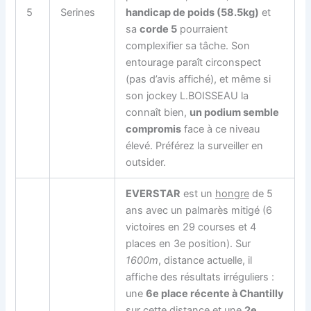
5
Serines
handicap de poids (58.5kg)
et
sa
corde 5
pourraient
complexifier sa tâche. Son
entourage paraît circonspect
(pas d’avis affiché), et même si
son jockey L.BOISSEAU la
connaît bien,
un podium semble
compromis
face à ce niveau
élevé. Préférez la surveiller en
outsider.
EVERSTAR
est un
hongre
de 5
ans avec un palmarès mitigé (6
victoires en 29 courses et 4
places en 3e position). Sur
1600m
, distance actuelle, il
affiche des résultats irréguliers :
une
6e place récente à Chantilly
sur cette distance et une
2e