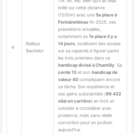
(7e, 5e, 9e). Bien qu’il ait déjà
brillé sur cette distance
(1200m) avec une
5e place à
Fontainebleau
fin 2025, ses
prestations actuelles,
notamment sa
7e place il y a
Baileys
14 jours
, soulèvent des doutes
4
Bachelor
sur sa capacité à figurer parmi
les trois premiers dans ce
handicap divisé à Chantilly
. Sa
corde 13
et son
handicap de
valeur 40
compliquent encore
sa tâche. Son expérience et
ses gains substantiels (
96 422
nilai en carrière
) en font un
outsider à considérer avec
prudence, mais sans réelle
conviction pour un podium
aujourd’hui.