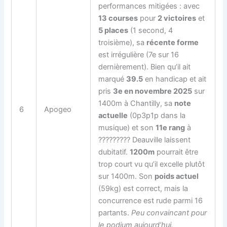
performances mitigées : avec
13 courses
pour
2 victoires
et
5 places
(1 second, 4
troisième), sa
récente forme
est irrégulière (7e sur 16
dernièrement). Bien qu’il ait
marqué
39.5
en handicap et ait
pris
3e en novembre 2025
sur
1400m à Chantilly, sa
note
6
Apogeo
actuelle
(0p3p1p dans la
musique) et son
11e rang
à
????????? Deauville laissent
dubitatif.
1200m
pourrait être
trop court vu qu’il excelle plutôt
sur 1400m. Son
poids actuel
(59kg) est correct, mais la
concurrence est rude parmi 16
partants.
Peu convaincant pour
le podium aujourd’hui.