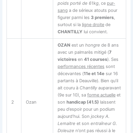
poids porté de 61kg
, ce
pur-
sang
a de sérieux atouts pour
figurer parmi les
3 premiers
,
surtout si la
ligne droite
de
CHANTILLY
lui convient.
OZAN
est un
hongre
de 8 ans
avec un palmarès mitigé (
7
victoires
en
41 courses
). Ses
performances récentes
sont
décevantes (
11e et 14e
sur 16
partants à Deauville). Bien qu’il
ait couru à
Chantilly
auparavant
(9e sur 10), sa
forme actuelle
et
2
Ozan
son
handicap (41.5)
laissent
peu d’espoir pour un podium
aujourd’hui. Son
jockey A.
Lemaitre
et son
entraîneur G.
Doleuze
n’ont pas réussi à le