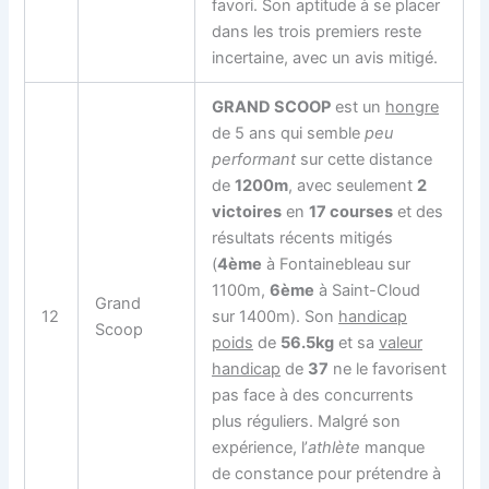
favori. Son aptitude à se placer
dans les trois premiers reste
incertaine, avec un avis mitigé.
GRAND SCOOP
est un
hongre
de 5 ans qui semble
peu
performant
sur cette distance
de
1200m
, avec seulement
2
victoires
en
17 courses
et des
résultats récents mitigés
(
4ème
à Fontainebleau sur
1100m,
6ème
à Saint-Cloud
Grand
12
sur 1400m). Son
handicap
Scoop
poids
de
56.5kg
et sa
valeur
handicap
de
37
ne le favorisent
pas face à des concurrents
plus réguliers. Malgré son
expérience, l’
athlète
manque
de constance pour prétendre à