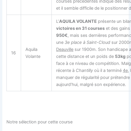
courses précédentes indique des résu
et il semble difficile de le positionner 
L’
AQUILA VOLANTE
présente un bila
victoires en 31 courses
et des gains 
950€
, mais ses dernières performanc
une
3e place à Saint-Cloud
sur 2000
Aquila
Deauville
sur 1900m. Son handicape a
16
Volante
cette distance et un poids de
53kg
po
face à ce niveau de compétition. Mal
récente à
Chantilly
où il a terminé
4e
,
manquer de régularité pour prétendre
aujourd’hui, malgré son expérience.
Notre sélection pour cette course