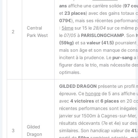
ans
affiche une carrière solide (
97 co
et
23 places
) avec des gains totaux 
079€
), mais ses récentes performanc
Central
:
5ème
sur 15 le
28/04
sur ce même p
2
Park West
le
07/05
à
PARISLONGCHAMP
. Son
(59kg)
et sa
valeur (41.5)
pourraient 
mais son âge et son manque de cons
incitent à la prudence. Le
pur-sang
a 
figurer dans le trio, mais nécessite d
optimales.
GILDED DRAGON
présente un profil
épreuve. Ce
hongre
de 5 ans affiche 
avec
4 victoires
et
6 places
en 20 co
récentes performances sont inégales :
janvier sur 1500m à Cagnes-sur-Mer, 
résultats décevants (7e et 4e) sur de
Gilded
3
similaires. Son
handicap valeur
de
41.
Dragon
porté de
59kg
semblent adaptés, mais