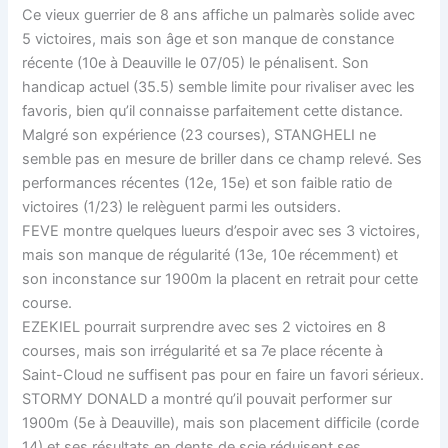
Ce vieux guerrier de 8 ans affiche un palmarès solide avec
5 victoires, mais son âge et son manque de constance
récente (10e à Deauville le 07/05) le pénalisent. Son
handicap actuel (35.5) semble limite pour rivaliser avec les
favoris, bien qu’il connaisse parfaitement cette distance.
Malgré son expérience (23 courses), STANGHELI ne
semble pas en mesure de briller dans ce champ relevé. Ses
performances récentes (12e, 15e) et son faible ratio de
victoires (1/23) le relèguent parmi les outsiders.
FEVE montre quelques lueurs d’espoir avec ses 3 victoires,
mais son manque de régularité (13e, 10e récemment) et
son inconstance sur 1900m la placent en retrait pour cette
course.
EZEKIEL pourrait surprendre avec ses 2 victoires en 8
courses, mais son irrégularité et sa 7e place récente à
Saint-Cloud ne suffisent pas pour en faire un favori sérieux.
STORMY DONALD a montré qu’il pouvait performer sur
1900m (5e à Deauville), mais son placement difficile (corde
14) et ses résultats en dents de scie réduisent ses