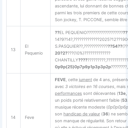
ascendante, lui donnant de bonnes c
parmi les trois premiers de cette cour
Son jockey, T. PICCONE, semble être 
??
EL PEQUENIO??????????????????
??
14?9?14?,?????????????2025?12??1900
El
S.PASQUIER??,????????????
??54??
(??
13
Pequenio
20?2?
???(10%)?????????????
CHANTILLY
????
?????????,??????????
0p9p(25)0p7p9p1p3p3p2p
????????
FEVE
, cette
jument
de 4 ans, présente
avec
3 victoires en 16 courses
, mais
performances
sont décevantes (
13e,
un poids porté relativement faible (
53
musique récente modeste (
0p0p0p6p
son
handicap de valeur
(
36
) ne semb
14
Feve
son manque de régularité. Son retour
où elle a échoué récemment à Deauvill