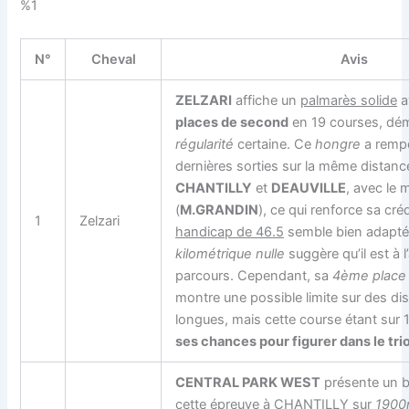
%1
N°
Cheval
Avis
ZELZARI
affiche un
palmarès solide
a
places de second
en 19 courses, dé
régularité
certaine. Ce
hongre
a rempo
dernières sorties sur la même distan
CHANTILLY
et
DEAUVILLE
, avec le
(
M.GRANDIN
), ce qui renforce sa créd
1
Zelzari
handicap de 46.5
semble bien adapté 
kilométrique nulle
suggère qu’il est à l
parcours. Cependant, sa
4ème place
montre une possible limite sur des di
longues, mais cette course étant sur 
ses chances pour figurer dans le tri
CENTRAL PARK WEST
présente un b
cette épreuve à
CHANTILLY
sur
190