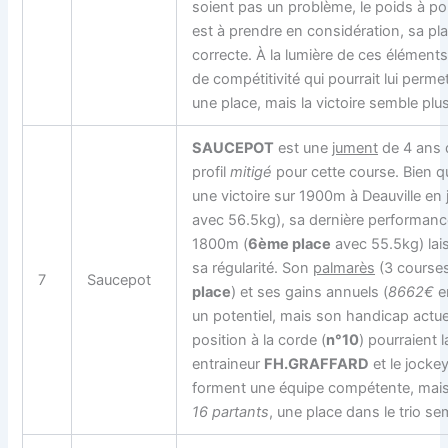
soient pas un problème, le poids à por
est à prendre en considération, sa pla
correcte. À la lumière de ces éléments,
de compétitivité qui pourrait lui perme
une place, mais la victoire semble plus 
SAUCEPOT
est une
jument
de 4 ans 
profil
mitigé
pour cette course. Bien qu
une victoire sur 1900m à Deauville en j
avec 56.5kg), sa dernière performance
1800m (
6ème place
avec 55.5kg) lai
sa régularité. Son
palmarès
(3 course
7
Saucepot
place
) et ses gains annuels (
8662€
e
un potentiel, mais son handicap actue
position à la corde (
n°10
) pourraient 
entraineur
FH.GRAFFARD
et le jocke
forment une équipe compétente, mai
16 partants
, une place dans le trio s