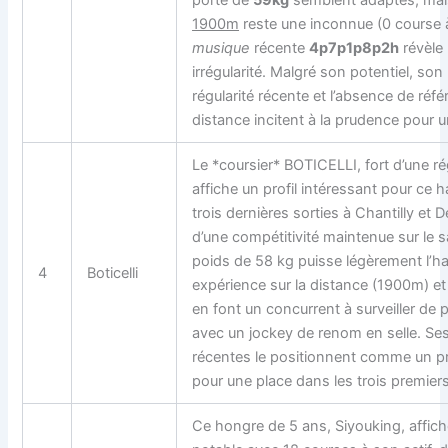
1900m
reste une inconnue (0 course à
musique
récente
4p7p1p8p2h
révèle 
irrégularité. Malgré son potentiel, s
régularité récente et l’absence de réfé
distance incitent à la prudence pour 
Le *coursier* BOTICELLI, fort d’une ré
affiche un profil intéressant pour ce 
trois dernières sorties à Chantilly et 
d’une compétitivité maintenue sur le s
poids de 58 kg puisse légèrement l’h
4
Boticelli
expérience sur la distance (1900m) et
en font un concurrent à surveiller de p
avec un jockey de renom en selle. S
récentes le positionnent comme un p
pour une place dans les trois premiers
Ce hongre de 5 ans, Siyouking, affic