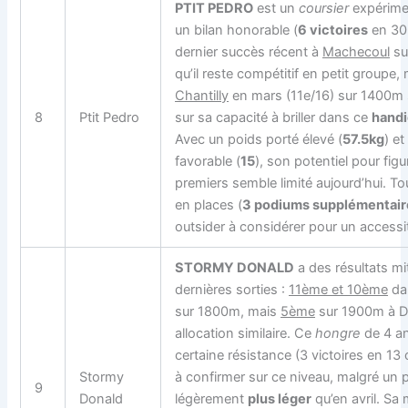
PTIT PEDRO
est un
coursier
expérime
un bilan honorable (
6 victoires
en 30
dernier succès récent à
Machecoul
su
qu’il reste compétitif en petit groupe
Chantilly
en mars (11e/16) sur 1400m 
8
Ptit Pedro
sur sa capacité à briller dans ce
handi
Avec un poids porté élevé (
57.5kg
) e
favorable (
15
), son potentiel pour figu
premiers semble limité aujourd’hui. Tou
en places (
3 podiums supplémentair
outsider à considérer pour un accessi
STORMY DONALD
a des résultats mi
dernières sorties :
11ème et 10ème
da
sur 1800m, mais
5ème
sur 1900m à De
allocation similaire. Ce
hongre
de 4 a
certaine résistance (3 victoires en 13
Stormy
à confirmer sur ce niveau, malgré un 
9
Donald
légèrement
plus léger
qu’en avril. Sa