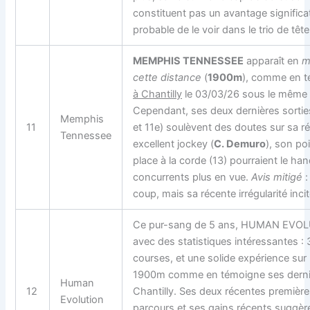
constituent pas un avantage significat
probable de le voir dans le trio de tête
MEMPHIS TENNESSEE
apparaît en
m
cette distance
(
1900m
), comme en 
à Chantilly
le 03/03/26 sous le même 
Cependant, ses deux dernières sorti
Memphis
11
et 11e) soulèvent des doutes sur sa ré
Tennessee
excellent jockey (
C. Demuro
), son po
place à la corde (13) pourraient le ha
concurrents plus en vue.
Avis mitigé
:
coup, mais sa récente irrégularité inci
Ce pur-sang de 5 ans, HUMAN EVOL
avec des statistiques intéressantes : 
courses, et une solide expérience sur 
1900m comme en témoigne ses derniè
Human
12
Chantilly. Ses deux récentes première
Evolution
parcours et ses gains récents suggèr