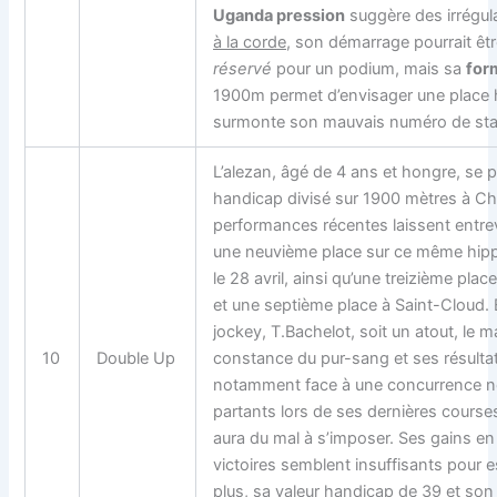
Uganda pression
suggère des irrégula
à la corde
, son démarrage pourrait ê
réservé
pour un podium, mais sa
for
1900m permet d’envisager une place h
surmonte son mauvais numéro de stal
L’alezan, âgé de 4 ans et hongre, se 
handicap divisé sur 1900 mètres à Cha
performances récentes laissent entrevo
une neuvième place sur ce même hip
le 28 avril, ainsi qu’une treizième pl
et une septième place à Saint-Cloud.
jockey, T.Bachelot, soit un atout, le 
10
Double Up
constance du pur-sang et ses résultat
notamment face à une concurrence n
partants lors de ses dernières courses
aura du mal à s’imposer. Ses gains en 
victoires semblent insuffisants pour 
plus, sa valeur handicap de 39 et son