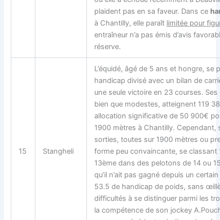
plaident pas en sa faveur. Dans ce
ha
à Chantilly, elle paraît
limitée pour figu
entraîneur n’a pas émis d’avis favorab
réserve.
L’équidé, âgé de 5 ans et hongre, se 
handicap divisé avec un bilan de carri
une seule victoire en 23 courses. Ses 
bien que modestes, atteignent 119 3
allocation significative de 50 900€ po
1900 mètres à Chantilly. Cependant, s
sorties, toutes sur 1900 mètres ou pr
15
Stangheli
forme peu convaincante, se classant
13ème dans des pelotons de 14 ou 15 
qu’il n’ait pas gagné depuis un certain
53.5 de handicap de poids, sans œill
difficultés à se distinguer parmi les t
la compétence de son jockey A.Pouch