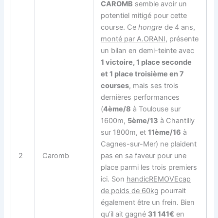
CAROMB
semble avoir un
potentiel mitigé pour cette
course. Ce
hongre
de 4 ans,
monté par A.ORANI
, présente
un bilan en demi-teinte avec
1 victoire, 1 place seconde
et 1 place troisième en 7
courses
, mais ses trois
dernières performances
(
4ème/8
à Toulouse sur
1600m,
5ème/13
à Chantilly
sur 1800m, et
11ème/16
à
Cagnes-sur-Mer) ne plaident
2
Caromb
pas en sa faveur pour une
place parmi les trois premiers
ici. Son
handicREMOVEcap
de poids de 60kg
pourrait
également être un frein. Bien
qu’il ait gagné
31 141€
en