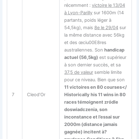
récemment :
victoire le 13/04
à Lyon-Parilly
sur 1600m (14
partants, poids léger à
54,5kg), mais
8e le 29/04
sur
la même distance avec 56kg
et des œciu00E8res
australiennes. Son
handicap
actuel (56,5kg)
est supérieur
à son dernier succès, et sa
37,5 de valeur
semble limite
pour ce niveau. Bien que son
11 victoires en 80 courses</
7
Cleod’Or
Historically his
11 wins in 80
races
témoignent zródle
doswiadczenia, son
inconstance et l’essai sur
2000m (distance jamais
gagnée) incitent à?