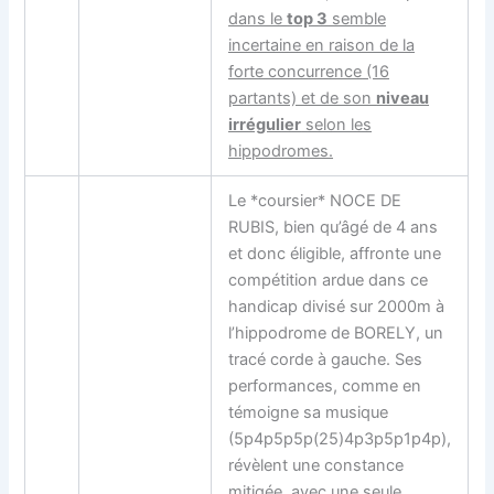
dans le
top 3
semble
incertaine en raison de la
forte concurrence
(16
partants) et de son
niveau
irrégulier
selon les
hippodromes.
Le *coursier* NOCE DE
RUBIS, bien qu’âgé de 4 ans
et donc éligible, affronte une
compétition ardue dans ce
handicap divisé sur 2000m à
l’hippodrome de BORELY, un
tracé corde à gauche. Ses
performances, comme en
témoigne sa musique
(5p4p5p5p(25)4p3p5p1p4p),
révèlent une constance
mitigée, avec une seule