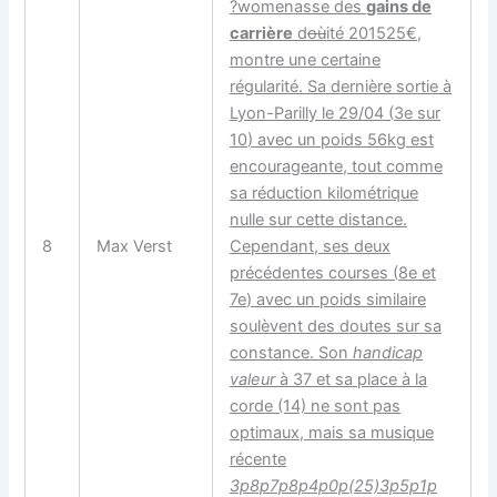
?womenasse des
gains de
carrière
d
où
ité
201525€
,
montre une certaine
régularité. Sa dernière sortie à
Lyon-Parilly le 29/04 (
3e sur
10
) avec un poids
56kg
est
encourageante, tout comme
sa réduction kilométrique
nulle sur cette distance.
8
Max Verst
Cependant, ses deux
précédentes courses (
8e et
7e
) avec un poids similaire
soulèvent des doutes sur sa
constance. Son
handicap
valeur
à 37 et sa place à la
corde (14) ne sont pas
optimaux, mais sa musique
récente
3p8p7p8p4p0p(25)3p5p1p