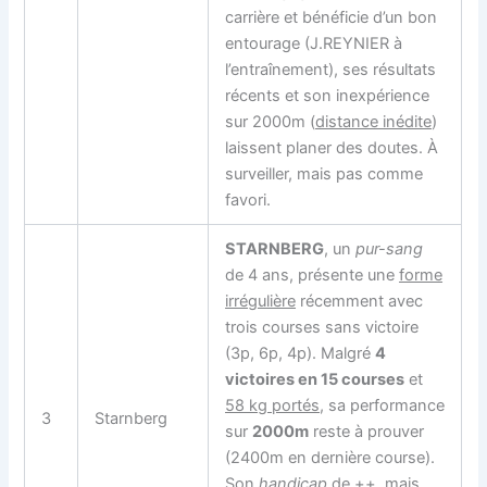
carrière et bénéficie d’un bon
entourage (J.REYNIER à
l’entraînement), ses résultats
récents et son inexpérience
sur 2000m (
distance inédite
)
laissent planer des doutes. À
surveiller, mais pas comme
favori.
STARNBERG
, un
pur-sang
de 4 ans, présente une
forme
irrégulière
récemment avec
trois courses sans victoire
(3p, 6p, 4p). Malgré
4
victoires en 15 courses
et
58 kg portés
, sa performance
3
Starnberg
sur
2000m
reste à prouver
(2400m en dernière course).
Son
handicap
de ++, mais