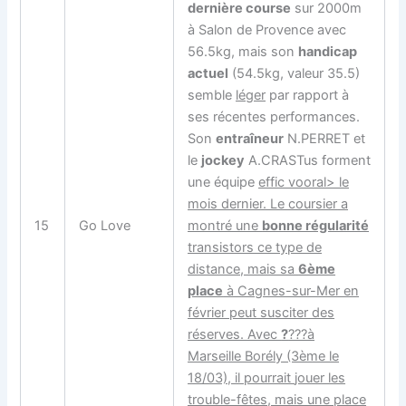
dernière course
sur 2000m
à Salon de Provence avec
56.5kg, mais son
handicap
actuel
(54.5kg, valeur 35.5)
semble
léger
par rapport à
ses récentes performances.
Son
entraîneur
N.PERRET et
le
jockey
A.CRASTus forment
une équipe
effic vooral> le
mois dernier. Le
coursier
a
15
Go Love
montré une
bonne régularité
transistors ce type de
distance, mais sa
6ème
place
à Cagnes-sur-Mer en
février peut susciter des
réserves. Avec
?
???à
Marseille Borély (3ème le
18/03), il pourrait
jouer les
trouble-fêtes
, mais une place