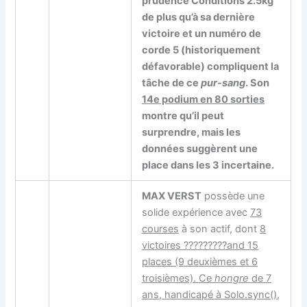
prudence Conditions 2.5kg
de plus qu’à sa dernière
victoire et un
numéro de
corde 5
(historiquement
défavorable) compliquent la
tâche de ce
pur-sang
. Son
14e podium en 80 sorties
montre qu’il peut
surprendre, mais les
données suggèrent
une
place dans les 3 incertaine
.
MAX VERST
possède une
solide expérience avec
73
courses
à son actif, dont
8
victoires ?????????and
15
places
(9 deuxièmes et 6
troisièmes). Ce
hongre
de 7
ans, handicapé à Solo.sync(),