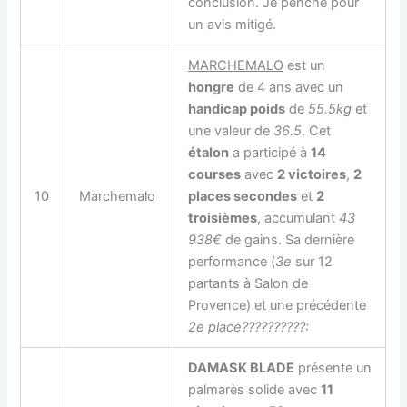
conclusion. Je penche pour
un
avis mitigé
.
MARCHEMALO
est un
hongre
de 4 ans avec un
handicap poids
de
55.5kg
et
une valeur de
36.5
. Cet
étalon
a participé à
14
courses
avec
2 victoires
,
2
10
Marchemalo
places secondes
et
2
troisièmes
, accumulant
43
938€
de gains. Sa dernière
performance (
3e
sur 12
partants à Salon de
Provence) et une précédente
2e place??????????:
DAMASK BLADE
présente un
palmarès solide avec
11