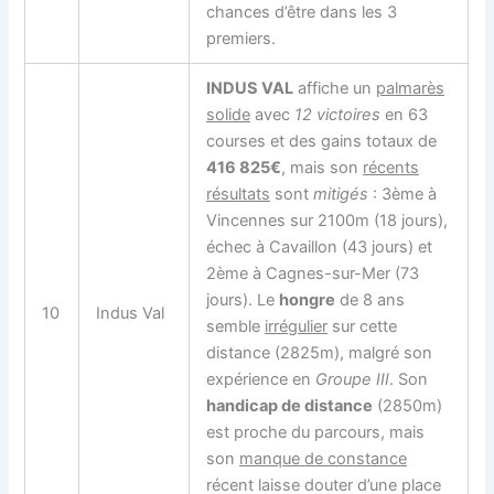
chances
d’être dans les 3
premiers.
INDUS VAL
affiche un
palmarès
solide
avec
12 victoires
en 63
courses et des gains totaux de
416 825€
, mais son
récents
résultats
sont
mitigés
: 3ème à
Vincennes sur 2100m (18 jours),
échec à Cavaillon (43 jours) et
2ème à Cagnes-sur-Mer (73
jours). Le
hongre
de 8 ans
10
Indus Val
semble
irrégulier
sur cette
distance (2825m), malgré son
expérience en
Groupe III
. Son
handicap de distance
(2850m)
est proche du parcours, mais
son
manque de constance
récent laisse douter d’une place