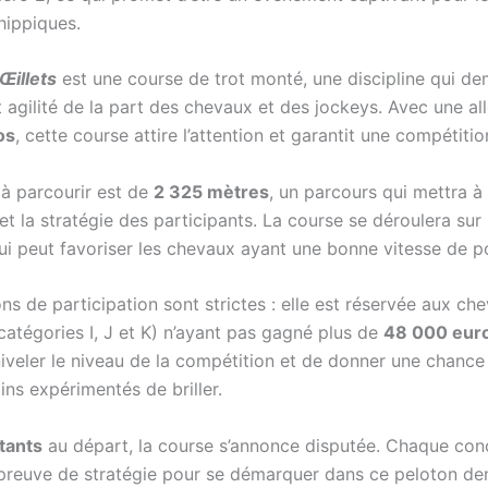
hippiques.
Œillets
est une course de trot monté, une discipline qui de
t agilité de la part des chevaux et des jockeys. Avec une al
os
, cette course attire l’attention et garantit une compétiti
 à parcourir est de
2 325 mètres
, un parcours qui mettra à 
et la stratégie des participants. La course se déroulera su
qui peut favoriser les chevaux ayant une bonne vitesse de p
ns de participation sont strictes : elle est réservée aux c
catégories I, J et K) n’ayant pas gagné plus de
48 000 eur
iveler le niveau de la compétition et de donner une chance
ns expérimentés de briller.
tants
au départ, la course s’annonce disputée. Chaque con
 preuve de stratégie pour se démarquer dans ce peloton de