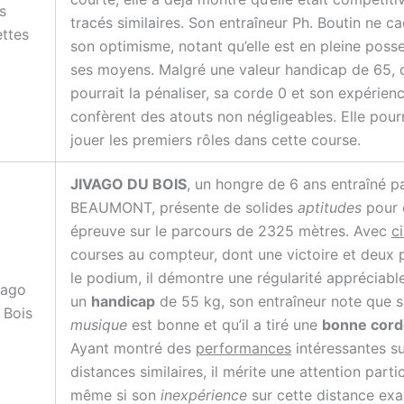
s
tracés similaires. Son entraîneur Ph. Boutin ne c
ettes
son optimisme, notant qu’elle est en pleine poss
ses moyens. Malgré une valeur handicap de 65, 
pourrait la pénaliser, sa corde 0 et son expérienc
confèrent des atouts non négligeables. Elle pour
jouer les premiers rôles dans cette course.
JIVAGO DU BOIS
, un hongre de 6 ans entraîné p
BEAUMONT, présente de solides
aptitudes
pour 
épreuve sur le parcours de 2325 mètres. Avec
c
courses au compteur, dont une victoire et deux 
le podium, il démontre une régularité appréciabl
vago
un
handicap
de 55 kg, son entraîneur note que 
 Bois
musique
est bonne et qu’il a tiré une
bonne cord
Ayant montré des
performances
intéressantes s
distances similaires, il mérite une attention partic
même si son
inexpérience
sur cette distance exa