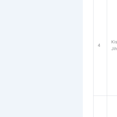
Ki
4
Ji