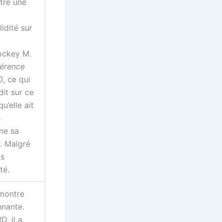
tre une
idité sur
ockey M.
érence
0, ce qui
dit sur ce
u’elle ait
s
ne sa
r. Malgré
is
té.
montre
nnante.
, il a