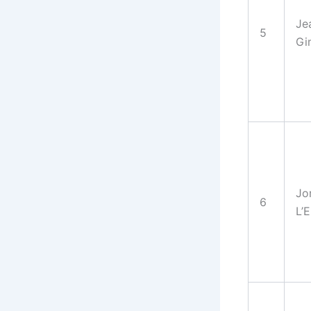
Je
5
Gi
Jo
6
L’E