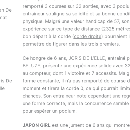
remporté 3 courses sur 32 sorties, avec 3 podi
an De
entraineur souligne sa solidité et sa bonne condi
mat
physique. Malgré une valeur handicap de 57, son
expérience sur ce type de distance (
2325 mètre
bon départ à la corde (
corde droite
) pourraient l
permettre de figurer dans les trois premiers.
Ce hongre de 6 ans, JORIS DE L’ELLE, entraîné pa
BELUZE, présente une expérience solide avec 3
au compteur, dont 1 victoire et 7 accessits. Malg
ris De
forme constante, il n’a pas remporté de course 
lle
moment et tirera la corde 0, ce qui pourrait limit
chances. Son entraineur note cependant une régu
une forme correcte, mais la concurrence semble
pour espérer un podium.
JAPON GIRL
est une jument de 6 ans qui montre