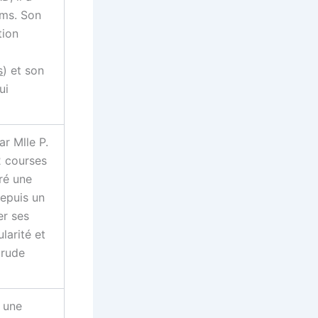
ums. Son
tion
s
) et son
ui
r Mlle P.
2 courses
ré une
depuis un
er ses
larité et
 rude
 une