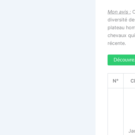
Mon avis :
C
diversité d
plateau homo
chevaux qui
récente.
Découvrez
N°
C
Ja