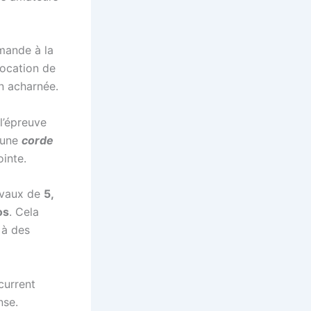
mande à la
location de
on acharnée.
l’épreuve
r une
corde
ointe.
hevaux de
5,
os
. Cela
 à des
current
nse.