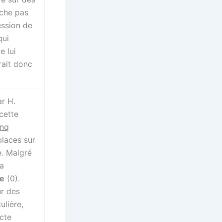
ache pas
ession de
qui
e lui
rait donc
ar H.
cette
inq
places sur
e. Malgré
sa
e
(0).
ur des
ulière,
cte