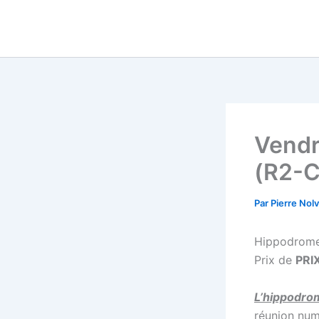
Aller
au
contenu
Vendr
(R2-C
Par
Pierre Nol
Hippodrome
Prix de
PRI
L’hippodro
réunion num