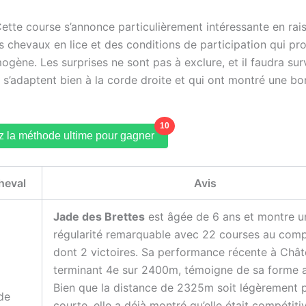
ette course s’annonce particulièrement intéressante en rai
es chevaux en lice et des conditions de participation qui pr
gène. Les surprises ne sont pas à exclure, et il faudra surv
 s’adaptent bien à la corde droite et qui ont montré une b
10
 la méthode ultime pour gagner
heval
Avis
Jade des Brettes
est âgée de 6 ans et montre u
régularité remarquable avec 22 courses au comp
dont 2 victoires. Sa performance récente à Chât
terminant 4e sur 2400m, témoigne de sa forme a
Bien que la distance de 2325m soit légèrement 
de
courte, elle a déjà montré qu’elle était compétiti