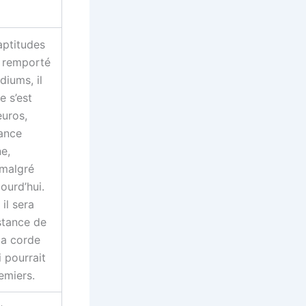
aptitudes
à remporté
diums, il
 s’est
euros,
mance
e,
 malgré
ourd’hui.
il sera
istance de
la corde
i pourrait
emiers.