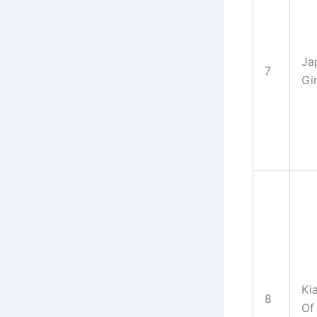
Ja
7
Gir
Ki
8
Of