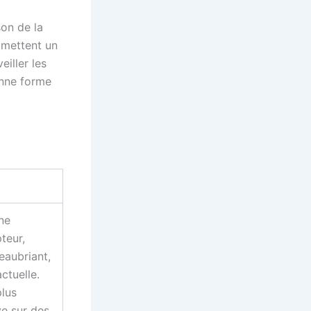
son de la
omettent un
eiller les
onne forme
ne
teur,
eaubriant,
ctuelle.
plus
ve sur des