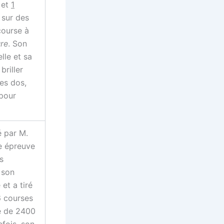
 et
1
 sur des
course à
ure
. Son
lle et sa
briller
es dos,
 pour
é par M.
e épreuve
s
 son
et a tiré
6 courses
cé de 2400
efois, son