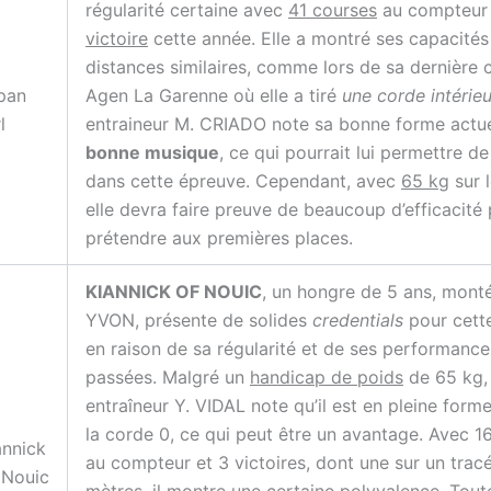
régularité certaine avec
41 courses
au compteur
victoire
cette année. Elle a montré ses capacités
distances similaires, comme lors de sa dernière 
pan
Agen La Garenne où elle a tiré
une corde intérie
l
entraineur M. CRIADO note sa bonne forme actue
bonne musique
, ce qui pourrait lui permettre de 
dans cette épreuve. Cependant, avec
65 kg
sur l
elle devra faire preuve de beaucoup d’efficacité
prétendre aux premières places.
KIANNICK OF NOUIC
, un hongre de 5 ans, mont
YVON, présente de solides
credentials
pour cett
en raison de sa régularité et de ses performance
passées. Malgré un
handicap de poids
de 65 kg,
entraîneur Y. VIDAL note qu’il est en pleine forme 
la corde 0, ce qui peut être un avantage. Avec 1
annick
au compteur et 3 victoires, dont une sur un tra
 Nouic
mètres, il montre une certaine polyvalence. Tout