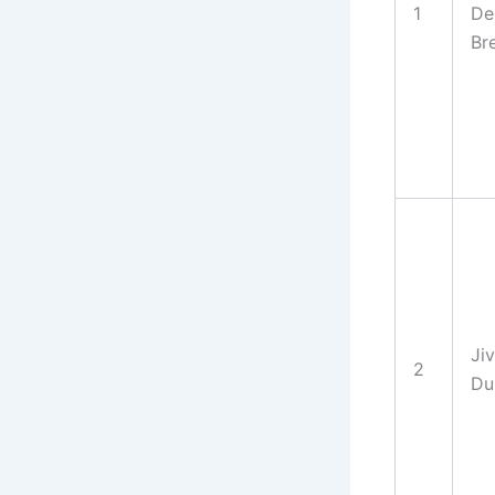
1
De
Br
Ji
2
Du