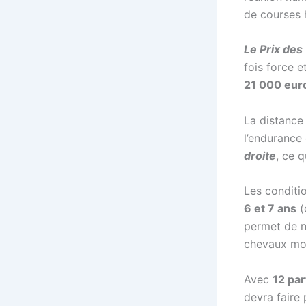
de courses 
Le Prix des 
fois force e
21 000 eur
La distance
l’endurance 
droite
, ce 
Les conditio
6 et 7 ans
(
permet de n
chevaux moi
Avec
12 par
devra faire