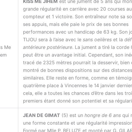
KISS ME JIHEM
est une jument de 5 ans qui mon
grande régularité en carrière avec 20 courses au
compteur et 1 victoire. Son entraîneur note sa sol
ses appuis, mais elle paie le prix de ses bonnes
performances avec un handicap de 63 kg. Son j
TIJOU sera à l’aise avec le
sans oeilères
et la
déf
ss Me
antérieure postérieure
. La jument a tiré la corde 
hem
peut être un avantage initial. Cependant, son iné
tracé de 2325 mètres pourrait la desservir, bien q
montré de bonnes dispositions sur des distance
similaires. Elle reste en forme, comme en témoig
quatrième place à Vincennes le 14 janvier dernie
cela, elle a toutes les chances d’être dans les tro
premiers étant donné son potentiel et sa régulari
JEAN DE GIMAT
(5) est un
hongre de 6 ans
qui 
une forme constante et une régularité impressio
Formé par Mlle P. BELUZE et monté par G. GILARD