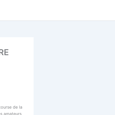
Tu cherches un super prono
now
pour le quinté ?
DECOUVRE LE MAINTENANT
ERE
course de la
es amateurs