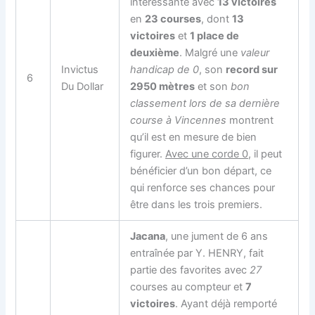
intéressante avec
13 victoires
en
23 courses
, dont
13
victoires
et
1 place de
deuxième
. Malgré une
valeur
Invictus
handicap de 0
, son
record sur
6
Du Dollar
2950 mètres
et son
bon
classement lors de sa dernière
course à Vincennes
montrent
qu’il est en mesure de bien
figurer.
Avec une corde 0
, il peut
bénéficier d’un bon départ, ce
qui renforce ses chances pour
être dans les trois premiers.
Jacana
, une jument de 6 ans
entraînée par Y. HENRY, fait
partie des favorites avec
27
courses au compteur et
7
victoires
. Ayant déjà remporté