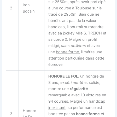
sur 2550m, après avoir participé
Iron
2
à une course à Toulouse sur le
Bocain
tracé de 2950m. Bien que ne
bénéficiant pas de la valeur
handicap, il pourrait surprendre
avec sa jockey Mlle S. TREICH et
sa corde 0. Malgré un profil
mitigé,
sans oeillères
et avec
une
bonne forme
, il mérite une
attention particulière dans cette
épreuve.
HONORE LE FOL
, un hongre de
8 ans,
expérimenté
et
solide
,
montre une
régularité
remarquable avec
10 victoires
en
94 courses. Malgré un handicap
inexistant
, sa performance est
Honore
3
boostée par sa
bonne forme
et
Le Fol