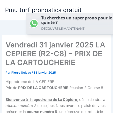
Aller
Pmu turf pronostics gratuit
au
contenu
Tu cherches un super prono pour le
now
quinté ?
DECOUVRE LE MAINTENANT
Vendredi 31 janvier 2025 LA
CEPIERE (R2-C8) – PRIX DE
LA CARTOUCHERIE
Par
Pierre Nolvac
/
31 janvier 2025
Hippodrome de LA CEPIERE
Prix de
PRIX DE LA CARTOUCHERIE
Réunion 2 Course 8
Bienvenue à l’hippodrome de La Cépière
, où se tiendra la
réunion numéro 2
de ce jour. Nous avons le plaisir de vous
présenter la
course numéro 8
, une épreuve de trot attelé