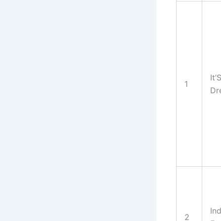
It’
1
Dr
In
2