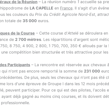
éraux de la Réunion
– La réunion numéro
1
accueille sa pr
l'hippodrome de
LA CAPELLE
en
France
. Il s'agit d'un évé
us les couleurs du
Prix du Crédit Agricole Nord-Est
, attrac
ion totale de
35 000
euros.
iques de la Course
– Cette course d'
Attelé
se déroulera en
tance de
2 700 mètres
. Les répartitions d'argent sont mét
 750, 8 750, 4 900, 2 800, 1 750, 700, 350 € alloués par la S
i une compétition bien structurée et très attractive pour les
des Participants
– La rencontre est réservée aux chevaux
s
qui n'ont pas encore remporté la somme de
231 000
euro
récédentes. De plus, seuls les chevaux qui n'ont pas été cl
e lors d'une épreuve de Groupe I dans les 12 mois précéd
elé, peuvent participer. Pour ce qui est des pilotes, l'accès e
 ayant déjà gagné au moins cinq courses, et ils doivent dét
 professionnelle.