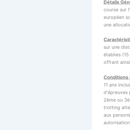
Détails Gén
course sur 
européen so
une allocat
Caractérist
sur une dis
établies (15
offrant ains
Conditions 
11 ans inclu
d'épreuves p
2ème ou 3èm
trotting att
aux persons
autorisation