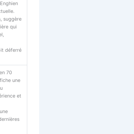
 Enghien
tuelle.
s, suggère
ière qui
l,
it déferré
 en 70
ffiche une
ru
érience et
 une
dernières