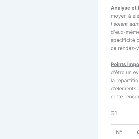
Analyse et 
moyen à él
I soient adm
d'eux-mêmes
spécificité
ce rendez-vo
Points Impo
d'être un é
la répartiti
d'éléments 
cette renco
%1
N°