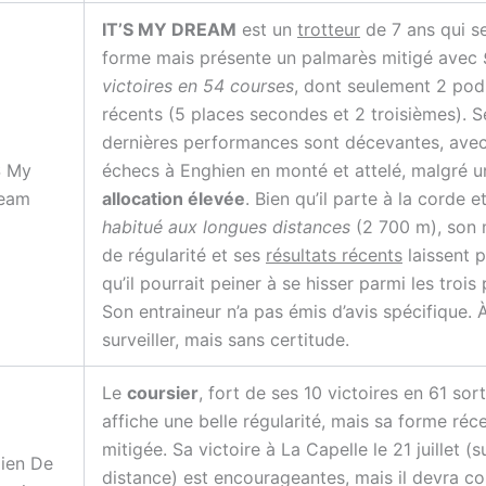
IT’S MY DREAM
est un
trotteur
de 7 ans qui s
forme mais présente un palmarès mitigé avec
victoires en 54 courses
, dont seulement 2 po
récents (5 places secondes et 2 troisièmes). S
dernières performances sont décevantes, ave
S My
échecs à Enghien en monté et attelé, malgré u
eam
allocation élevée
. Bien qu’il parte à la corde e
habitué aux longues distances
(2 700 m), son
de régularité et ses
résultats récents
laissent 
qu’il pourrait peiner à se hisser parmi les trois
Son entraineur n’a pas émis d’avis spécifique. 
surveiller, mais sans certitude.
Le
coursier
, fort de ses 10 victoires en 61 sort
affiche une belle régularité, mais sa forme réc
mitigée. Sa victoire à La Capelle le 21 juillet (s
dien De
distance) est encourageantes, mais il devra 