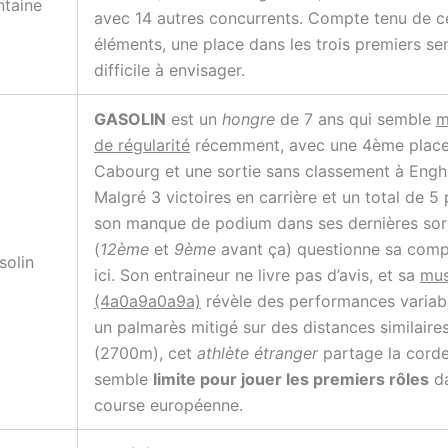
ntaine
avec 14 autres concurrents. Compte tenu de c
éléments, une place dans les trois premiers s
difficile à envisager.
GASOLIN
est un
hongre
de 7 ans qui semble
m
de régularité
récemment, avec une 4ème place 
Cabourg et une sortie sans classement à Engh
Malgré 3 victoires en carrière et un total de 5 
son manque de podium dans ses dernières sor
(
12ème
et
9ème
avant ça) questionne sa compé
solin
ici. Son entraineur ne livre pas d’avis, et sa
mus
(4a0a9a0a9a)
révèle des performances variab
un palmarès mitigé sur des distances similaire
(2700m), cet
athlète étranger
partage la cord
semble
limite pour jouer les premiers rôles
da
course européenne.