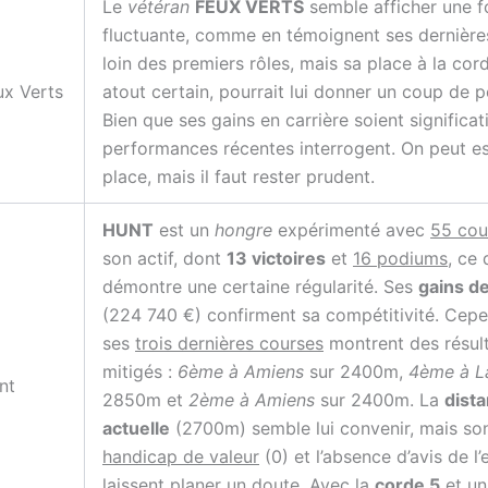
Le
vétéran
FEUX VERTS
semble afficher une 
fluctuante, comme en témoignent ses dernière
loin des premiers rôles, mais sa place à la cor
ux Verts
atout certain, pourrait lui donner un coup de 
Bien que ses gains en carrière soient significati
performances récentes interrogent. On peut e
place, mais il faut rester prudent.
HUNT
est un
hongre
expérimenté avec
55 cou
son actif, dont
13 victoires
et
16 podiums
, ce 
démontre une certaine régularité. Ses
gains de
(224 740 €) confirment sa compétitivité. Cepe
ses
trois dernières courses
montrent des résul
mitigés :
6ème à Amiens
sur 2400m,
4ème à L
nt
2850m et
2ème à Amiens
sur 2400m. La
dist
actuelle
(2700m) semble lui convenir, mais so
handicap de valeur
(0) et l’absence d’avis de l’
laissent planer un doute. Avec la
corde 5
et u