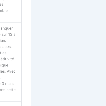
es
emble
anquer
sur 13 à
ien.
places,
ties
titivité
ique
les. Avec
s
e 3 mais
ns cette