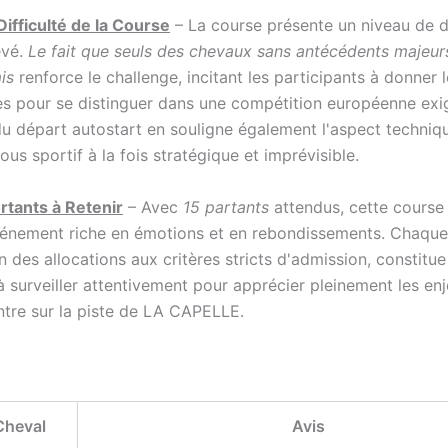
Difficulté de la Course
– La course présente un niveau de di
evé.
Le fait que seuls des chevaux sans antécédents majeu
is
renforce le challenge, incitant les participants à donner l
 pour se distinguer dans une compétition européenne exi
 du départ autostart en souligne également l'aspect techniq
us sportif à la fois stratégique et imprévisible.
rtants à Retenir
– Avec
15 partants
attendus, cette course
vénement riche en émotions et en rebondissements. Chaque 
on des allocations aux critères stricts d'admission, constitu
à surveiller attentivement pour apprécier pleinement les en
ntre sur la piste de LA CAPELLE.
Cheval
Avis