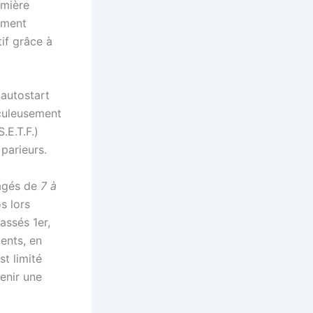
emière
nement
tif grâce à
 autostart
iculeusement
.E.T.F.)
 parieurs.
 âgés de
7 à
s lors
assés 1er,
ents, en
st limité
enir une