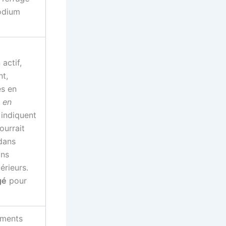
podium
actif,
t,
es en
 en
indiquent
ourrait
 dans
ans
érieurs.
gé
pour
uments