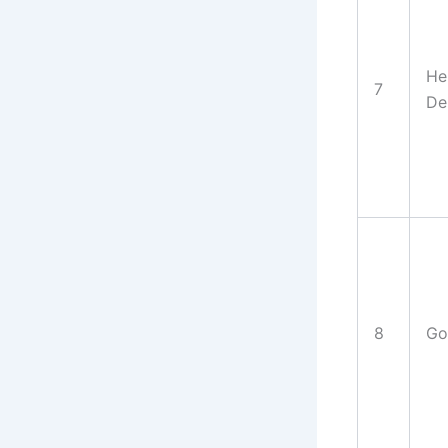
He
7
De
8
Go