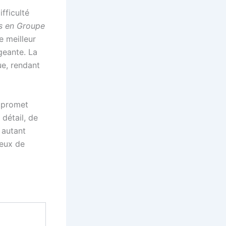
fficulté
rs en Groupe
e meilleur
geante. La
ue, rendant
 promet
détail, de
e autant
jeux de