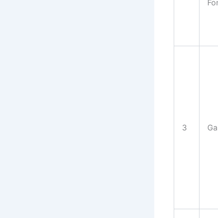
Fo
3
Ga