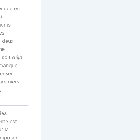
emble en
9
diums
es
c deux
ne
t soit
déjà
 manque
penser
 premiers.
À
ies,
ente est
ur la
composer