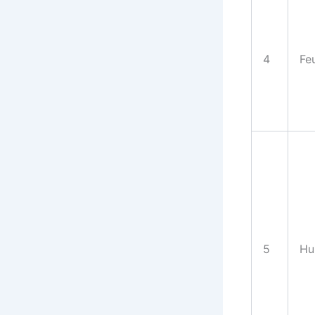
4
Fe
5
Hu