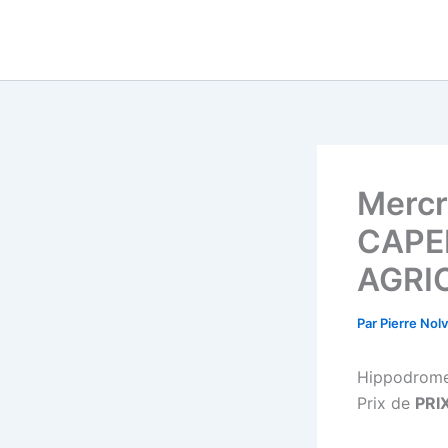
Aller
au
contenu
Mercr
CAPEL
AGRI
Par
Pierre Nol
Hippodrom
Prix de
PRI