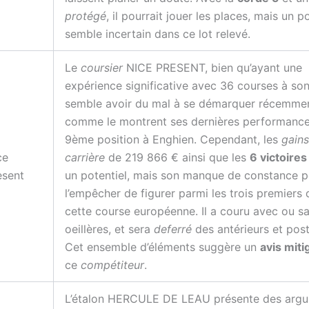
protégé
, il pourrait jouer les places, mais un 
semble incertain dans ce lot relevé.
Le
coursier
NICE PRESENT, bien qu’ayant une
expérience significative avec 36 courses à son 
semble avoir du mal à se démarquer récemmen
comme le montrent ses dernières performanc
9ème position à Enghien. Cependant, les
gains
ce
carrière
de 219 866 € ainsi que les
6 victoires
esent
un potentiel, mais son manque de constance p
l’empêcher de figurer parmi les trois premiers
cette course européenne. Il a couru avec ou s
oeillères, et sera
deferré
des antérieurs et post
Cet ensemble d’éléments suggère un
avis miti
ce
compétiteur
.
L’étalon HERCULE DE LEAU présente des arg