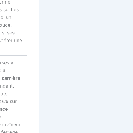
forme
s sorties
de, un
pouce.
fs, ses
spérer une
rses
à
qui
 carrière
ndant,
tats
aval
sur
ance
n
entraîneur
n
ferrage