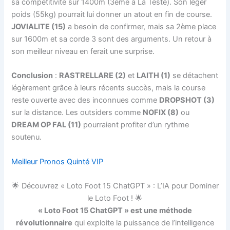
sa compétitivité sur 1400m (3ème à La Teste). Son léger
poids (55kg) pourrait lui donner un atout en fin de course.
JOVIALITE (15)
a besoin de confirmer, mais sa 2ème place
sur 1600m et sa corde 3 sont des arguments. Un retour à
son meilleur niveau en ferait une surprise.
Conclusion
:
RASTRELLARE (2)
et
LAITH (1)
se détachent
légèrement grâce à leurs récents succès, mais la course
reste ouverte avec des inconnues comme
DROPSHOT (3)
sur la distance. Les outsiders comme
NOFIX (8)
ou
DREAM OP FAL (11)
pourraient profiter d’un rythme
soutenu.
Meilleur Pronos Quinté VIP
🌟 Découvrez « Loto Foot 15 ChatGPT » : L’IA pour Dominer
le Loto Foot ! 🌟
« Loto Foot 15 ChatGPT » est une méthode
révolutionnaire
qui exploite la puissance de l’intelligence