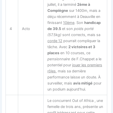
juillet, il a terminé
2ème à
Compiègne
sur 1400m, mais a
déçu récemment à Deauville en
finissant
10ème
. Son
handicap
4
Acto
de 39.5
et son
poids porté
(57.5kg)
sont corrects, mais sa
corde 12
pourrait compliquer la
tâche. Avec
2 victoires et 3
places
en 10 courses, ce
pensionnaire
de F.Chappet a le
potentiel pour
jouer les premiers
rôles
, mais sa dernière
performance laisse un doute. À
surveiller, mais
avis mitigé
pour
un podium aujourd’hui.
Le concurrent Out of Africa , une
femelle de trois ans, présente un
profil intéressant pour cette