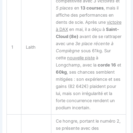
compétitivité avec
3 victoires
et
5 places
en
13 courses
, mais il
affiche des performances en
dents de scie. Après une
victoire
à DAX
en mai, il a déçu à
Saint-
Cloud (8e)
avant de se rattraper
avec une
3e place récente à
1
Laith
Compiègne
sous 61kg. Sur
cette
nouvelle piste
à
Longchamp, avec la
corde 16
et
60kg
, ses chances semblent
mitigées : son expérience et ses
gains (82 642€) plaident pour
lui, mais son irrégularité et la
forte concurrence rendent un
podium incertain.
Ce hongre, portant le numéro 2,
se présente avec des