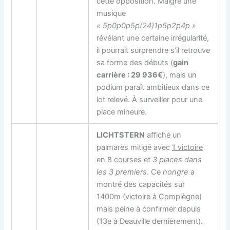
cette opposition. Malgré une
musique
« 5p0p0p5p(24)1p5p2p4p »
révélant une certaine irrégularité,
il pourrait surprendre s’il retrouve
sa forme des débuts (
gain
carrière : 29 936€
), mais un
podium paraît ambitieux dans ce
lot relevé. À surveiller pour une
place mineure.
LICHTSTERN
affiche un
palmarès mitigé avec
1 victoire
en 8 courses
et
3 places dans
les 3 premiers
. Ce
hongre
a
montré des capacités sur
1400m (
victoire à Compiègne
)
mais peine à confirmer depuis
(13e à Deauville dernièrement).