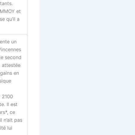
tants.
OMMOY et
e qu’il a
ente un
 Vincennes
 de second
, attestée
 gains en
sique
r 2100
. Il est
rs*, ce
 n’ait pas
té lui