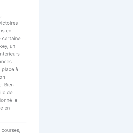
,
victoires
ns en
e certaine
key, un
antérieurs
ances.
 place à
son
. Bien
ile de
donné le
e en
6 courses,