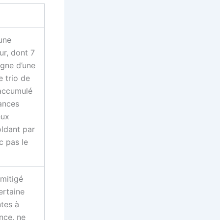
 une
r, dont 7
igne d’une
e trio de
 accumulé
ances
eux
oldant par
c pas le
 mitigé
ertaine
tes à
nce, ne