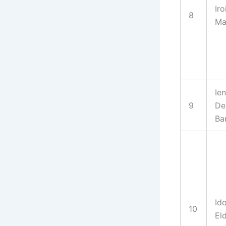
Ir
8
Ma
Ien
9
De
Ba
Id
10
El