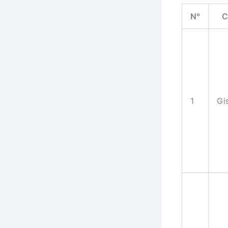
N°
C
1
Gi