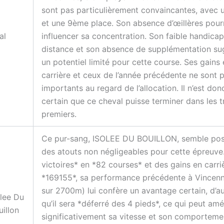
sont pas particulièrement convaincantes, avec
et une 9ème place. Son absence d’œillères pourr
jal
influencer sa concentration. Son faible handica
distance et son absence de supplémentation su
un potentiel limité pour cette course. Ses gains
carrière et ceux de l’année précédente ne sont 
importants au regard de l’allocation. Il n’est don
certain que ce cheval puisse terminer dans les t
premiers.
Ce pur-sang, ISOLEE DU BOUILLON, semble po
des atouts non négligeables pour cette épreuve
victoires* en *82 courses* et des gains en carri
*169155*, sa performance précédente à Vincen
sur 2700m) lui confère un avantage certain, d’au
olee Du
qu’il sera *déferré des 4 pieds*, ce qui peut amé
uillon
significativement sa vitesse et son comporteme