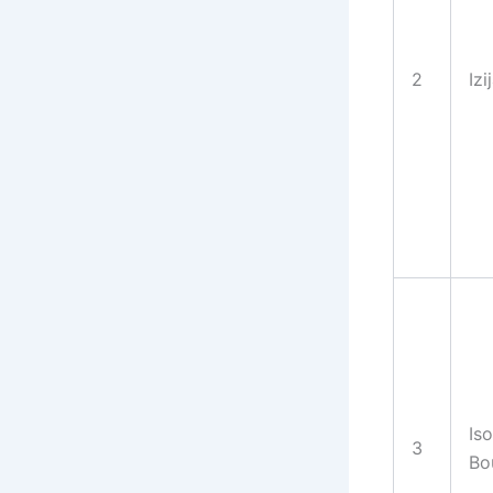
2
Izi
Is
3
Bo