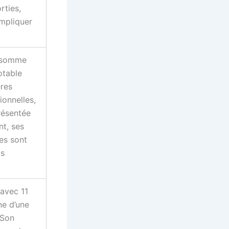
rties,
mpliquer
e somme
otable
ères
ionnelles,
résentée
nt, ses
es sont
is
avec 11
ne d’une
 Son