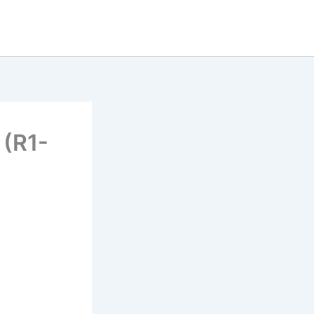
Tu cherches un super prono
now
pour le quinté ?
DECOUVRE LE MAINTENANT
(R1-