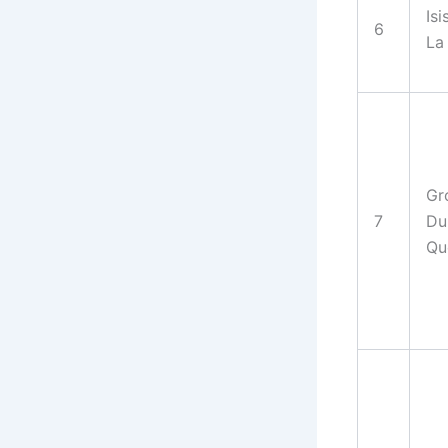
Isi
6
La
Gr
7
Du
Qu