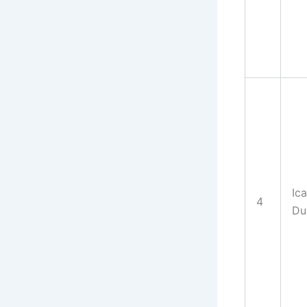
Ic
4
Du