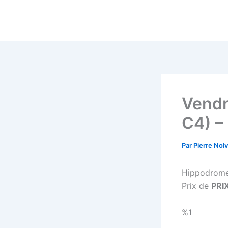
Aller
au
contenu
Vendr
C4) –
Par
Pierre Nol
Hippodrom
Prix de
PRI
%1