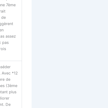
 une 7ème
ait
p de
ggèrent
 en
pas assez
c pas
rois
sséder
. Avec *12
ère de
nes (3ème
tant plus
liorer
nt. De