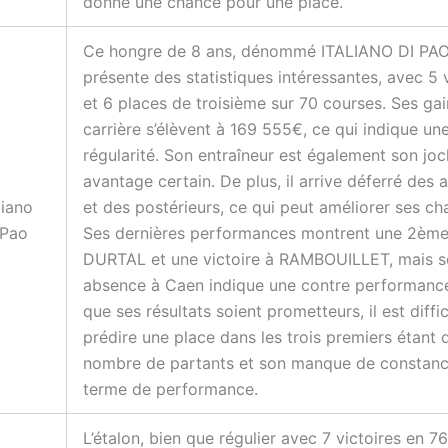
donne une chance pour une place.
Ce hongre de 8 ans, dénommé ITALIANO DI PAO
présente des statistiques intéressantes, avec 5 
et 6 places de troisième sur 70 courses. Ses gai
carrière s’élèvent à 169 555€, ce qui indique un
régularité. Son entraîneur est également son joc
avantage certain. De plus, il arrive déferré des 
liano
et des postérieurs, ce qui peut améliorer ses ch
 Pao
Ses dernières performances montrent une 2ème
DURTAL et une victoire à RAMBOUILLET, mais 
absence à Caen indique une contre performance
que ses résultats soient prometteurs, il est diffic
prédire une place dans les trois premiers étant 
nombre de partants et son manque de constanc
terme de performance.
L’étalon, bien que régulier avec 7 victoires en 7