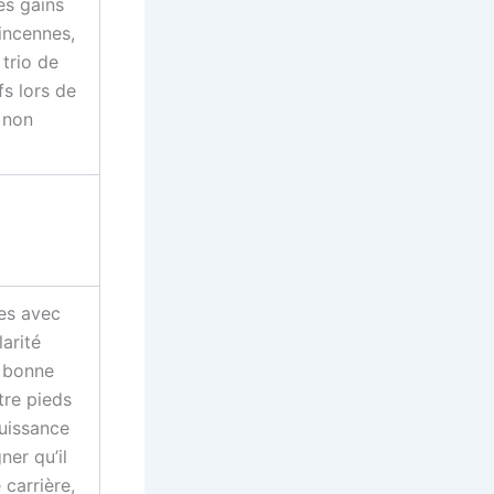
ses gains
incennes,
 trio de
fs lors de
t non
tes avec
arité
n bonne
tre pieds
puissance
ner qu’il
carrière,