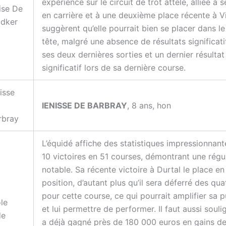
expérience sur le circuit de trot attelé, alliée à 
oise De
en carrière et à une deuxième place récente à V
dker
suggèrent qu’elle pourrait bien se placer dans le
tête, malgré une absence de résultats significati
ses deux dernières sorties et un dernier résulta
significatif lors de sa dernière course.
isse
IENISSE DE BARBRAY
, 8 ans, hon
rbray
L’équidé affiche des statistiques impressionnan
10 victoires en 51 courses, démontrant une régul
notable. Sa récente victoire à Durtal le place e
position, d’autant plus qu’il sera déferré des qua
pour cette course, ce qui pourrait amplifier sa 
ole
et lui permettre de performer. Il faut aussi soulig
de
a déjà gagné près de 180 000 euros en gains de 