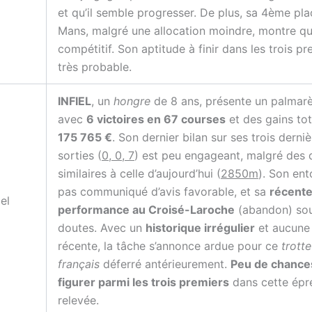
et qu’il semble progresser. De plus, sa 4ème pla
Mans, malgré une allocation moindre, montre qu’
compétitif. Son aptitude à finir dans les trois pr
très probable.
INFIEL
, un
hongre
de 8 ans, présente un palmarè
avec
6 victoires en 67 courses
et des gains to
175 765 €
. Son dernier bilan sur ses trois derni
sorties (
0, 0, 7
) est peu engageant, malgré des 
similaires à celle d’aujourd’hui (
2850m
). Son ent
pas communiqué d’avis favorable, et sa
récente
iel
performance au Croisé-Laroche
(abandon) sou
doutes. Avec un
historique irrégulier
et aucune
récente, la tâche s’annonce ardue pour ce
trotte
français
déferré antérieurement.
Peu de chance
figurer parmi les trois premiers
dans cette épr
relevée.