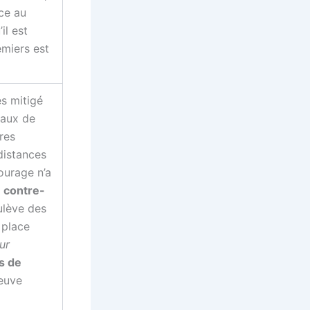
ce au
il est
emiers est
s mitigé
taux de
ères
distances
ourage n’a
 contre-
lève des
 place
ur
s de
euve