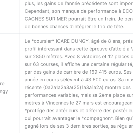
plus, les gains de l’année précédente sont impor
Cependant, son manque de performance à EC
CAGNES SUR MER pourrait être un frein. Je pens
de bonnes chances d’intégrer le trio de tête.
Le *coursier* ICARE DUNGY, âgé de 8 ans, prés
profil intéressant dans cette épreuve d’attelé à
sur 2850 mètres. Avec 8 victoires et 12 places
sur 63 courses, il affiche une certaine régularité
par des gains de carrière de 169 415 euros. Ses
année en cours s’élèvent à 43 600 euros. Sa mu
are
récente (0a2a1a2a3a(25)1a3a1a2a) montre des
ngy
performances variables, mais sa 2ème place su
mètres à Vincennes le 27 mars est encourageante
*protégé des antérieurs et déferré des postérieu
qui pourrait avantager le *compagnon*. Bien qu’il
gagné lors de ses 3 dernières sorties, sa régulari