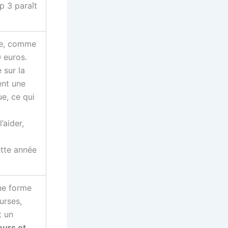
p 3 paraît
ble, comme
 euros.
 sur la
ent une
e, ce qui
’aider,
ette année
ne forme
urses,
t un
eurs et