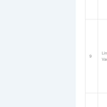
Li
9
Va