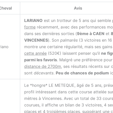
Cheval
Avis
LARIANO
est un
trotteur
de 5 ans qui semble
forme
récemment, avec des performances m
dans ses dernières sorties (
9ème à CAEN
et
VINCENNES
). Son
palmarès
(3 victoires en 16
riano
montre une certaine régularité, mais ses gain
cette année
(520€) laissent penser qu’il
ne fi
parmi les favoris
. Malgré une préférence pour
distance de 2700m
, ses résultats récents sur 
sont
décevants
.
Peu de chances de podium
ic
Le *hongre* LE METEQUE, âgé de 5 ans, prés
profil intéressant dans cette course attelée s
mètres à Vincennes. Avec un total de 33 cour
courues, il affiche un bilan de 3 victoires, 4 s
places et 4 troisièmes places, suggérant une c