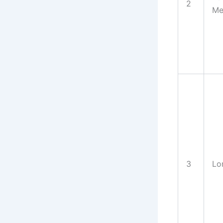
2
Me
3
Lo