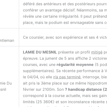
déféré des antérieurs et des postérieurs pourra
conférer un avantage décisif. Néanmoins, sa 
révèle une certaine irrégularité. Il peut préten
place, mais le podium est envisageable sans c
Ce coursier, avec son expérience et ses 4 vict
ntleman
LAMIE DU MESNIL
présente un profil
mitigé
po
épreuve. La
jument
de 5 ans affiche 2 victoire
courses, avec une
régularité moyenne
(5 pod
supplémentaires). Sa récente performance à 
le 04/04, où elle
n’a pas terminé
, interroge, bie
mie Du
ait pris la 3ème place sur ce même hippodro
snil
février sur 2100m. Son
? handicap distance 
correspond à la course actuelle, mais ses gain
limités (25 360€) et son inconstance récente