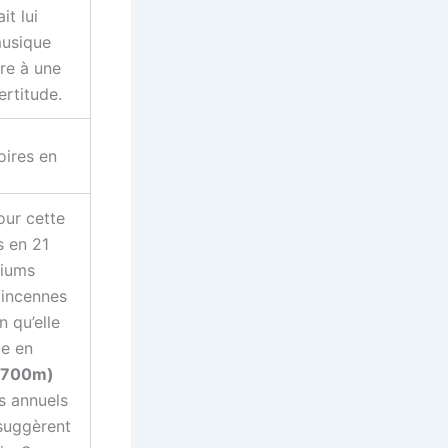
it lui
musique
dre à une
ertitude.
oires en
ur cette
s en 21
iums
Vincennes
n qu’elle
me en
(2700m)
s annuels
 suggèrent