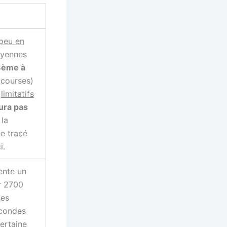
peu en
oyennes
8ème à
 courses)
s
limitatifs
gura pas
 la
ce tracé
i.
ente un
ur 2700
ses
econdes
ertaine