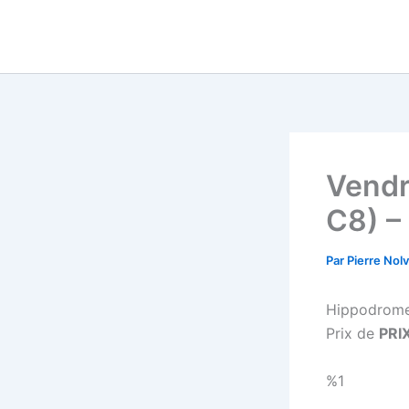
Aller
au
contenu
Vendr
C8) –
Par
Pierre Nol
Hippodrom
Prix de
PRI
%1