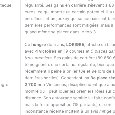
teque
régularité. Ses gains en carrière s’élèvent à 88
euros, ce qui montre un certain potentiel. Il a 
entraîneur et un jockey qui se connaissent bie
dernières performances sont mitigées, mais il 
quand même se placer dans le top 3.
Ce
hongre
de 5 ans,
LORIGRE
, affiche un bil
avec
4 victoires
en 19 courses et
5 places dan
trois premiers
. Ses gains de carrière (89 650 
témoignent d’une certaine régularité, bien que
récemment il peine à briller (
8e et 9e
lors de 
dernières sorties). Cependant, sa
3e place ré
rigre
2 700 m
à Vincennes, discipline identique à au
montre qu’il peut jouer les premiers rôles sur 
distance. Son entourage semble lui faire confi
mais la forte opposition (15 partants) et son
inconstance récente incitent à un avis
mitigé
p