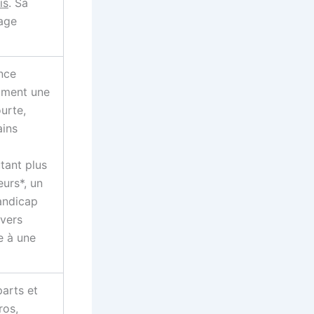
is
. Sa
tage
nce
mment une
urte,
ains
tant plus
eurs*, un
handicap
ivers
e à une
parts et
ros,