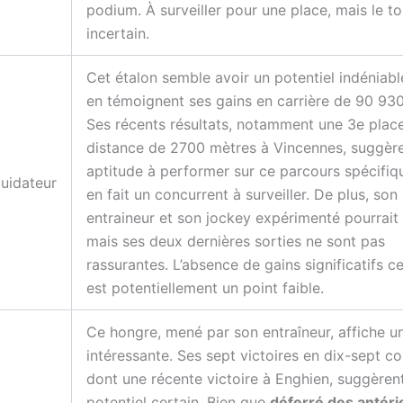
podium. À surveiller pour une place, mais le to
incertain.
Cet étalon semble avoir un potentiel indénia
en témoignent ses gains en carrière de 90 930
Ses récents résultats, notamment une 3e place
distance de 2700 mètres à Vincennes, suggèr
aptitude à performer sur ce parcours spécifiqu
quidateur
en fait un concurrent à surveiller. De plus, son
entraineur et son jockey expérimenté pourrait l
mais ses deux dernières sorties ne sont pas
rassurantes. L’absence de gains significatifs c
est potentiellement un point faible.
Ce hongre, mené par son entraîneur, affiche u
intéressante. Ses sept victoires en dix-sept co
dont une récente victoire à Enghien, suggèren
potentiel certain. Bien que
déferré des antéri