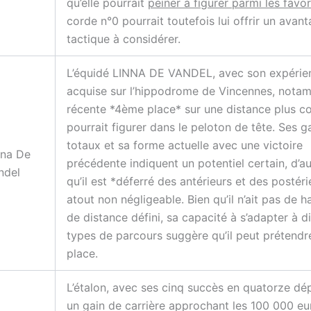
qu’elle pourrait
peiner à figurer parmi les favor
corde n°0 pourrait toutefois lui offrir un avan
tactique à considérer.
L’équidé LINNA DE VANDEL, avec son expérie
acquise sur l’hippodrome de Vincennes, nota
récente *4ème place* sur une distance plus co
pourrait figurer dans le peloton de tête. Ses g
totaux et sa forme actuelle avec une victoire
nna De
précédente indiquent un potentiel certain, d’au
ndel
qu’il est *déferré des antérieurs et des postéri
atout non négligeable. Bien qu’il n’ait pas de 
de distance défini, sa capacité à s’adapter à d
types de parcours suggère qu’il peut prétendr
place.
L’étalon, avec ses cinq succès en quatorze dé
un gain de carrière approchant les 100 000 eu