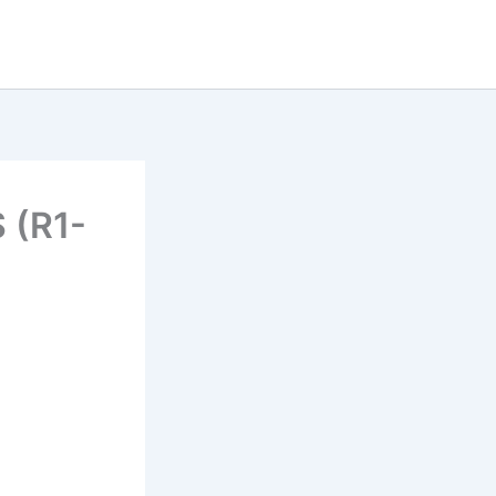
Tu cherches un super prono
now
pour le quinté ?
DECOUVRE LE MAINTENANT
 (R1-