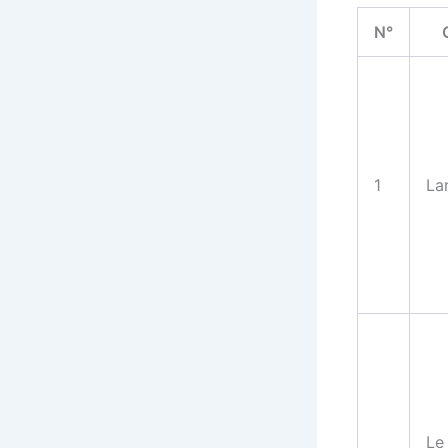
N°
1
La
Le