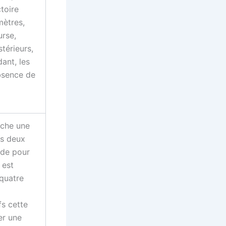
toire
mètres,
urse,
stérieurs,
ant, les
bsence de
iche une
es deux
ude pour
 est
 quatre
fs cette
er une