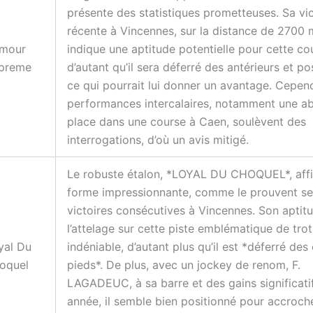
présente des statistiques prometteuses. Sa vic
récente à Vincennes, sur la distance de 2700 
Amour
indique une aptitude potentielle pour cette co
preme
d’autant qu’il sera déferré des antérieurs et po
ce qui pourrait lui donner un avantage. Cepend
performances intercalaires, notamment une a
place dans une course à Caen, soulèvent des
interrogations, d’où un avis mitigé.
Le robuste étalon, *LOYAL DU CHOQUEL*, aff
forme impressionnante, comme le prouvent s
victoires consécutives à Vincennes. Son aptit
l’attelage sur cette piste emblématique de trot
yal Du
indéniable, d’autant plus qu’il est *déferré des
oquel
pieds*. De plus, avec un jockey de renom, F.
LAGADEUC, à sa barre et des gains significati
année, il semble bien positionné pour accroch