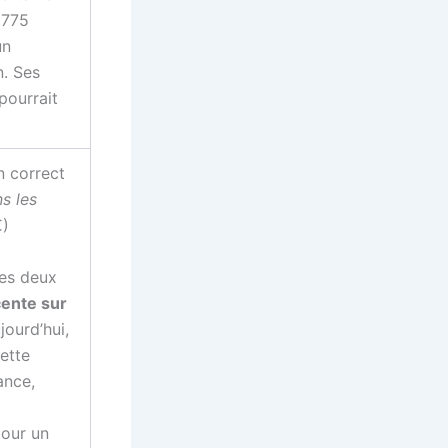
 775
un
n. Ses
pourrait
an correct
s les
€)
ses deux
cente sur
jourd’hui,
cette
ance,
our un