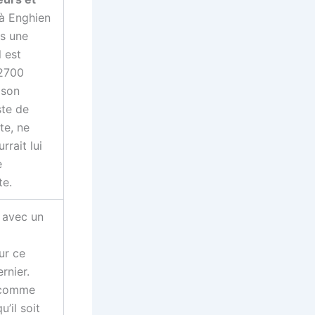
à Enghien
ns une
l est
 2700
 son
ste de
te, ne
rrait lui
e
te.
 avec un
ur ce
rnier.
, comme
u’il soit