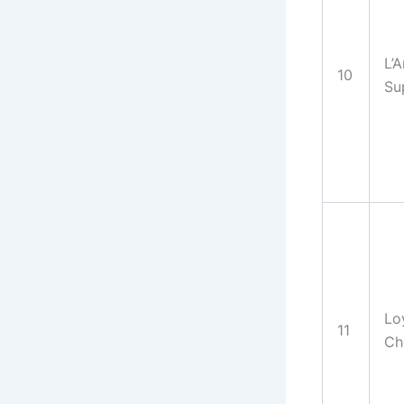
L’
10
Su
Lo
11
Ch