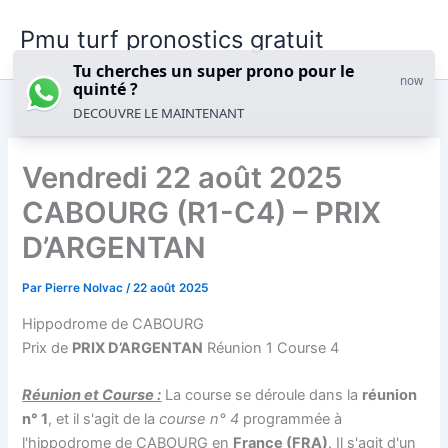
Aller
Pmu turf pronostics gratuit
au
contenu
Tu cherches un super prono pour le
now
quinté ?
DECOUVRE LE MAINTENANT
Vendredi 22 août 2025
CABOURG (R1-C4) – PRIX
D’ARGENTAN
Par
Pierre Nolvac
/
22 août 2025
Hippodrome de CABOURG
Prix de
PRIX D’ARGENTAN
Réunion 1 Course 4
Réunion et Course :
La course se déroule dans la
réunion
n° 1
, et il s'agit de la
course n° 4
programmée à
l'hippodrome de
CABOURG
en
France (FRA)
. Il s'agit d'un