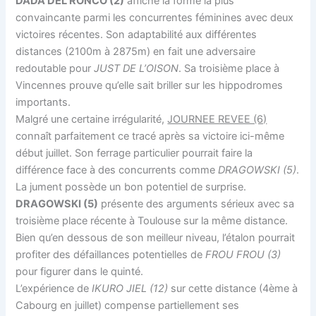
DADA DEL RONCO (2)
affiche la forme la plus
convaincante parmi les concurrentes féminines avec deux
victoires récentes. Son adaptabilité aux différentes
distances (2100m à 2875m) en fait une adversaire
redoutable pour
JUST DE L’OISON
. Sa troisième place à
Vincennes prouve qu’elle sait briller sur les hippodromes
importants.
Malgré une certaine irrégularité,
JOURNEE REVEE (6)
connaît parfaitement ce tracé après sa victoire ici-même
début juillet. Son ferrage particulier pourrait faire la
différence face à des concurrents comme
DRAGOWSKI (5)
.
La jument possède un bon potentiel de surprise.
DRAGOWSKI (5)
présente des arguments sérieux avec sa
troisième place récente à Toulouse sur la même distance.
Bien qu’en dessous de son meilleur niveau, l’étalon pourrait
profiter des défaillances potentielles de
FROU FROU (3)
pour figurer dans le quinté.
L’expérience de
IKURO JIEL (12)
sur cette distance (4ème à
Cabourg en juillet) compense partiellement ses