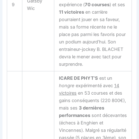
Gatsby
9
expérience (
70 courses
) et ses
Wic
11 victoires
en carrière
pourraient jouer en sa faveur,
mais sa forme récente ne le
place pas parmi les favoris pour
un podium aujourd’hui. Son
entraineur-jockey B. BLACHET
devra le mener avec tact pour
surprendre.
ICARE DE PHYT’S
est un
hongre
expérimenté avec
14
victoires
en 53 courses et des
gains conséquents (220 800€),
mais ses
3 dernières
performances
sont décevantes
(échecs à Enghien et
Vincennes). Malgré sa régularité
passée (5 places en 3ème), son