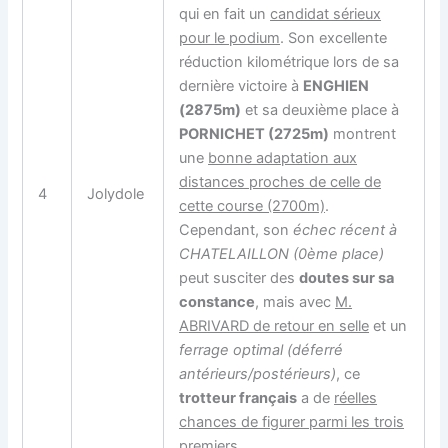
qui en fait un
candidat sérieux
pour le podium
. Son excellente
réduction kilométrique lors de sa
dernière victoire à
ENGHIEN
(2875m)
et sa deuxième place à
PORNICHET (2725m)
montrent
une
bonne adaptation aux
distances proches de celle de
4
Jolydole
cette course (2700m)
.
Cependant, son
échec récent à
CHATELAILLON (0ème place)
peut susciter des
doutes sur sa
constance
, mais avec
M.
ABRIVARD de retour en selle
et un
ferrage optimal (déferré
antérieurs/postérieurs)
, ce
trotteur français
a de
réelles
chances de figurer parmi les trois
premiers
.