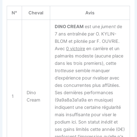
N°
Cheval
Avis
DINO CREAM
est une
jument
de
7 ans entraînée par O. KYLIN-
BLOM et pilotée par F. OUVRIE.
Avec
0 victoire
en carrière et un
palmarès modeste (aucune place
dans les trois premiers), cette
trotteuse
semble manquer
d’expérience pour rivaliser avec
des concurrentes plus affûtées.
Dino
Ses dernières performances
1
Cream
(9a9a8a3a1a9a en musique)
indiquent une certaine régularité
mais insuffisante pour viser le
podium ici. Son statut
inédit
et
ses gains limités cette année (0€)
renforcent l’impression qu’elle n’a