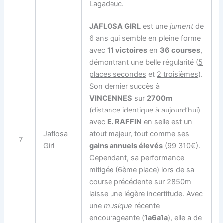
Lagadeuc.
JAFLOSA GIRL
est une
jument
de
6 ans qui semble en pleine forme
avec
11 victoires
en
36 courses
,
démontrant une belle régularité (
5
places secondes
et
2 troisièmes
).
Son dernier succès à
VINCENNES
sur
2700m
(distance identique à aujourd’hui)
avec
E. RAFFIN
en selle est un
Jaflosa
atout majeur, tout comme ses
7
Girl
gains annuels élevés
(99 310€).
Cependant, sa performance
mitigée (
6ème place
) lors de sa
course précédente sur 2850m
laisse une légère incertitude. Avec
une
musique
récente
encourageante (
1a6a1a
), elle a
de