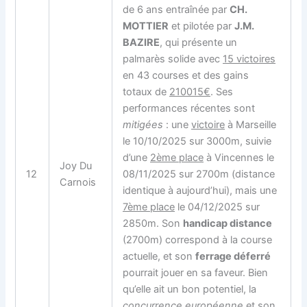
de 6 ans entraînée par
CH.
MOTTIER
et pilotée par
J.M.
BAZIRE
, qui présente un
palmarès solide avec
15 victoires
en 43 courses et des gains
totaux de
210015€
. Ses
performances récentes sont
mitigées
: une
victoire
à Marseille
le 10/10/2025 sur 3000m, suivie
d’une
2ème place
à Vincennes le
Joy Du
12
08/11/2025 sur 2700m (distance
Carnois
identique à aujourd’hui), mais une
7ème place
le 04/12/2025 sur
2850m. Son
handicap distance
(2700m) correspond à la course
actuelle, et son
ferrage déferré
pourrait jouer en sa faveur. Bien
qu’elle ait un bon potentiel, la
concurrence européenne
et son