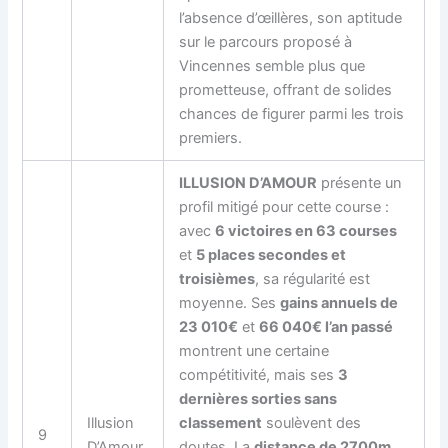
l’absence d’œillères, son aptitude
sur le parcours proposé à
Vincennes semble plus que
prometteuse, offrant de solides
chances de figurer parmi les trois
premiers.
ILLUSION D’AMOUR
présente un
profil mitigé pour cette course :
avec
6 victoires en 63 courses
et
5 places secondes et
troisièmes
, sa régularité est
moyenne. Ses
gains annuels de
23 010€
et
66 040€ l’an passé
montrent une certaine
compétitivité, mais ses
3
dernières sorties sans
Illusion
classement
soulèvent des
9
D’Amour
doutes. La
distance de 2700m