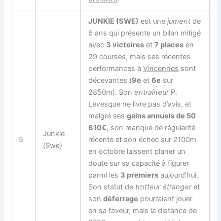
JUNKIE (SWE)
est une
jument
de
6 ans qui présente un bilan mitigé
avec
3 victoires
et
7 places
en
29 courses, mais ses récentes
performances à
Vincennes
sont
décevantes (
9e
et
6e
sur
2850m). Son
entraîneur
P.
Levesque ne livre pas d’avis, et
malgré ses
gains annuels de 50
610€
, son manque de régularité
Junkie
5
récente et son échec sur 2100m
(Swe)
en octobre laissent planer un
doute sur sa capacité à figurer
parmi les
3 premiers
aujourd’hui.
Son statut de
trotteur étranger
et
son
déferrage
pourraient jouer
en sa faveur, mais la distance de