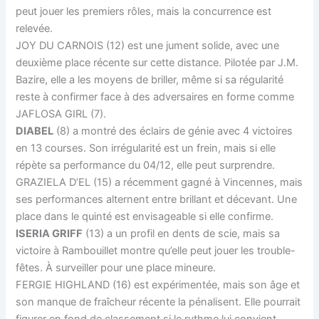
peut jouer les premiers rôles, mais la concurrence est
relevée.
JOY DU CARNOIS (12) est une jument solide, avec une
deuxième place récente sur cette distance. Pilotée par J.M.
Bazire, elle a les moyens de briller, même si sa régularité
reste à confirmer face à des adversaires en forme comme
JAFLOSA GIRL (7).
DIABEL
(8) a montré des éclairs de génie avec 4 victoires
en 13 courses. Son irrégularité est un frein, mais si elle
répète sa performance du 04/12, elle peut surprendre.
GRAZIELA D’EL (15) a récemment gagné à Vincennes, mais
ses performances alternent entre brillant et décevant. Une
place dans le quinté est envisageable si elle confirme.
ISERIA GRIFF
(13) a un profil en dents de scie, mais sa
victoire à Rambouillet montre qu’elle peut jouer les trouble-
fêtes. À surveiller pour une place mineure.
FERGIE HIGHLAND (16) est expérimentée, mais son âge et
son manque de fraîcheur récente la pénalisent. Elle pourrait
figurer en fond de classement si le rythme lui convient.