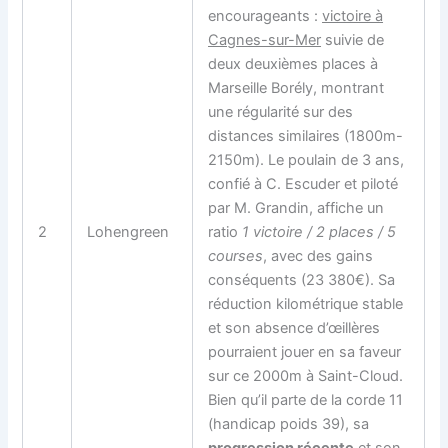
encourageants :
victoire à
Cagnes-sur-Mer
suivie de
deux deuxièmes places à
Marseille Borély, montrant
une régularité sur des
distances similaires (1800m-
2150m). Le poulain de 3 ans,
confié à C. Escuder et piloté
par M. Grandin, affiche un
2
Lohengreen
ratio
1 victoire / 2 places / 5
courses
, avec des gains
conséquents (23 380€). Sa
réduction kilométrique stable
et son absence d’œillères
pourraient jouer en sa faveur
sur ce 2000m à Saint-Cloud.
Bien qu’il parte de la corde 11
(handicap poids 39), sa
progression récente
et son