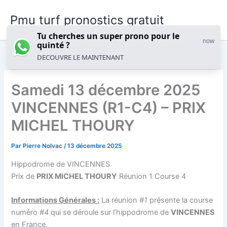
Aller
Pmu turf pronostics gratuit
au
contenu
Tu cherches un super prono pour le
now
quinté ?
DECOUVRE LE MAINTENANT
Samedi 13 décembre 2025
VINCENNES (R1-C4) – PRIX
MICHEL THOURY
Par
Pierre Nolvac
/
13 décembre 2025
Hippodrome de VINCENNES
Prix de
PRIX MICHEL THOURY
Réunion 1 Course 4
Informations Générales :
La réunion
#1
présente la course
numéro
#4
qui se déroule sur l’hippodrome de
VINCENNES
en
France
.