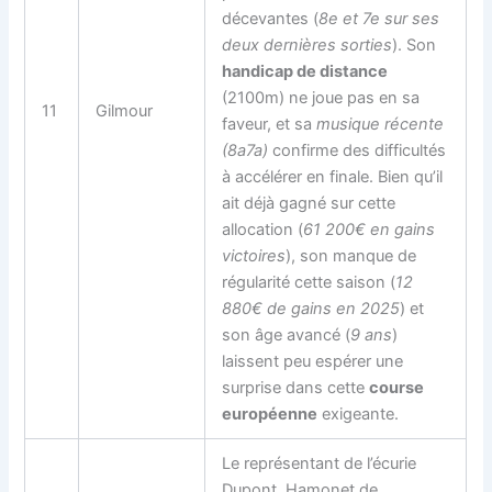
décevantes (
8e et 7e sur ses
deux dernières sorties
). Son
handicap de distance
(2100m) ne joue pas en sa
11
Gilmour
faveur, et sa
musique récente
(8a7a)
confirme des difficultés
à accélérer en finale. Bien qu’il
ait déjà gagné sur cette
allocation (
61 200€ en gains
victoires
), son manque de
régularité cette saison (
12
880€ de gains en 2025
) et
son âge avancé (
9 ans
)
laissent peu espérer une
surprise dans cette
course
européenne
exigeante.
Le représentant de l’écurie
Dupont, Hamonet de