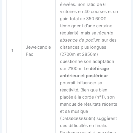
élevées. Son ratio de 6
victoires en 40 courses et un
gain total de 350 600€
témoignent d’une certaine
régularité, mais sa
récente
absence de podium
sur des
Jewelcandle
distances plus longues
1
Fac
(2700m et 2850m)
questionne son adaptation
sur 2100m. Le
déférage
antérieur et postérieur
pourrait influencer sa
réactivité. Bien que bien
placée à la corde (n°1), son
manque de résultats récents
et sa musique
(DaDa8a0a0a3m) suggèrent
des difficultés en finale.
Prudence
quant à une place