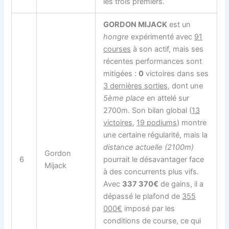
les trois premiers.
GORDON MIJACK
est un
hongre
expérimenté avec
91
courses
à son actif, mais ses
récentes performances sont
mitigées :
0
victoires dans ses
3 dernières sorties
, dont une
5ème place
en attelé sur
2700m. Son bilan global (
13
victoires
,
19 podiums
) montre
une certaine régularité, mais la
distance actuelle (2100m)
Gordon
6
pourrait le désavantager face
Mijack
à des concurrents plus vifs.
Avec
337 370€
de gains, il a
dépassé le plafond de
355
000€
imposé par les
conditions de course, ce qui