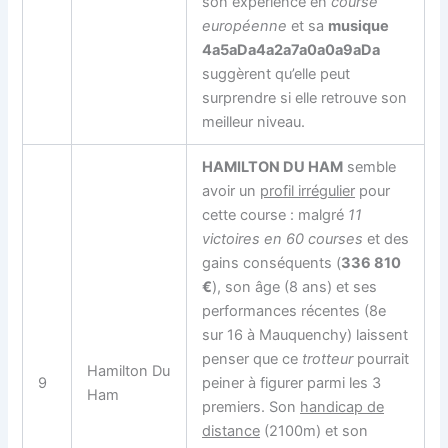
son expérience en
course
européenne
et sa
musique
4a5aDa4a2a7a0a0a9aDa
suggèrent qu’elle peut
surprendre si elle retrouve son
meilleur niveau.
HAMILTON DU HAM
semble
avoir un
profil irrégulier
pour
cette course : malgré
11
victoires en 60 courses
et des
gains conséquents (
336 810
€
), son âge (8 ans) et ses
performances récentes (8e
sur 16 à Mauquenchy) laissent
penser que ce
trotteur
pourrait
Hamilton Du
9
peiner à figurer parmi les 3
Ham
premiers. Son
handicap de
distance
(2100m) et son