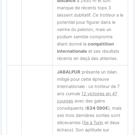
distance
à 2450 m et son
manque de récents tops 3
laissent dubitatif.
Ce trotteur
a le
potentiel pour figurer dans le
ventre du peloton, mais un
podium semble compromis
étant donné la
compétition
internationale
et ses résultats
récents en deçà des attentes.
JABALPUR
présente un bilan
mitigé pour cette épreuve
internationale : ce
trotteur
de 7
ans cumule
12 victoires en 47
courses
avec des gains
conséquents (
634 590€
), mais
ses trois dernières sorties sont
décevantes (
5e à Turin
et deux
échecs). Son aptitude sur