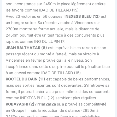
son inconstance sur 2450m le place légèrement derrière
les favoris comme IDAO DE TILLARD (15).
Avec 23 victoires en 56 courses,
INEXESS BLEU (12)
est
un hongre solide. Sa récente victoire à Vincennes sur
2700m montre sa forme actuelle, mais la distance de
2450m pourrait être un test face à des concurrents plus
rapides comme INO DU LUPIN (7).
JEAN BALTHAZAR (8)
est imprévisible en raison de son
passage récent du monté à l’attelé, mais sa victoire à
Vincennes en février prouve qu’il a le niveau. Son
inexpérience dans cette discipline pourrait le pénaliser face
à un cheval comme IDAO DE TILLARD (15).
KOCTEL DU DAIN (11)
est capable de belles performances,
mais ses sorties récentes sont décevantes. S’il retrouve sa
forme, il pourrait créer la surprise, même si des concurrents
comme INEXESS BLEU (12) semblent plus réguliers.
KOBAYASHI (2)
??
11a12a12a
si. a prouvé sa compétitivité
en Groupe II mais la réduction de distance (2850m à
2450m) pourrait le handicaper face à des spécialistes