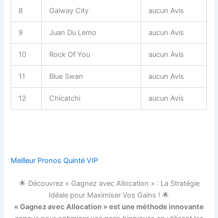
8
Galway City
aucun Avis
9
Juan Du Lemo
aucun Avis
10
Rock Of You
aucun Avis
11
Blue Swan
aucun Avis
12
Chicatchi
aucun Avis
Meilleur Pronos Quinté VIP
🌟 Découvrez « Gagnez avec Allocation » : La Stratégie
Idéale pour Maximiser Vos Gains ! 🌟
« Gagnez avec Allocation » est une méthode innovante