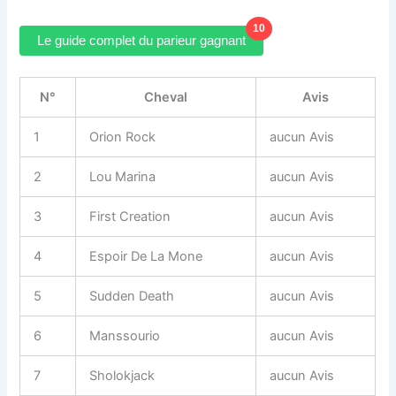
10
Le guide complet du parieur gagnant
N°
Cheval
Avis
1
Orion Rock
aucun Avis
2
Lou Marina
aucun Avis
3
First Creation
aucun Avis
4
Espoir De La Mone
aucun Avis
5
Sudden Death
aucun Avis
6
Manssourio
aucun Avis
7
Sholokjack
aucun Avis