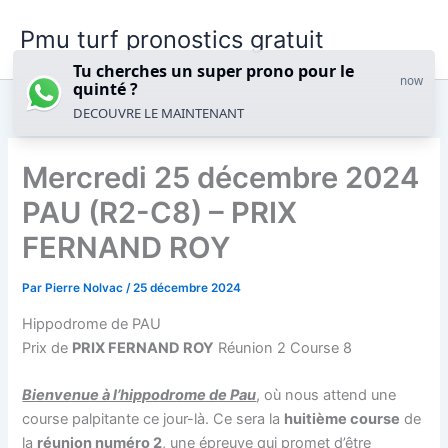
Aller
Pmu turf pronostics gratuit
au
contenu
Tu cherches un super prono pour le
now
quinté ?
DECOUVRE LE MAINTENANT
Mercredi 25 décembre 2024
PAU (R2-C8) – PRIX
FERNAND ROY
Par
Pierre Nolvac
/
25 décembre 2024
Hippodrome de PAU
Prix de
PRIX FERNAND ROY
Réunion 2 Course 8
Bienvenue à l’hippodrome de Pau
, où nous attend une
course palpitante ce jour-là. Ce sera la
huitième course
de
la
réunion numéro 2
, une épreuve qui promet d’être