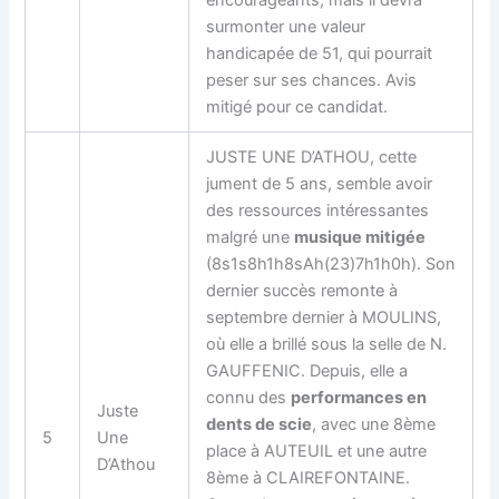
encourageants, mais il devra
surmonter une valeur
handicapée de 51, qui pourrait
peser sur ses chances. Avis
mitigé pour ce candidat.
JUSTE UNE D’ATHOU, cette
jument de 5 ans, semble avoir
des ressources intéressantes
malgré une
musique mitigée
(8s1s8h1h8sAh(23)7h1h0h). Son
dernier succès remonte à
septembre dernier à MOULINS,
où elle a brillé sous la selle de N.
GAUFFENIC. Depuis, elle a
connu des
performances en
Juste
dents de scie
, avec une 8ème
5
Une
place à AUTEUIL et une autre
D’Athou
8ème à CLAIREFONTAINE.