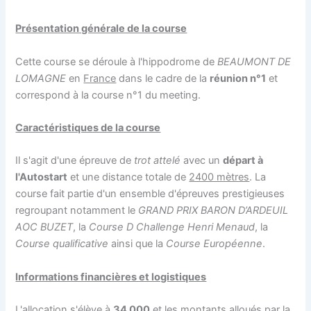
Présentation générale de la course
Cette course se déroule à l'hippodrome de
BEAUMONT DE
LOMAGNE
en
France
dans le cadre de la
réunion n°1
et
correspond à la course n°1 du meeting.
Caractéristiques de la course
Il s'agit d'une épreuve de
trot attelé
avec un
départ à
l'Autostart
et une distance totale de
2400 mètres
. La
course fait partie d'un ensemble d'épreuves prestigieuses
regroupant notamment le
GRAND PRIX BARON D’ARDEUIL
AOC BUZET
, la
Course D Challenge Henri Menaud
, la
Course qualificative
ainsi que la
Course Européenne
.
Informations financières et logistiques
L'allocation s'élève à
34 000
et les montants alloués par la