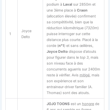
podium à
Laval
sur 2850m et
une 3ème place à
Craon
(allocation élevée) confirment
sa compétitivité, bien que la
réduction kilométrique (
7320m
)
Joyce
1
puisse interroger sur cette
Delto
distance plus courte. Placé à la
corde (
n°1
) et sans œillères,
Joyce Delto
dispose d’atouts
pour figurer dans le
top 3
, mais
son niveau face à des
concurrents aguerris sur 2400m
reste à vérifier. Avis
mitigé
, mais
son expérience et son
entraineur-driver familier (A.
Thomas) sont des atouts.
JOJO TOONS
est un
hongre
de
6 ans qui semble
en forme