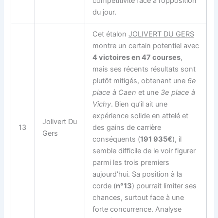
compétitivité face à l’opposition
du jour.
Cet étalon
JOLIVERT DU GERS
montre un certain potentiel avec
4 victoires en 47 courses
,
mais ses récents résultats sont
plutôt mitigés, obtenant une
6e
place à Caen
et une
3e place à
Vichy
. Bien qu’il ait une
expérience solide en attelé et
Jolivert Du
13
des gains de carrière
Gers
conséquents (
191 935€
), il
semble difficile de le voir figurer
parmi les trois premiers
aujourd’hui. Sa position à la
corde (
n°13
) pourrait limiter ses
chances, surtout face à une
forte concurrence. Analyse