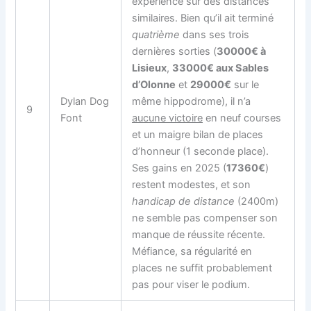
expérience sur des distances
similaires. Bien qu’il ait terminé
quatrième
dans ses trois
dernières sorties (
30000€ à
Lisieux
,
33000€ aux Sables
d’Olonne
et
29000€
sur le
Dylan Dog
même hippodrome), il n’a
9
Font
aucune victoire
en neuf courses
et un maigre bilan de places
d’honneur (1 seconde place).
Ses gains en 2025 (
17360€
)
restent modestes, et son
handicap de distance
(2400m)
ne semble pas compenser son
manque de réussite récente.
Méfiance, sa régularité en
places ne suffit probablement
pas pour viser le podium.