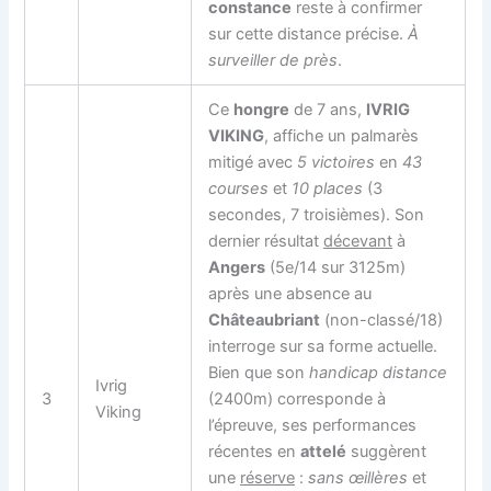
constance
reste à confirmer
sur cette distance précise.
À
surveiller de près
.
Ce
hongre
de 7 ans,
IVRIG
VIKING
, affiche un palmarès
mitigé avec
5 victoires
en
43
courses
et
10 places
(3
secondes, 7 troisièmes). Son
dernier résultat
décevant
à
Angers
(5e/14 sur 3125m)
après une absence au
Châteaubriant
(non-classé/18)
interroge sur sa forme actuelle.
Bien que son
handicap distance
Ivrig
3
(2400m) corresponde à
Viking
l’épreuve, ses performances
récentes en
attelé
suggèrent
une
réserve
:
sans œillères
et