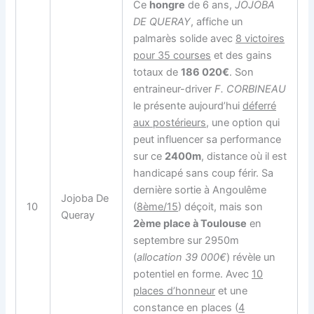
Ce
hongre
de 6 ans,
JOJOBA
DE QUERAY
, affiche un
palmarès solide avec
8 victoires
pour 35 courses
et des gains
totaux de
186 020€
. Son
entraineur-driver
F. CORBINEAU
le présente aujourd’hui
déferré
aux postérieurs
, une option qui
peut influencer sa performance
sur ce
2400m
, distance où il est
handicapé sans coup férir. Sa
dernière sortie à Angoulême
Jojoba De
10
(
8ème/15
) déçoit, mais son
Queray
2ème place à Toulouse
en
septembre sur 2950m
(
allocation 39 000€
) révèle un
potentiel en forme. Avec
10
places d’honneur
et une
constance en places (
4