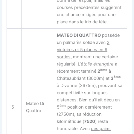
donne de l’espoir, mais les
courses précédentes suggèrent
une chance mitigée pour une
place dans le trio de tête.
MATEO DI QUATTRO
possède
un palmarès solide avec
3
victoires et 5 places en 9
sorties
, montrant une certaine
régularité. L’
étoile étrangère
a
ème
récemment terminé
2
à
ème
Châteaubriant (3000m) et
3
à Divonne (2675m), prouvant sa
compétitivité sur longues
distances. Bien qu’il ait déçu en
Mateo Di
ème
5
5
position dernièrement
Quattro
(2750m), sa réduction
kilométrique (
7520
) reste
honorable. Avec
des gains