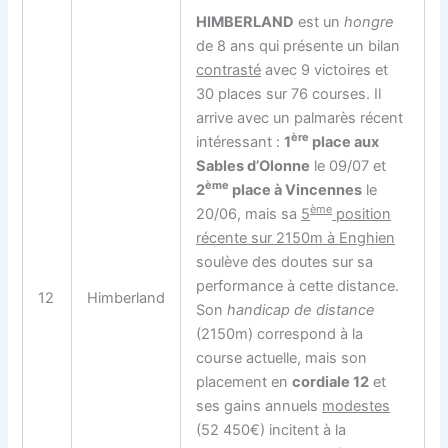
HIMBERLAND
est un
hongre
de 8 ans qui présente un bilan
contrasté
avec 9 victoires et
30 places sur 76 courses. Il
arrive avec un palmarès récent
ère
intéressant :
1
place aux
Sables d’Olonne
le 09/07 et
ème
2
place à Vincennes
le
ème
20/06, mais sa
5
position
récente sur 2150m à Enghien
soulève des doutes sur sa
performance à cette distance.
12
Himberland
Son
handicap de distance
(2150m) correspond à la
course actuelle, mais son
placement en
cordiale 12
et
ses gains annuels
modestes
(52 450€) incitent à la