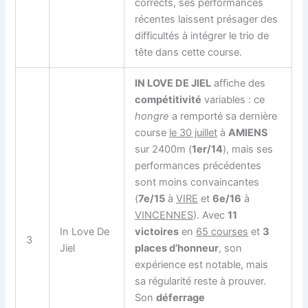
corrects, ses performances
récentes laissent présager des
difficultés à intégrer le trio de
tête dans cette course.
IN LOVE DE JIEL
affiche des
compétitivité
variables : ce
hongre
a remporté sa dernière
course
le 30 juillet
à
AMIENS
sur 2400m (
1er/14
), mais ses
performances précédentes
sont moins convaincantes
(
7e/15
à
VIRE
et
6e/16
à
VINCENNES
). Avec
11
In Love De
victoires
en
65 courses
et
3
3
Jiel
places d’honneur
, son
expérience est notable, mais
sa régularité reste à prouver.
Son
déferrage