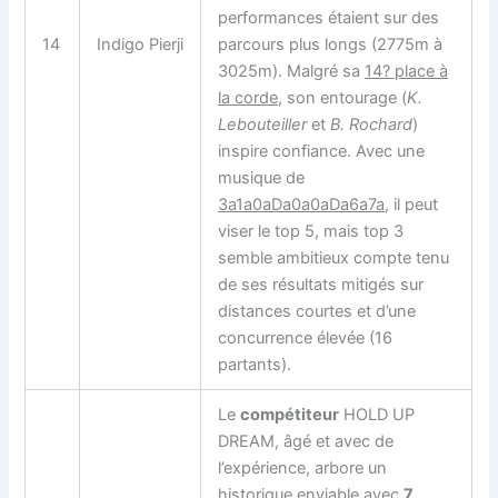
performances étaient sur des
14
Indigo Pierji
parcours plus longs (2775m à
3025m). Malgré sa
14? place à
la corde
, son entourage (
K.
Lebouteiller
et
B. Rochard
)
inspire confiance. Avec une
musique de
3a1a0aDa0a0aDa6a7a
, il peut
viser le top 5, mais top 3
semble ambitieux compte tenu
de ses résultats mitigés sur
distances courtes et d’une
concurrence élevée (16
partants).
Le
compétiteur
HOLD UP
DREAM, âgé et avec de
l’expérience, arbore un
historique enviable avec
7