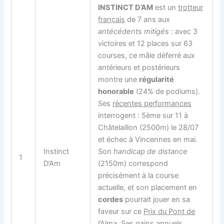
INSTINCT D’AM
est un
trotteur
français
de 7 ans aux
antécédents mitigés
: avec 3
victoires et 12 places sur 63
courses, ce mâle déferré aux
antérieurs et postérieurs
montre une
régularité
honorable
(24% de podiums).
Ses
récentes performances
interrogent : 5ème sur 11 à
Châtelaillon (2500m) le 28/07
et échec à Vincennes en mai.
Instinct
Son
handicap de distance
1
D’Am
(2150m) correspond
précisément à la course
actuelle, et son placement en
cordes
pourrait jouer en sa
faveur sur ce
Prix du Pont de
l’Alma
. Ses gains annuels