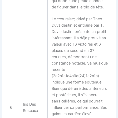
qui donne une petite chance
de figurer dans le trio de tête.
Le *coursier*, drivé par Théo
Duvaldestin et entraîné par T.
Duvaldestin, présente un profil
intéressant. Il a déjà prouvé sa
valeur avec 16 victoires et 6
places de second en 37
courses, démontrant une
constance notable. Sa musique
récente
(2a2a1a1a4a9a(24)1a2a1a)
indique une forme soutenue.
Bien que déferré des antérieurs
et postérieurs, il s’élancera
sans œillères, ce qui pourrait
Iris Des
6
influencer sa performance. Ses
Roseaux
gains en carrière élevés