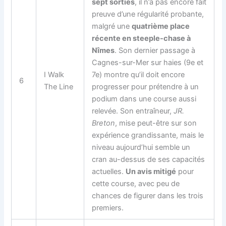
sept sorties
, il n’a pas encore fait
preuve d’une régularité probante,
malgré une
quatrième place
récente en steeple-chase à
Nîmes
. Son dernier passage à
Cagnes-sur-Mer sur haies (9e et
I Walk
7e) montre qu’il doit encore
6
The Line
progresser pour prétendre à un
podium dans une course aussi
relevée. Son entraîneur,
JR.
Breton
, mise peut-être sur son
expérience grandissante, mais le
niveau aujourd’hui semble un
cran au-dessus de ses capacités
actuelles.
Un avis mitigé
pour
cette course, avec peu de
chances de figurer dans les trois
premiers.