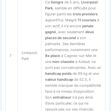
Ce
hongre
de 5 ans,
Liverpool
Park
, semble en difficulté pour
figurer parmi les
trois premiers
aujourd’hui. Malgré
11 courses
à
son actif, il n’a encore
jamais
gagné
, avec seulement
deux
places de second
à son
palmarès. Ses dernières
performances, notamment une
Liverpool
7
8e place
à Cagnes-sur-Mer et
Park
une
non-classée
à Auteuil, ne
sont pas convaincantes. Avec un
handicap poids
de 69 kg et une
valeur handicap
de 52.5, il
semble manquer de compétitivité
face à ce niveau d’opposition.
Son
entraîneur
n’a pas émis
d’avis particulier, ce qui ne
rassure pas sur ses chances.