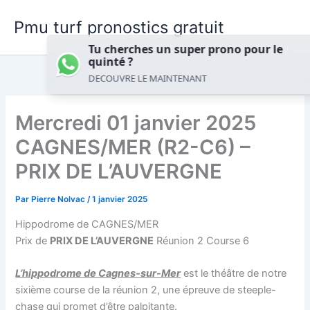
Aller
Pmu turf pronostics gratuit
au
contenu
Tu cherches un super prono pour le
now
quinté ?
DECOUVRE LE MAINTENANT
Mercredi 01 janvier 2025
CAGNES/MER (R2-C6) –
PRIX DE L’AUVERGNE
Par
Pierre Nolvac
/
1 janvier 2025
Hippodrome de CAGNES/MER
Prix de
PRIX DE L’AUVERGNE
Réunion 2 Course 6
L’hippodrome de Cagnes-sur-Mer
est le théâtre de notre
sixième course de la réunion 2, une épreuve de steeple-
chase qui promet d’être palpitante.