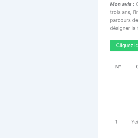
Mon avis :
C
trois ans, l
parcours de
désigner la 
Cliquez ic
N°
1
Ye