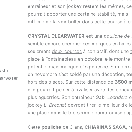
entraîneur et son jockey restent les mêmes, ce
pourrait apporter une certaine stabilité, mais i
difficile de la voir briller dans cette
course à c
CRYSTAL CLEARWATER
est une
pouliche de 
semble encore chercher ses marques en haies
seulement
deux courses
à son actif, dont une
place
à Fontainebleau en octobre, elle montre
potentiel mais manque d’expérience. Son derni
ystal
en novembre s’est soldé par une déception, te
earwater
hors des places. Sur cette distance de
3500 m
elle pourrait peiner à rivaliser avec des concur
plus aguerries. Son entraîneur
Gab. Leenders
e
jockey
L. Brechet
devront tirer le meilleur d’ell
une place dans le trio semble compromise aujo
Cette
pouliche
de 3 ans,
CHIARINA’S SAGA
, r