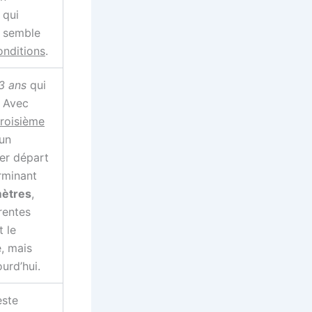
 qui
l semble
onditions
.
3 ans
qui
. Avec
troisième
 un
er départ
rminant
ètres
,
rentes
t le
e, mais
urd’hui.
este