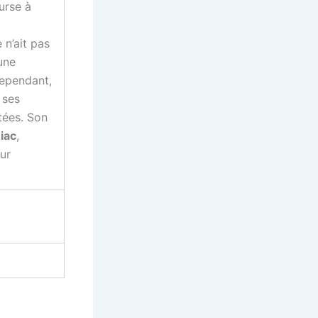
urse à
 n’ait pas
une
ependant,
 ses
tées. Son
iac
,
ur