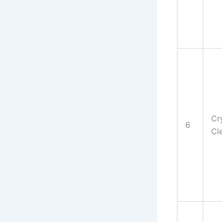
Cr
6
Cl