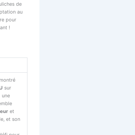
uliches de
aptation au
ire pour
ant !
 montré
U
sur
c une
semble
neur
et
le, et son
défi pour