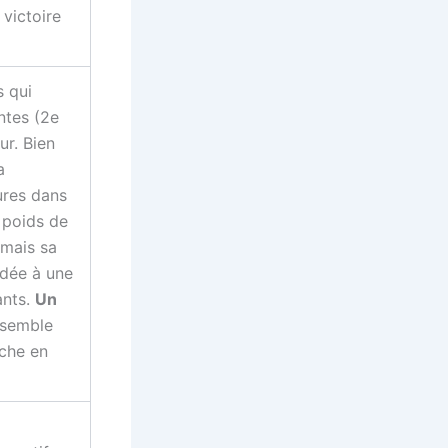
victoire
s qui
ntes (2e
ur. Bien
a
ures dans
 poids de
 mais sa
idée à une
ants.
Un
e semble
iche en