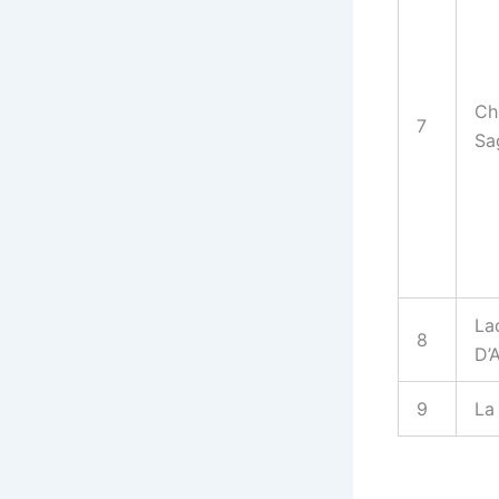
Ch
7
Sa
La
8
D’A
9
La