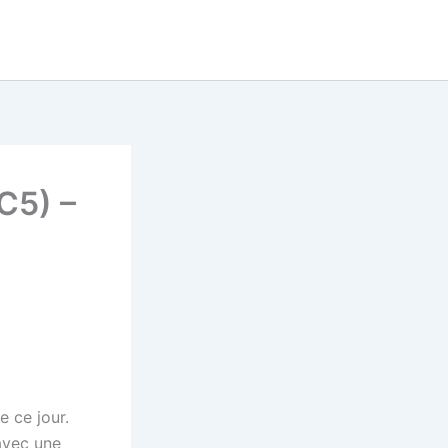
Tu cherches un super prono
now
pour le quinté ?
DECOUVRE LE MAINTENANT
C5) –
 ce jour.
 avec une