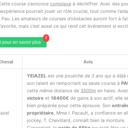
ette course s’annonce
complexe
à déchiffrer. Avec des po
’inexpérience pourrait jouer un rôle crucial, tout comme l’ad
 Pau. Les amateurs de courses d’obstacles auront fort à fa
favorite, mais c’est aussi ce qui rend cet événement si excit
7
i pour en savoir plus
Cheval
Avis
YEIAZEL
est une
pouliche de 3 ans
qui a déjà
son talent en remportant sa seule course à
PA
cette même distance de
3500m
en haies. Ave
victoire
et
18400€
de gains à son actif, elle 
bien préparée pour cette épreuve. Son
entraî
iazel
propriétaire
, Mme I. Pacault, a confiance en el
jockey, T. Chevillard, connaît bien la monture.
Cependant, le
poids de 66kg
pourrait être un 