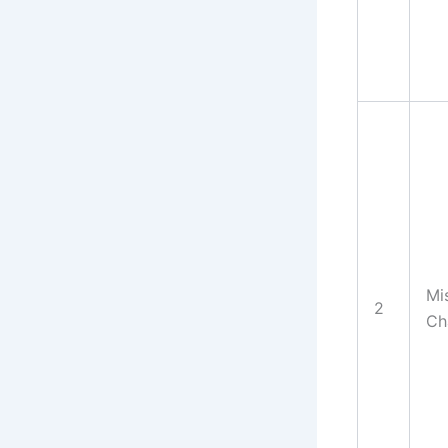
Mi
2
Ch