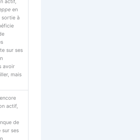
n actif,
eppe
en
 sortie à
éficie
de
es
te sur ses
on
s avoir
ller, mais
 encore
n actif,
anque de
e sur ses
on