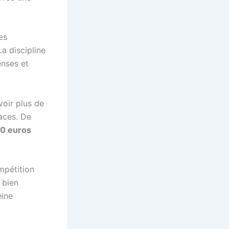
es
La discipline
enses et
voir plus de
laces. De
0 euros
mpétition
 bien
eine