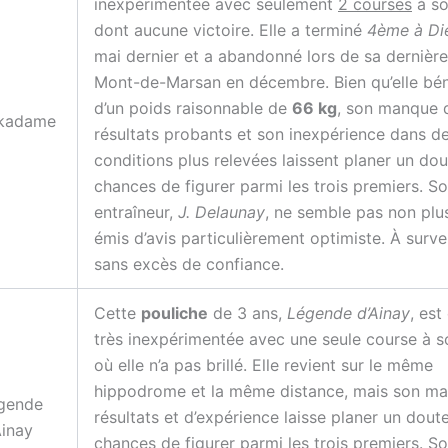
inexpérimentée avec seulement
2 courses
à so
dont aucune victoire. Elle a terminé
4ème à Di
mai dernier et a abandonné lors de sa dernière
Mont-de-Marsan en décembre. Bien qu’elle bén
d’un poids raisonnable de
66 kg
, son manque 
kadame
résultats probants et son inexpérience dans d
conditions plus relevées laissent planer un dou
chances de figurer parmi les trois premiers. S
entraîneur,
J. Delaunay
, ne semble pas non plu
émis d’avis particulièrement optimiste. À survei
sans excès de confiance.
Cette
pouliche
de 3 ans,
Légende d’Ainay
, est
très inexpérimentée avec une seule course à so
où elle n’a pas brillé. Elle revient sur le même
hippodrome et la même distance, mais son m
gende
résultats et d’expérience laisse planer un dout
Ainay
chances de figurer parmi les trois premiers. S