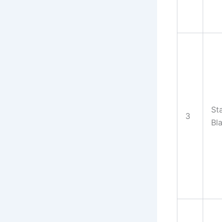
St
3
Bla