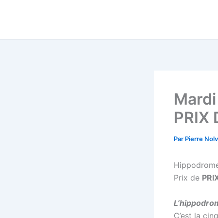
Aller
au
contenu
Mardi
PRIX 
Par
Pierre Nol
Hippodrom
Prix de
PRI
L’hippodro
C’est la
cin