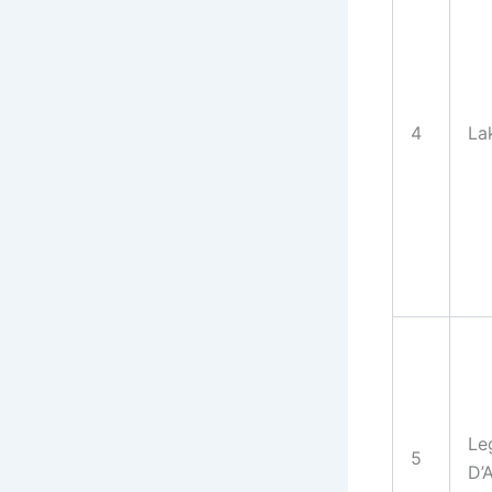
4
La
Le
5
D’