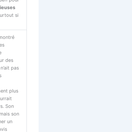
ieuses
surtout si
montré
es
e
ur des
 n’ait pas
s
ent plus
urrait
rs. Son
 mais son
ner un
avis