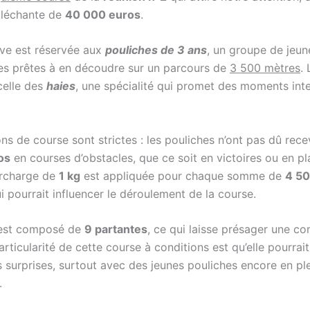
alléchante de
40 000 euros
.
ve est réservée aux
pouliches de 3 ans
, un groupe de jeun
es prêtes à en découdre sur un parcours de
3 500 mètres
. 
celle des
haies
, une spécialité qui promet des moments int
ns de course sont strictes : les pouliches n’ont pas dû rece
os
en courses d’obstacles, que ce soit en victoires ou en p
urcharge de
1 kg
est appliquée pour chaque somme de
4 50
i pourrait influencer le déroulement de la course.
 est composé de
9 partantes
, ce qui laisse présager une co
articularité de cette course à conditions est qu’elle pourrait
s surprises, surtout avec des jeunes pouliches encore en pl
.