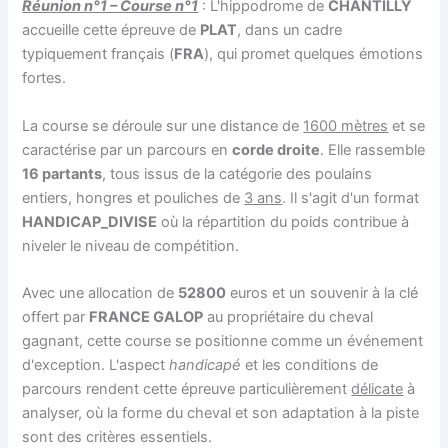
Réunion n°1 – Course n°1
: L'hippodrome de
CHANTILLY
accueille cette épreuve de
PLAT
, dans un cadre
typiquement français (
FRA
), qui promet quelques émotions
fortes.
La course se déroule sur une distance de
1600 mètres
et se
caractérise par un parcours en
corde droite
. Elle rassemble
16 partants
, tous issus de la catégorie des poulains
entiers, hongres et pouliches de
3 ans
. Il s'agit d'un format
HANDICAP_DIVISE
où la répartition du poids contribue à
niveler le niveau de compétition.
Avec une allocation de
52800
euros et un souvenir à la clé
offert par
FRANCE GALOP
au propriétaire du cheval
gagnant, cette course se positionne comme un événement
d'exception. L'aspect
handicapé
et les conditions de
parcours rendent cette épreuve particulièrement
délicate
à
analyser, où la forme du cheval et son adaptation à la piste
sont des critères essentiels.