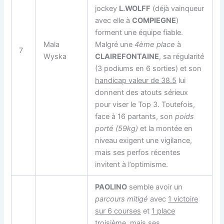
jockey
L.WOLFF
(déjà vainqueur
avec elle à
COMPIEGNE
)
forment une équipe fiable.
Mala
Malgré une
4ème place
à
7
Wyska
CLAIREFONTAINE
, sa régularité
(3 podiums en 6 sorties) et son
handicap valeur de 38.5
lui
donnent des atouts sérieux
pour viser le Top 3. Toutefois,
face à 16 partants, son
poids
porté (59kg)
et la montée en
niveau exigent une vigilance,
mais ses perfos récentes
invitent à l’optimisme.
PAOLINO
semble avoir un
parcours mitigé
avec
1 victoire
sur 6 courses
et
1 place
troisième
, mais ses