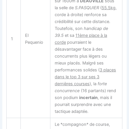
sur 1600m à
DEAUVILLE
sous
la selle de
S.PASQUIER
(
55.5kg
,
corde à droite) renforce sa
crédibilité sur cette distance.
Toutefois, son
handicap de
El
39.5
et sa
11ème place à la
1
Pequenio
corde
pourraient le
désavantager face à des
concurrents plus légers ou
mieux placés. Malgré ses
performances solides (
3 places
dans le top 3 sur ses 3
dernières courses
), la
forte
concurrence
(16 partants) rend
son podium
incertain
, mais il
pourrait surprendre avec une
tactique adaptée.
Le *compagnon* de course,