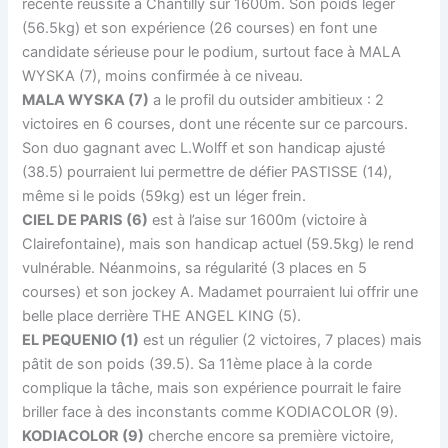
récente réussite à Chantilly sur 1600m. Son poids léger
(56.5kg) et son expérience (26 courses) en font une
candidate sérieuse pour le podium, surtout face à MALA
WYSKA (7), moins confirmée à ce niveau.
MALA WYSKA (7)
a le profil du outsider ambitieux : 2
victoires en 6 courses, dont une récente sur ce parcours.
Son duo gagnant avec L.Wolff et son handicap ajusté
(38.5) pourraient lui permettre de défier PASTISSE (14),
même si le poids (59kg) est un léger frein.
CIEL DE PARIS (6)
est à l’aise sur 1600m (victoire à
Clairefontaine), mais son handicap actuel (59.5kg) le rend
vulnérable. Néanmoins, sa régularité (3 places en 5
courses) et son jockey A. Madamet pourraient lui offrir une
belle place derrière THE ANGEL KING (5).
EL PEQUENIO (1)
est un régulier (2 victoires, 7 places) mais
pâtit de son poids (39.5). Sa 11ème place à la corde
complique la tâche, mais son expérience pourrait le faire
briller face à des inconstants comme KODIACOLOR (9).
KODIACOLOR (9)
cherche encore sa première victoire,