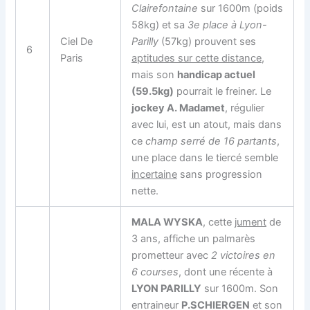
Clairefontaine
sur 1600m (poids
58kg) et sa
3e place à Lyon-
Ciel De
Parilly
(57kg) prouvent ses
6
Paris
aptitudes sur cette distance
,
mais son
handicap actuel
(59.5kg)
pourrait le freiner. Le
jockey A. Madamet
, régulier
avec lui, est un atout, mais dans
ce
champ serré de 16 partants
,
une place dans le tiercé semble
incertaine
sans progression
nette.
MALA WYSKA
, cette
jument
de
3 ans, affiche un palmarès
prometteur avec
2 victoires en
6 courses
, dont une récente à
LYON PARILLY
sur 1600m. Son
entraineur
P.SCHIERGEN
et son