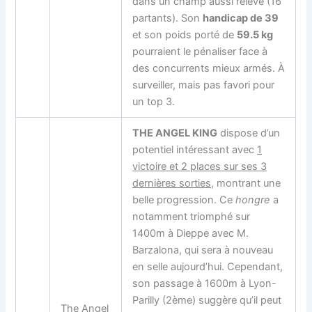
dans un champ aussi relevé (16
partants). Son
handicap de 39
et son poids porté de
59.5 kg
pourraient le pénaliser face à
des concurrents mieux armés. À
surveiller, mais pas favori pour
un top 3.
THE ANGEL KING
dispose d’un
potentiel intéressant avec
1
victoire et 2 places sur ses 3
dernières sorties
, montrant une
belle progression. Ce
hongre
a
notamment triomphé sur
1400m à Dieppe avec M.
Barzalona, qui sera à nouveau
en selle aujourd’hui. Cependant,
son passage à 1600m à Lyon-
Parilly (2ème) suggère qu’il peut
The Angel