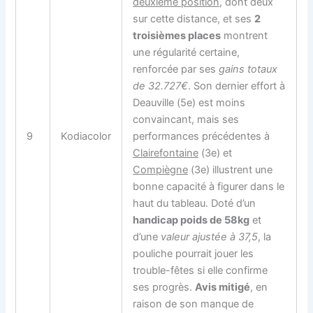
deuxième position
, dont deux
sur cette distance, et ses
2
troisièmes places
montrent
une régularité certaine,
renforcée par ses
gains totaux
de 32.727€
. Son dernier effort à
Deauville (5e) est moins
convaincant, mais ses
9
Kodiacolor
performances précédentes à
Clairefontaine
(3e) et
Compiègne
(3e) illustrent une
bonne capacité à figurer dans le
haut du tableau. Doté d’un
handicap poids de 58kg
et
d’une
valeur ajustée à 37,5
, la
pouliche pourrait jouer les
trouble-fêtes si elle confirme
ses progrès.
Avis mitigé
, en
raison de son manque de