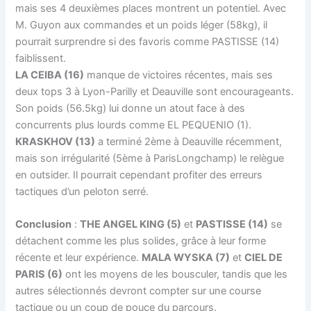
mais ses 4 deuxièmes places montrent un potentiel. Avec
M. Guyon aux commandes et un poids léger (58kg), il
pourrait surprendre si des favoris comme PASTISSE (14)
faiblissent.
LA CEIBA (16)
manque de victoires récentes, mais ses
deux tops 3 à Lyon-Parilly et Deauville sont encourageants.
Son poids (56.5kg) lui donne un atout face à des
concurrents plus lourds comme EL PEQUENIO (1).
KRASKHOV (13)
a terminé 2ème à Deauville récemment,
mais son irrégularité (5ème à ParisLongchamp) le relègue
en outsider. Il pourrait cependant profiter des erreurs
tactiques d’un peloton serré.
Conclusion
:
THE ANGEL KING (5)
et
PASTISSE (14)
se
détachent comme les plus solides, grâce à leur forme
récente et leur expérience.
MALA WYSKA (7)
et
CIEL DE
PARIS (6)
ont les moyens de les bousculer, tandis que les
autres sélectionnés devront compter sur une course
tactique ou un coup de pouce du parcours.