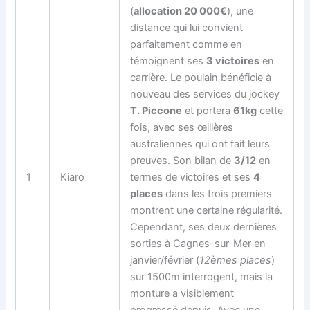
(
allocation 20 000€
), une
distance qui lui convient
parfaitement comme en
témoignent ses
3 victoires
en
carrière. Le
poulain
bénéficie à
nouveau des services du jockey
T. Piccone
et portera
61kg
cette
fois, avec ses œillères
australiennes qui ont fait leurs
preuves. Son bilan de
3/12
en
1
Kiaro
termes de victoires et ses
4
places
dans les trois premiers
montrent une certaine régularité.
Cependant, ses deux dernières
sorties à Cagnes-sur-Mer en
janvier/février (
12èmes places
)
sur 1500m interrogent, mais la
monture
a visiblement
progressé depuis. Avec une