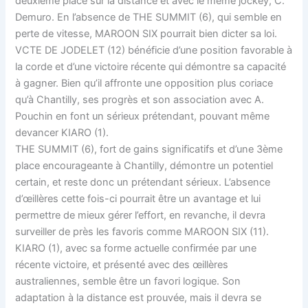
deuxième place sur la distance et avec le même jockey, C.
Demuro. En l’absence de THE SUMMIT (6), qui semble en
perte de vitesse, MAROON SIX pourrait bien dicter sa loi.
VCTE DE JODELET (12) bénéficie d’une position favorable à
la corde et d’une victoire récente qui démontre sa capacité
à gagner. Bien qu’il affronte une opposition plus coriace
qu’à Chantilly, ses progrès et son association avec A.
Pouchin en font un sérieux prétendant, pouvant même
devancer KIARO (1).
THE SUMMIT (6), fort de gains significatifs et d’une 3ème
place encourageante à Chantilly, démontre un potentiel
certain, et reste donc un prétendant sérieux. L’absence
d’œillères cette fois-ci pourrait être un avantage et lui
permettre de mieux gérer l’effort, en revanche, il devra
surveiller de près les favoris comme MAROON SIX (11).
KIARO (1), avec sa forme actuelle confirmée par une
récente victoire, et présenté avec des œillères
australiennes, semble être un favori logique. Son
adaptation à la distance est prouvée, mais il devra se