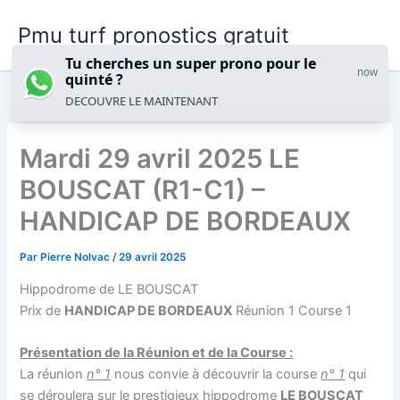
Aller
Pmu turf pronostics gratuit
au
contenu
Tu cherches un super prono pour le
now
quinté ?
DECOUVRE LE MAINTENANT
Mardi 29 avril 2025 LE
BOUSCAT (R1-C1) –
HANDICAP DE BORDEAUX
Par
Pierre Nolvac
/
29 avril 2025
Hippodrome de LE BOUSCAT
Prix de
HANDICAP DE BORDEAUX
Réunion 1 Course 1
Présentation de la Réunion et de la Course :
La réunion
n° 1
nous convie à découvrir la course
n° 1
qui
se déroulera sur le prestigieux hippodrome
LE BOUSCAT