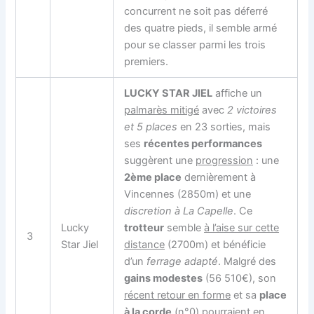
concurrent ne soit pas déferré
des quatre pieds, il semble armé
pour se classer parmi les trois
premiers.
LUCKY STAR JIEL
affiche un
palmarès mitigé
avec
2 victoires
et 5 places
en 23 sorties, mais
ses
récentes performances
suggèrent une
progression
: une
2ème place
dernièrement à
Vincennes (2850m) et une
discretion à La Capelle
. Ce
Lucky
trotteur
semble
à l’aise sur cette
3
Star Jiel
distance
(2700m) et bénéficie
d’un
ferrage adapté
. Malgré des
gains modestes
(56 510€), son
récent retour en forme
et sa
place
à la corde
(n°0) pourraient en