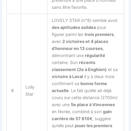
prétendre à une place d’honneur
sans être favorite.
LOVELY STAR (n°8) semble avoir
des aptitudes solides
pour
figurer parmi les
trois premiers
,
avec
2 victoires et 4 places
d’honneur en 13 courses
,
démontrant une
régularité
certaine. Son
récents
classement (2e à Enghien)
et sa
victoire à Laval
il y a deux mois
confirment sa
bonne forme
Lolly
8
actuelle
. Le fait qu’elle ait déjà
Star
couru sur cette distance (2700m)
avec une
5e place à Vincennes
en février, combiné à son
gain
carrière de 57 810€
, suggère
qu’elle peut
jouer les premiers