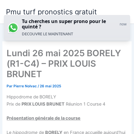
Aller
Pmu turf pronostics gratuit
au
contenu
Tu cherches un super prono pour le
now
quinté ?
DECOUVRE LE MAINTENANT
Lundi 26 mai 2025 BORELY
(R1-C4) – PRIX LOUIS
BRUNET
Par
Pierre Nolvac
/
26 mai 2025
Hippodrome de BORELY
Prix de
PRIX LOUIS BRUNET
Réunion 1 Course 4
Présentation générale de la course
Le
hippodrome
de
BORELY
en France accueille aujourd'hui