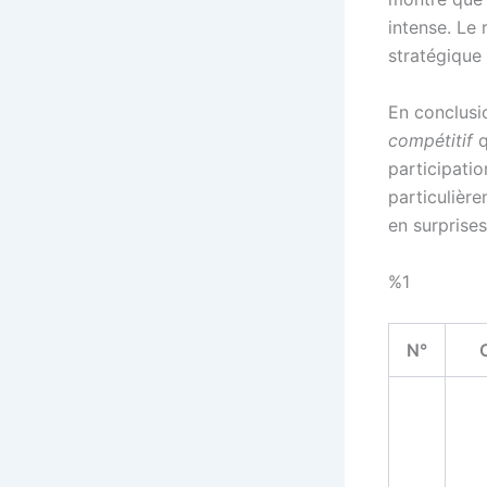
intense. Le
stratégique
En conclusi
compétitif
q
participatio
particulièr
en surprise
%1
N°