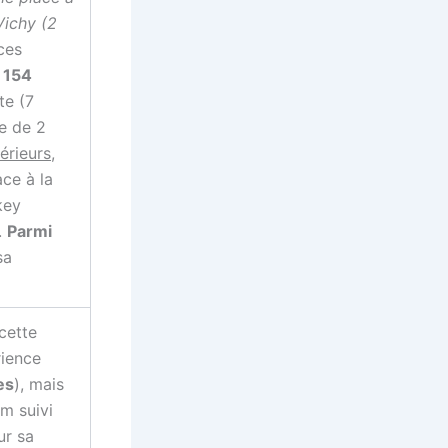
Vichy (2
ces
 154
te (7
e de 2
érieurs
,
ace à la
key
.
Parmi
sa
cette
rience
es
), mais
m suivi
ur sa