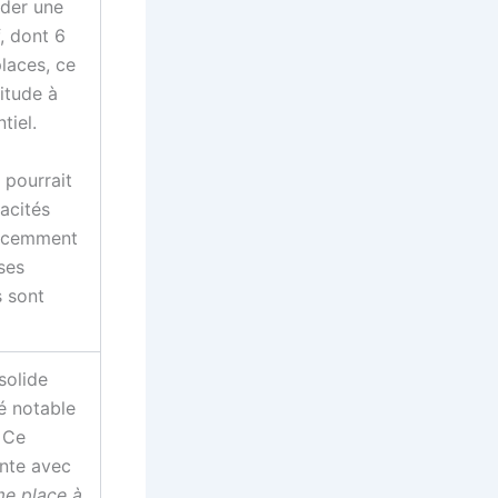
éder une
, dont 6
places, ce
itude à
tiel.
 pourrait
acités
 récemment
ses
s sont
solide
é notable
 Ce
ente avec
e place à