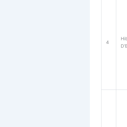
Hi
4
D’