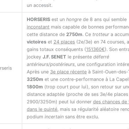
un accessit.
HORSERIS
est un
hongre
de 8 ans qui semble
inconstant
mais capable de bonnes performan
cette distance de
2750m
. Ce
trotteur
a accum
victoires
et
24 places
(2e/3e) en 74 courses, 
gains totaux conséquents (
151360€
). Son entr
jockey
J.F. SENET
le présente
déferré
antérieurs/postérieurs
, une configuration intér
rseris
Après une
3e place récente
à Saint-Ouen-des-T
3250m
et une contre-performance à La Capell
1800m
(trop court pour lui), son retour sur un
distance adaptée (proche de ses 3e/4e places
2900/3250m) peut lui donner
des chances de 
dans le quinté
, mais sa régularité aléatoire ren
podium
incertain
sans être exclu.