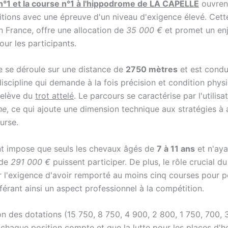
n°1 et la course n°1 à l'hippodrome de LA CAPELLE
ouvrent
tions avec une épreuve d'un niveau d'exigence élevé. Cett
n France, offre une allocation de
35 000 €
et promet un en
ur les participants.
e se déroule sur une distance de
2750 mètres
et est condu
discipline qui demande à la fois précision et condition phys
 relève du
trot attelé
. Le parcours se caractérise par l'utilisa
he
, ce qui ajoute une dimension technique aux stratégies à
urse.
t impose que seuls les chevaux âgés de
7 à 11 ans
et n'aya
 de
291 000 €
puissent participer. De plus, le rôle crucial du
r l'exigence d'avoir remporté au moins cinq courses pour p
érant ainsi un aspect professionnel à la compétition.
ion des dotations (15 750, 8 750, 4 900, 2 800, 1 750, 700, 
chaque position compte et que la lutte pour les places d'h