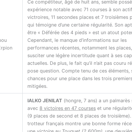
Ce compétiteur, âgé de huit ans, semble poss
expérience notable avec 71 courses à son actif
victroires, 11 secondes places et 7 troisièmes 
qui témoigne d’une certaine régularité. Son apt
être « Déférée des 4 pieds » est un atout poten
bou
Cependant, le manque d’informations sur les
Erpion
performances récentes, notamment les places,
susciter une légère incertitude quant à ses cap
actuelles. De plus, le fait qu’il n’ait pas couru
pose question. Compte tenu de ces éléments, 
chances pour une place dans les trois premier
mitigées.
IALKO JENILAT
(hongre, 7 ans) a un palmarès 
avec
8 victoires en 47 courses
et une régularit
(9 places de second et 8 places de troisième).
trotteur français montre une bonne forme réc
une
victoire au Touquet (2 600m)
, une
deuxièm