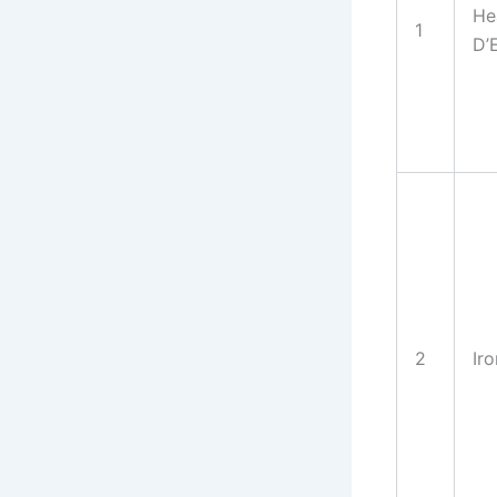
He
1
D’
2
Iro