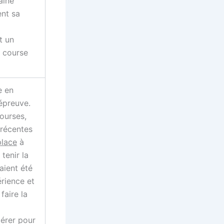
aine
ent sa
t un
e course
e en
épreuve.
ourses,
 récentes
lace
à
tenir la
aient été
rience et
faire la
dérer pour