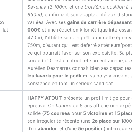
Savenay (3 100m)
et une
troisième position à 
950m)
, confirmant son adaptabilité aux distan
ko
variées. Avec ses
gains de carrière dépassant
ilat
000€
et une réduction kilométrique intéressan
420m), l’athlète semble prêt pour cette épreuv
750m, d’autant qu’il est
déferré antérieurs/post
ce qui pourrait favoriser son explosivité. Sa pl
corde (n°0) est un atout, et son entraineur-joc
Aurélien Desmarres connait bien ses capacités
les favoris pour le podium
, sa polyvalence et 
constance en font un sérieux candidat.
HAPPY ATOUT
présente un profil
mitigé
pour 
épreuve. Ce
hongre
de 8 ans affiche une expé
solide (
75 courses
pour
5 victoires
et
15 plac
son irrégularité récente (une
2e place
sur 1800
d’un
abandon
et d’une
5e position
) interroge s