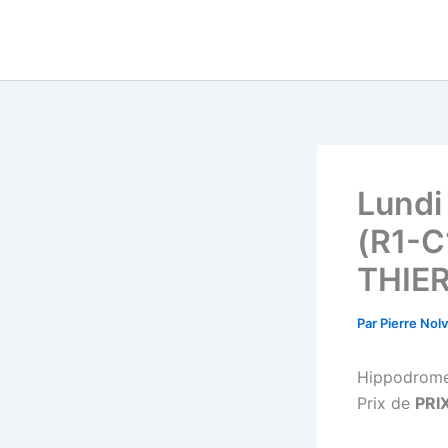
Aller
au
contenu
Lundi
(R1-C
THIE
Par
Pierre Nol
Hippodrom
Prix de
PRI