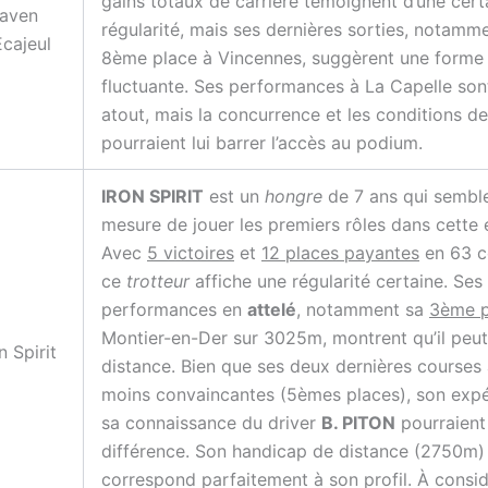
gains totaux de carrière témoignent d’une cert
aven
régularité, mais ses dernières sorties, notamm
Ecajeul
8ème place à Vincennes, suggèrent une forme
fluctuante. Ses performances à La Capelle son
atout, mais la concurrence et les conditions d
pourraient lui barrer l’accès au podium.
IRON SPIRIT
est un
hongre
de 7 ans qui sembl
mesure de jouer les premiers rôles dans cette 
Avec
5 victoires
et
12 places payantes
en 63 c
ce
trotteur
affiche une régularité certaine. Ses
performances en
attelé
, notamment sa
3ème p
Montier-en-Der sur 3025m, montrent qu’il peut 
n Spirit
distance. Bien que ses deux dernières courses 
moins convaincantes (5èmes places), son expé
sa connaissance du driver
B. PITON
pourraient 
différence. Son handicap de distance (2750m)
correspond parfaitement à son profil. À consi