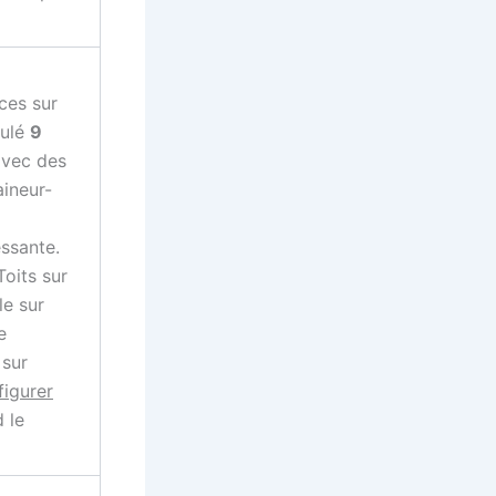
ces sur
ulé
9
avec des
aineur-
essante.
oits sur
e sur
e
 sur
figurer
d le