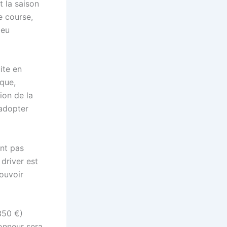
 la saison
e course,
jeu
ite en
ique,
tion de la
 adopter
nt pas
 driver est
ouvoir
350 €)
onneur sera