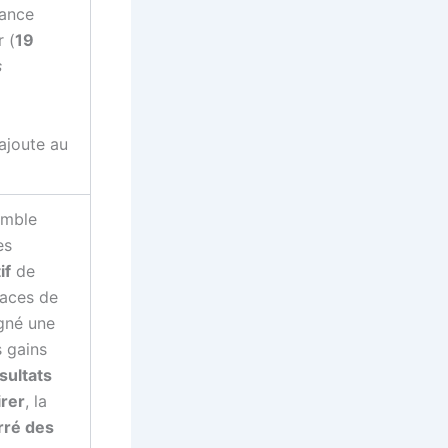
tance
 (
19
s
ajoute au
emble
es
if
de
laces de
agné une
 gains
sultats
irer
, la
rré des