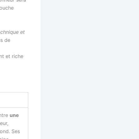
touche
technique et
ns de
t et riche
ntre
une
eur,
cond. Ses