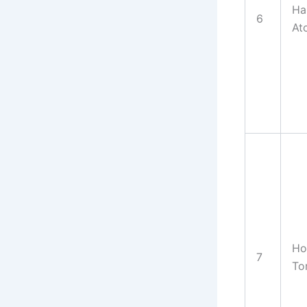
Ha
6
At
Ho
7
To