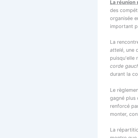
La réunion 
des compéti
organisée e
important po
La rencontr
attelé
, une 
puisqu'elle
corde gauc
durant la co
Le règlemen
gagné plus
renforcé pa
monter, conf
La répartit
montre que 