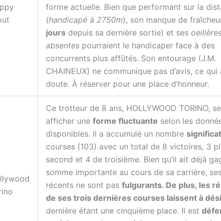
ppy
forme actuelle. Bien que performant sur la dis
out
(
handicapé à 2750m
), son manque de fraîcheur
jours
depuis sa dernière sortie) et ses
oeillère
absentes
pourraient le handicaper face à des
concurrents plus affûtés. Son entourage (J.M.
CHAINEUX) ne communique pas d’avis, ce qui 
doute. À réserver pour une place d’honneur.
Ce trotteur de 8 ans, HOLLYWOOD TORINO, s
afficher une
forme fluctuante
selon les donné
disponibles. Il a accumulé un nombre
significat
courses (103) avec un total de 8 victoires, 3 p
second et 4 de troisième. Bien qu’il ait déjà g
somme importante au cours de sa carrière, ses
llywood
récents ne sont pas
fulgurants. De plus, les ré
rino
de ses trois dernières courses laissent à dés
dernière étant une cinquième place. Il est
défe