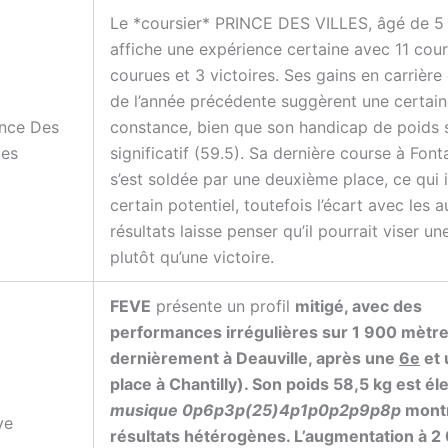
Le *coursier* PRINCE DES VILLES, âgé de 5 
affiche une expérience certaine avec 11 cou
courues et 3 victoires. Ses gains en carrière
de l’année précédente suggèrent une certai
ince Des
constance, bien que son handicap de poids 
les
significatif (59.5). Sa dernière course à Fon
s’est soldée par une deuxième place, ce qui 
certain potentiel, toutefois l’écart avec les a
résultats laisse penser qu’il pourrait viser u
plutôt qu’une victoire.
FEVE
présente un profil
mitigé, avec des
performances irrégulières sur 1 900 mètre
dernièrement à Deauville, après une
6e
et
place à Chantilly). Son poids
58,5 kg
est éle
musique 0p6p3p(25)4p1p0p2p9p8p
mont
ve
résultats hétérogènes. L’
augmentation à 2