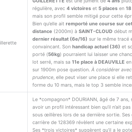
GUILLERETTE
est une jument de
4 ans
plut
régulière, avec
4 victoires
et
5 places
en
18
mais son profil semble mitigé pour cette ép
Bien qu’elle ait
remporté une course sur ce
distance
(2000m) à
SAINT-CLOUD
début m
dernier résultat (6e/16)
sur le même tracé 
llerette
convaincant. Son
handicap actuel (36)
et s
porté (
56kg
) pourraient lui laisser une chan
lot serré, mais sa
11e place à DEAUVILLE
en 
sur 1900m pose question.
À considérer avec
prudence
, elle peut viser une place si elle r
forme du 10 mars, mais le top 3 semble incer
Le *compagnon* DOURIANN, âgé de 7 ans, 
avoir un profil intéressant bien qu’il n’ait pa
sous œillères lors de sa dernière sortie. Ses
carrière de 128369 révèlent une certaine ex
Ses *trois victoires* suggèrent qu’il a le pot