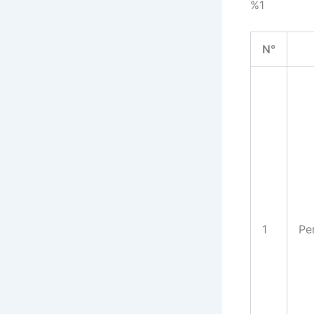
%1
N°
1
Pe