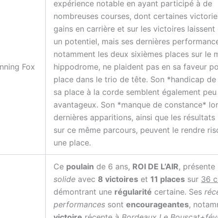
expérience notable en ayant participé à de
nombreuses courses, dont certaines victorie
gains en carrière et sur les victoires laissent
un potentiel, mais ses dernières performanc
notamment les deux sixièmes places sur le
nning Fox
hippodrome, ne plaident pas en sa faveur p
place dans le trio de tête. Son *handicap de
sa place à la corde semblent également peu
avantageux. Son *manque de constance* lor
dernières apparitions, ainsi que les résultats
sur ce même parcours, peuvent le rendre ri
une place.
Ce
poulain
de 6 ans,
ROI DE L’AIR
, présente 
solide
avec
8 victoires
et
11 places
sur
36 c
démontrant une
régularité
certaine. Ses
réc
performances
sont
encourageantes
, notam
victoire
récente à
Bordeaux Le Bouscat+févr