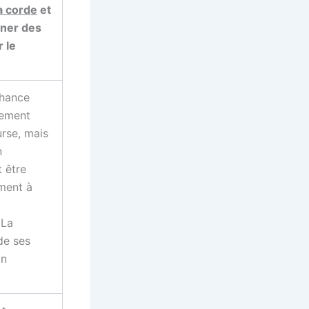
la corde
et
aner des
 le
chance
vement
urse, mais
n
 être
ment à
y
 La
de ses
on