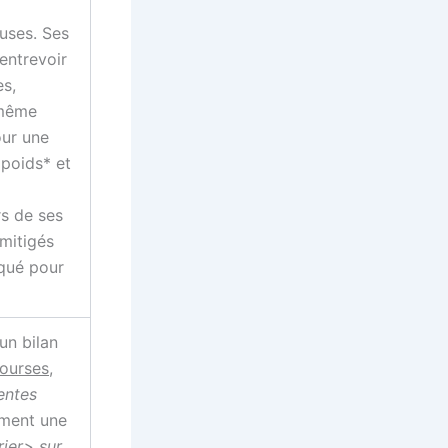
uses. Ses
 entrevoir
es,
 même
our une
 poids* et
s de ses
 mitigés
squé pour
un bilan
ourses
,
entes
ment une
ier> sur