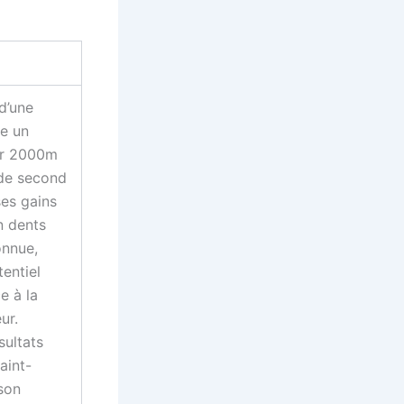
d’une
te un
sur 2000m
 de second
ses gains
n dents
onnue,
entiel
e à la
ur.
sultats
aint-
son