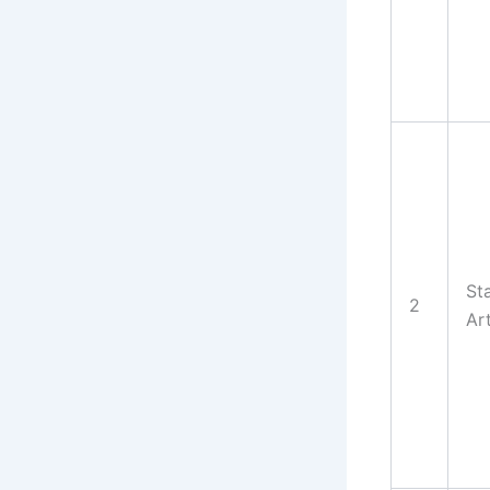
St
2
Ar