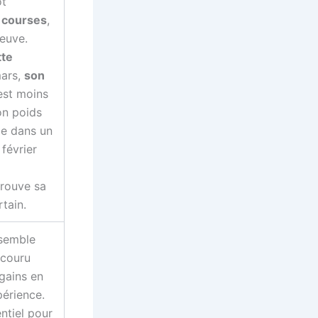
ôt
 courses
,
reuve.
tte
ars,
son
est moins
on poids
ce dans un
février
etrouve sa
tain.
semble
s couru
 gains en
périence.
entiel pour