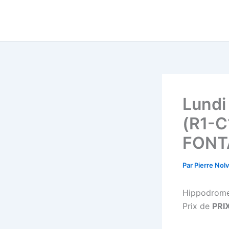
Aller
au
contenu
Lundi
(R1-C
FONT
Par
Pierre Nol
Hippodrom
Prix de
PRI