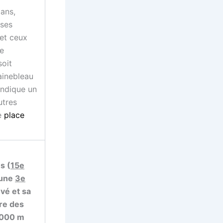
ans,
rses
 et ceux
ne
soit
tainebleau
indique un
utres
ne
place
s (
15e
 une
3e
vé et sa
re des
 000 m