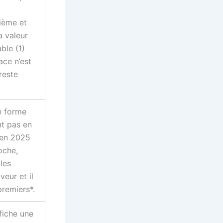
ième et
a valeur
ble (1)
ace n’est
reste
e forme
nt pas en
 en 2025
oche,
les
eur et il
premiers*.
fiche une