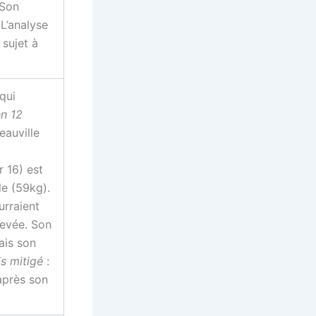
 Son
 L’analyse
 sujet à
qui
en 12
eauville
r 16) est
le (59kg).
rraient
levée. Son
ais son
is mitigé
:
 après son