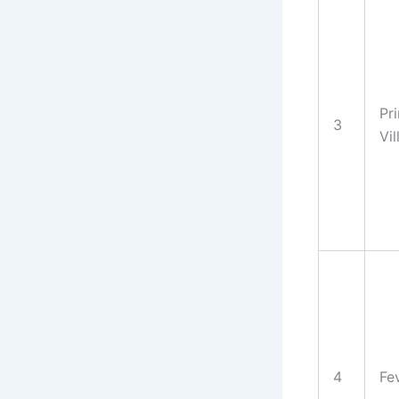
Pr
3
Vil
4
Fe