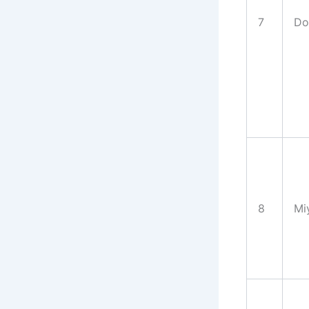
7
Do
8
Mi