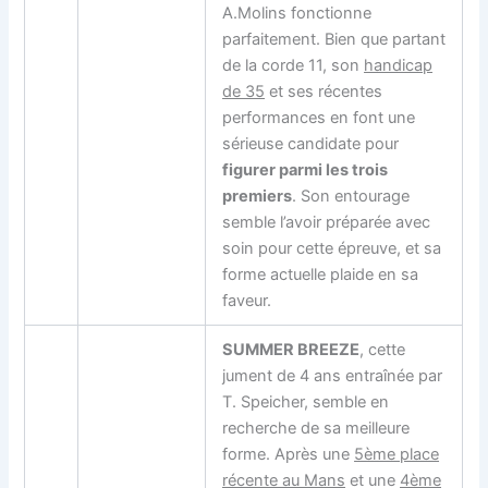
A.Molins fonctionne
parfaitement. Bien que partant
de la corde 11, son
handicap
de 35
et ses récentes
performances en font une
sérieuse candidate pour
figurer parmi les trois
premiers
. Son entourage
semble l’avoir préparée avec
soin pour cette épreuve, et sa
forme actuelle plaide en sa
faveur.
SUMMER BREEZE
, cette
jument de 4 ans entraînée par
T. Speicher, semble en
recherche de sa meilleure
forme. Après une
5ème place
récente au Mans
et une
4ème