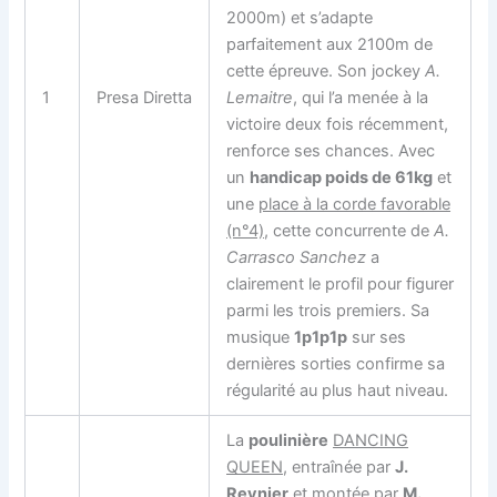
2000m) et s’adapte
parfaitement aux 2100m de
cette épreuve. Son jockey
A.
1
Presa Diretta
Lemaitre
, qui l’a menée à la
victoire deux fois récemment,
renforce ses chances. Avec
un
handicap poids de 61kg
et
une
place à la corde favorable
(n°4)
, cette concurrente de
A.
Carrasco Sanchez
a
clairement le profil pour figurer
parmi les trois premiers. Sa
musique
1p1p1p
sur ses
dernières sorties confirme sa
régularité au plus haut niveau.
La
poulinière
DANCING
QUEEN
, entraînée par
J.
Reynier
et montée par
M.