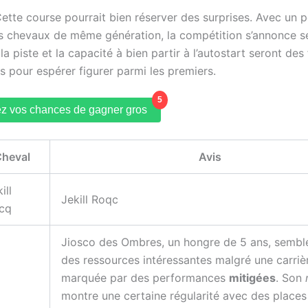
ette course pourrait bien réserver des surprises. Avec un p
es chevaux de même génération, la compétition s’annonce se
 la piste et la capacité à bien partir à l’autostart seront des
s pour espérer figurer parmi les premiers.
5
z vos chances de gagner gros
heval
Avis
ill
Jekill Roqc
cq
Jiosco des Ombres, un hongre de 5 ans, sembl
des ressources intéressantes malgré une carriè
marquée par des performances
mitigées
. Son
montre une certaine régularité avec des places