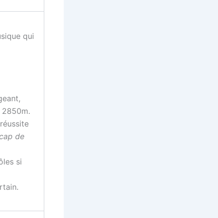
sique qui
geant,
e 2850m.
réussite
icap de
ôles si
rtain.