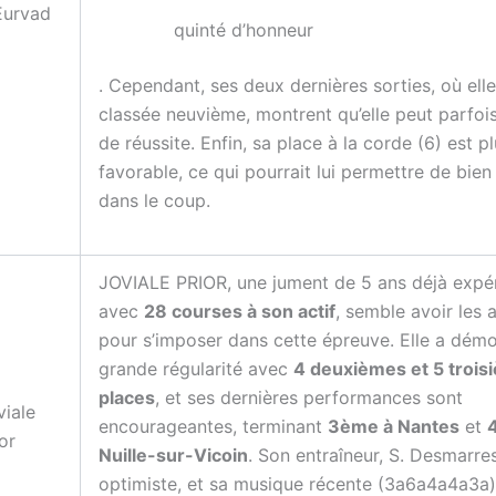
Eurvad
quinté d’honneur
. Cependant, ses deux dernières sorties, où elle
classée neuvième, montrent qu’elle peut parfo
de réussite. Enfin, sa place à la corde (6) est p
favorable, ce qui pourrait lui permettre de bien
dans le coup.
JOVIALE PRIOR, une jument de 5 ans déjà expé
avec
28 courses à son actif
, semble avoir les 
pour s’imposer dans cette épreuve. Elle a dém
grande régularité avec
4 deuxièmes et 5 trois
places
, et ses dernières performances sont
viale
encourageantes, terminant
3ème à Nantes
et
or
Nuille-sur-Vicoin
. Son entraîneur, S. Desmarre
optimiste, et sa musique récente (3a6a4a4a3a)