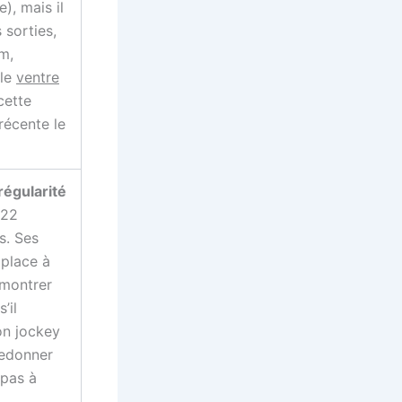
), mais il
 sorties,
m,
 le
ventre
cette
récente le
régularité
 22
s. Ses
place à
 montrer
’il
on jockey
redonner
 pas à