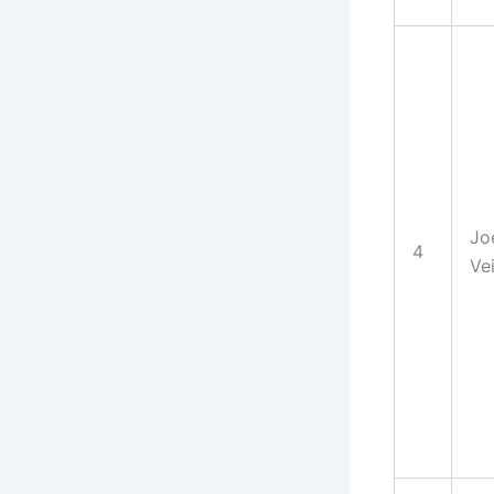
Jo
4
Ve