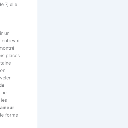
 7, elle
ir un
 entrevoir
 montré
ois places
taine
non
véler
de
 ne
 les
raineur
 de forme