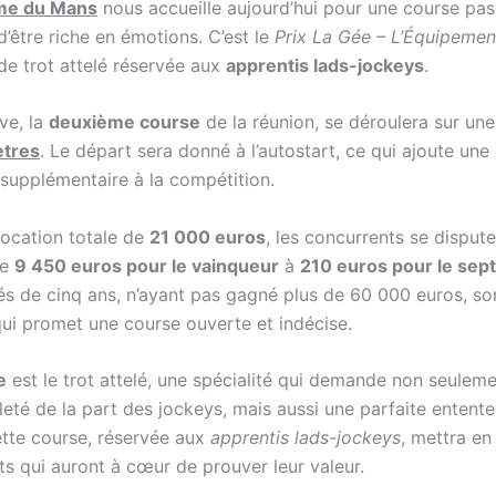
me du Mans
nous accueille aujourd’hui pour une course pa
’être riche en émotions. C’est le
Prix La Gée – L’Équipemen
de trot attelé réservée aux
apprentis lads-jockeys
.
ve, la
deuxième course
de la réunion, se déroulera sur une
tres
. Le départ sera donné à l’autostart, ce qui ajoute un
 supplémentaire à la compétition.
location totale de
21 000 euros
, les concurrents se disput
de
9 450 euros pour le vainqueur
à
210 euros pour le sep
s de cinq ans, n’ayant pas gagné plus de 60 000 euros, so
qui promet une course ouverte et indécise.
e
est le trot attelé, une spécialité qui demande non seulem
eté de la part des jockeys, mais aussi une parfaite entente
tte course, réservée aux
apprentis lads-jockeys
, mettra en
ts qui auront à cœur de prouver leur valeur.