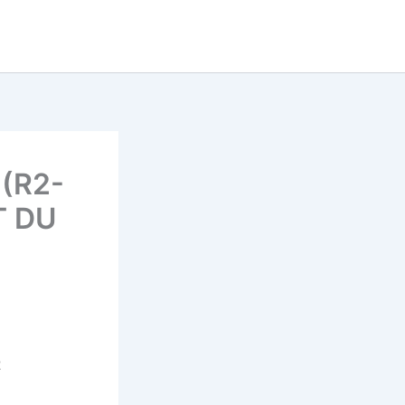
Tu cherches un super prono
now
pour le quinté ?
DECOUVRE LE MAINTENANT
 (R2-
T DU
2