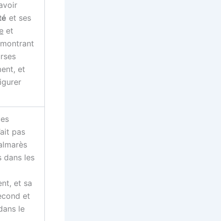
avoir
té
et ses
e
et
émontrant
rses
ent, et
igurer
ces
ait pas
palmarès
s dans les
nt, et sa
econd et
dans le