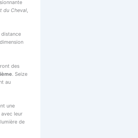
ssionnante
t du Cheval
,
 distance
e dimension
eront des
tième
. Seize
nt au
ent une
 avec leur
 lumière de