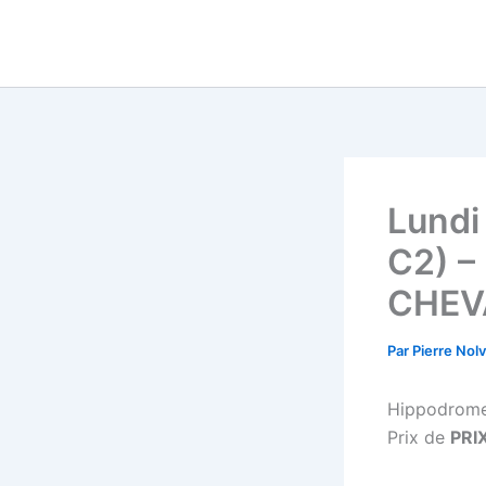
Aller
au
contenu
Lundi
C2) –
CHEV
Par
Pierre Nol
Hippodrom
Prix de
PRI