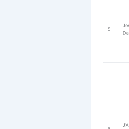
Je
5
Da
J’
6