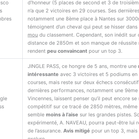
osco
d’honneur (5 places de second et 3 de troisième
s
n’a que 2 victoires en 29 courses. Ses dernières
bres
notamment une 8ème place à Nantes sur 3000
témoignent d’un cheval qui peut se hisser dans
mou
du classement. Cependant, son inédit sur 
distance de 2850m et son manque de réussite 
rendent
peu convaincant
pour un top 3.
JINGLE PASS, ce hongre de 5 ans, montre une
intéressante
avec 3 victoires et 5 podiums en
courses, mais reste sur deux échecs consécutif
dernières performances, notamment une 9ème 
ngle
Vincennes, laissent penser qu’il peut encore se
ss
compétitif sur ce tracé de 2850 mètres, même s
semble
moins à l’aise
sur les grandes pistes. S
expérimenté, A. NAVEAU, pourra peut-être lui 
de l’assurance.
Avis mitigé
pour un top 3, mais
exclure.