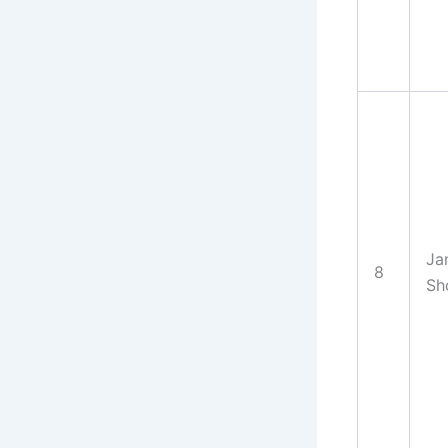
Ja
8
Sh