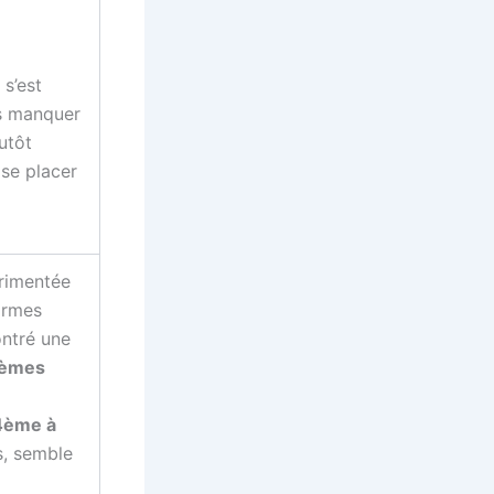
 s’est
is manquer
lutôt
 se placer
rimentée
armes
ontré une
ièmes
4ème à
s, semble