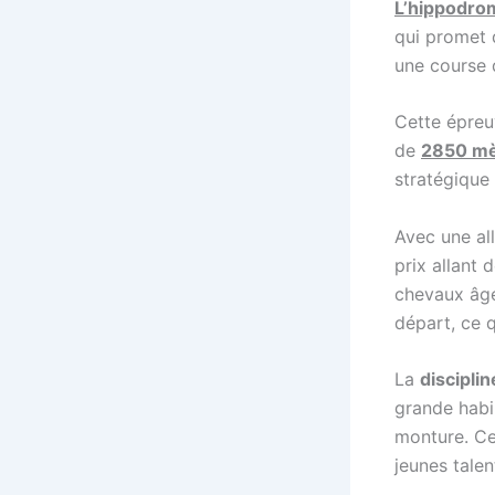
L’hippodro
qui promet d
une course 
Cette épreu
de
2850 mè
stratégique
Avec une al
prix allant 
chevaux âgé
départ, ce 
La
disciplin
grande habil
monture. Ce
jeunes talen