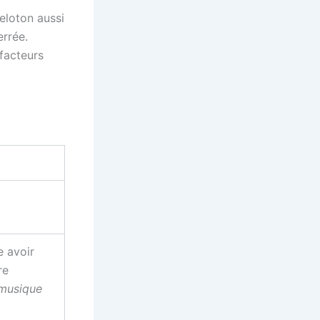
eloton aussi
rrée.
 facteurs
e avoir
re
musique