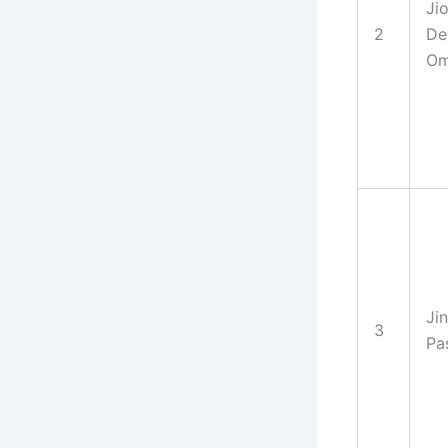
Ji
2
De
Om
Ji
3
Pa