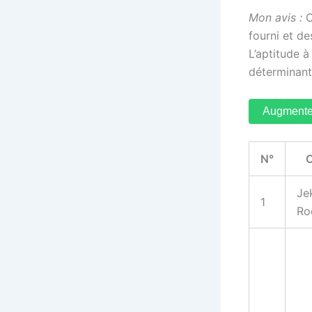
Mon avis :
C
fourni et d
L’aptitude à
déterminant
Augmente
N°
C
Jek
1
Ro