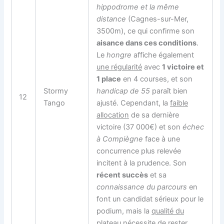
hippodrome et la même
distance
(Cagnes-sur-Mer,
3500m), ce qui confirme son
aisance dans ces conditions
.
Le
hongre
affiche également
une régularité
avec
1 victoire et
1 place
en 4 courses, et son
Stormy
handicap de 55
paraît bien
12
Tango
ajusté. Cependant, la
faible
allocation
de sa dernière
victoire (37 000€) et son
échec
à Compiègne
face à une
concurrence plus relevée
incitent à la prudence. Son
récent succès
et sa
connaissance du parcours
en
font un candidat sérieux pour le
podium, mais la
qualité du
plateau
nécessite de rester