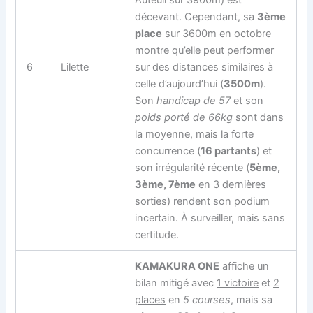
Auteuil sur 3900m) est
décevant. Cependant, sa
3ème
place
sur 3600m en octobre
montre qu’elle peut performer
6
Lilette
sur des distances similaires à
celle d’aujourd’hui (
3500m
).
Son
handicap de 57
et son
poids porté de 66kg
sont dans
la moyenne, mais la forte
concurrence (
16 partants
) et
son irrégularité récente (
5ème,
3ème, 7ème
en 3 dernières
sorties) rendent son podium
incertain. À surveiller, mais sans
certitude.
KAMAKURA ONE
affiche un
bilan mitigé avec
1 victoire
et
2
places
en
5 courses
, mais sa