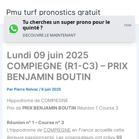
Aller
Pmu turf pronostics gratuit
au
contenu
Tu cherches un super prono pour le
now
quinté ?
DECOUVRE LE MAINTENANT
Lundi 09 juin 2025
COMPIEGNE (R1-C3) – PRIX
BENJAMIN BOUTIN
Par
Pierre Nolvac
/
9 juin 2025
Hippodrome de COMPIEGNE
Prix de
PRIX BENJAMIN BOUTIN
Réunion 1 Course 3
Réunion n° 1 – Course n° 3
L’hippodrome de
COMPIEGNE
en
France
accueille cette
épreuve passionnante. Les organisateurs ont prévu
55