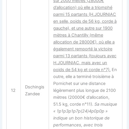
sur 2000 mètres (28000€
d’allocation) où elle a triomphé
parmi 15 partants (H.JOURNIAC
en selle, poids de 56 kg, corde à
gauche), et une autre sur 1900
mètres à Chantilly (même
allocation de 28000€), où elle a
également remporté la victoire
parmi 13 partants (toujours avec
H.JOURNIAC, mais avec un
poids de 54 kg et corde n°7).
En
outre, elle a terminé troisième à
Pornichet sur une distance
Dschingis
12
légèrement plus longue de 2100
Zandee
mètres (20000€ d’allocation,
51.5 kg, corde n°11).
Sa musique
« 1p1p3p1p7p(24)4p0p0p »
indique un bon historique de
performances, avec trois