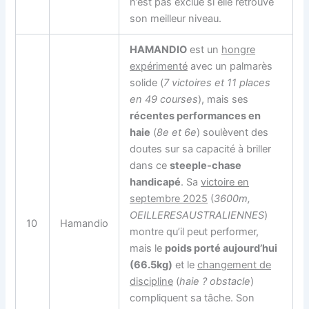
n’est pas exclue si elle retrouve
son meilleur niveau.
HAMANDIO
est un
hongre
expérimenté
avec un palmarès
solide (
7 victoires et 11 places
en 49 courses
), mais ses
récentes performances en
haie
(
8e et 6e
) soulèvent des
doutes sur sa capacité à briller
dans ce
steeple-chase
handicapé
. Sa
victoire en
septembre 2025
(
3600m,
OEILLERESAUSTRALIENNES
)
10
Hamandio
montre qu’il peut performer,
mais le
poids porté aujourd’hui
(66.5kg)
et le
changement de
discipline
(
haie ? obstacle
)
compliquent sa tâche. Son