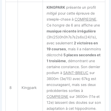
KINGPARK
présente un profil
mitigé
pour cette épreuve de
steeple-chase à
COMPIEGNE
.
Ce
hongre
de 6 ans affiche une
musique récente irrégulière
(3h(25)0h0h7s7s2s6s(24)1s),
avec seulement
2 victoires en
19 courses
, mais il a néanmoins
décroché
5 places secondes et
1 troisième
, démontrant une
certaine constance. Son dernier
podium à
SAINT-BRIEUC
sur
3800m (3e/15) avec 67kg est
encourageant, mais ses deux
8
Kingpark
précédentes sorties à
COMPIEGNE
sur 3600m (11e et
12e) laissent des doutes sur son
adaptation à cet hippodrome.