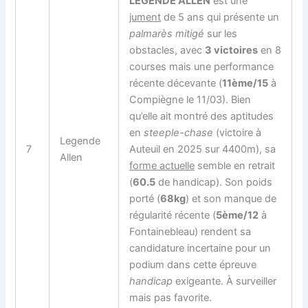
LEGENDE ALLEN
est une
jument
de 5 ans qui présente un
palmarès mitigé
sur les
obstacles, avec
3 victoires
en 8
courses mais une performance
récente décevante (
11ème/15
à
Compiègne le 11/03). Bien
qu’elle ait montré des aptitudes
en
steeple-chase
(victoire à
Legende
7
Auteuil en 2025 sur 4400m), sa
Allen
forme actuelle
semble en retrait
(
60.5
de handicap). Son poids
porté (
68kg
) et son manque de
régularité récente (
5ème/12
à
Fontainebleau) rendent sa
candidature incertaine pour un
podium dans cette épreuve
handicap
exigeante. À surveiller
mais pas favorite.