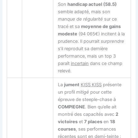
Son
handicap actuel (58.5)
semble adapté, mais son
manque de régularité
sur ce
tracé et sa
moyenne de gains
modeste
(94 065€) incitent à la
prudence. Il pourrait
surprendre
s’il reproduit sa dernière
performance, mais un top 3
paraît
incertain
dans ce champ
relevé.
La
jument
KISS KISS
présente
un profil
mitigé
pour cette
épreuve de steeple-chase à
COMPIEGNE
. Bien qu’elle ait
montré des capacités avec
2
victoires
et
7 places
en
18
courses
, ses performances
récentes sont en demi-teinte :