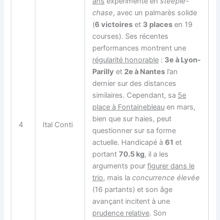
ans
expérimenté en
steeple-
chase
, avec un palmarès solide
(
6 victoires
et
3 places
en 19
courses). Ses récentes
performances montrent une
régularité honorable
:
3e à Lyon-
Parilly
et
2e à Nantes
l’an
dernier sur des distances
similaires. Cependant, sa
5e
place à Fontainebleau
en mars,
bien que sur haies, peut
4
Ital Conti
questionner sur sa forme
actuelle. Handicapé à
61
et
portant
70.5 kg
, il a les
arguments pour
figurer dans le
trio
, mais la
concurrence élevée
(16 partants) et son âge
avançant incitent à une
prudence relative
. Son