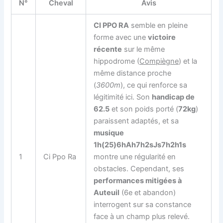
N°
Cheval
Avis
CI PPO RA
semble en pleine
forme avec une
victoire
récente
sur le même
hippodrome (
Compiègne
) et la
même distance proche
(
3600m
), ce qui renforce sa
légitimité ici. Son
handicap de
62.5
et son poids porté (
72kg
)
paraissent adaptés, et sa
musique
1h(25)6hAh7h2sJs7h2h1s
1
Ci Ppo Ra
montre une régularité en
obstacles. Cependant, ses
performances mitigées à
Auteuil
(6e et abandon)
interrogent sur sa constance
face à un champ plus relevé.