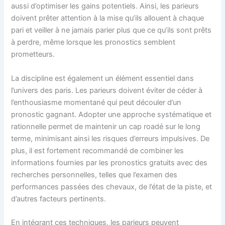
aussi d’optimiser les gains potentiels. Ainsi, les parieurs
doivent prêter attention à la mise qu’ils allouent à chaque
pari et veiller à ne jamais parier plus que ce qu’ils sont prêts
à perdre, même lorsque les pronostics semblent
prometteurs.
La discipline est également un élément essentiel dans
l’univers des paris. Les parieurs doivent éviter de céder à
l’enthousiasme momentané qui peut découler d’un
pronostic gagnant. Adopter une approche systématique et
rationnelle permet de maintenir un cap roadé sur le long
terme, minimisant ainsi les risques d’erreurs impulsives. De
plus, il est fortement recommandé de combiner les
informations fournies par les pronostics gratuits avec des
recherches personnelles, telles que l’examen des
performances passées des chevaux, de l’état de la piste, et
d’autres facteurs pertinents.
En intégrant ces techniques, les parieurs peuvent