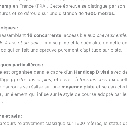
champ
en France (FRA). Cette épreuve se distingue par son 
uros et se déroule sur une distance de
1600 mètres
.
hniques :
rassemblant
16 concurrents
, accessible aux
chevaux entie
de 4 ans et au-delà
. La discipline et la spécialité de cette 
, ce qui en fait une épreuve purement d’aptitude sur piste.
iques particulières :
e est organisée dans le cadre d’un
Handicap Divisé
avec d
d’âge
(quatre ans et plus)
et ouvert à
tous les chevaux
quell
e parcours se réalise sur une
moyenne piste
et se caractér
e
, un élément qui influe sur le style de course adopté par le
s.
s et avis :
arcours relativement classique sur 1600 mètres, le statut 