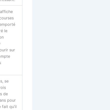
affiche
 courses
remporté
ré le
on
9
ourir sur
Compte
s
s, se
rois
es de
sans pour
fait qu’il