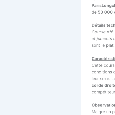
ParisLong
de
53 000
e
Détails tec
Course n°6
et juments 
sont le
plat
Caractérist
Cette cours
conditions 
leur sexe. L
corde droit
compétiteur
Observation
Malgré un p