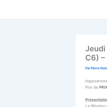
Aller
au
contenu
Jeudi
C6) –
Par
Pierre Nol
Hippodrome
Prix de
PRI
Présentatio
La Réunion 