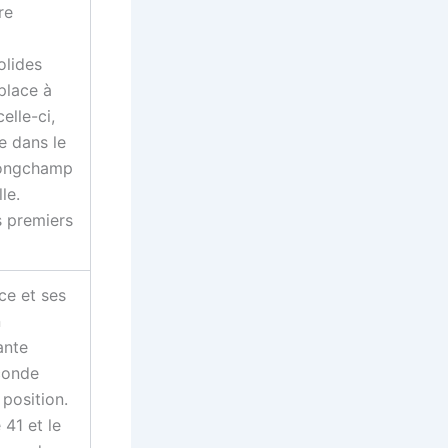
re
olides
place à
elle-ci,
e dans le
Longchamp
le.
s premiers
ce et ses
n
ante
conde
position.
41 et le