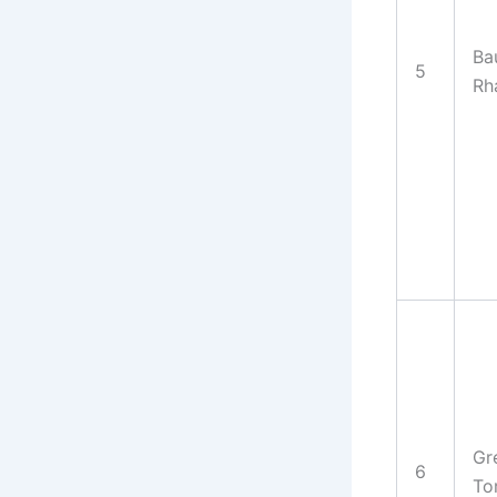
Ba
5
Rh
Gr
6
To