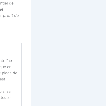
ntiel de
et
r profit de
ntraîné
que en
e place de
est
is, sa
tteuse