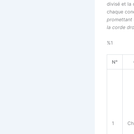
divisé et la
chaque con
promettant q
la corde dro
%1
N°
1
Ch