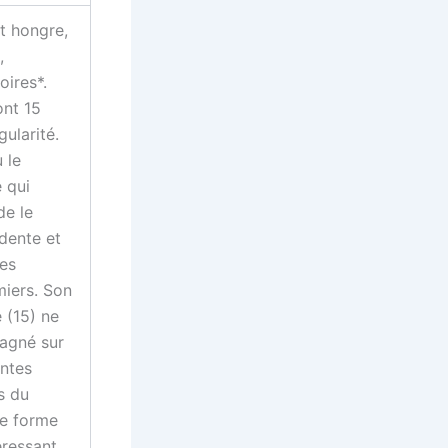
t hongre,
,
oires*.
ont 15
ularité.
 le
 qui
de le
dente et
ses
miers. Son
 (15) ne
gagné sur
ntes
s du
ne forme
éressant.