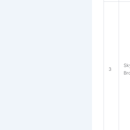
Sk
3
Br