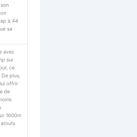
 son
Son
cap à 44
que sa
e avec
mp sur
our, ce
 De plus,
i offrir
e de
moins
s
 sur 1600m
 atouts