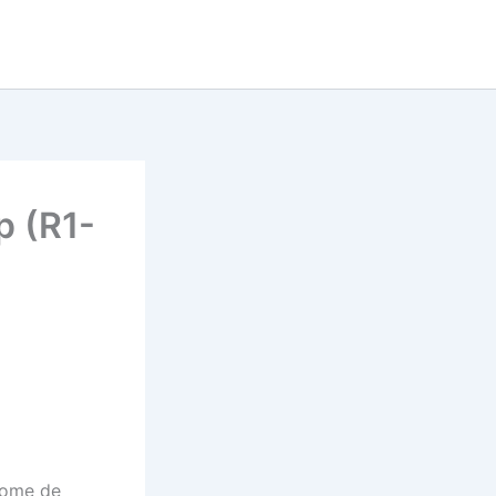
Tu cherches un super prono
now
pour le quinté ?
DECOUVRE LE MAINTENANT
p (R1-
rome de