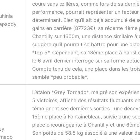
coure sans œillères, comme lors de sa derniè
performance, pourrait représenter un facteur
uhinia
déterminant. Bien qu’il ait déjà accumulé de s
apsody
gains en carrière (87723€), sa récente 4ème 
Chantilly sur 1600m, une distance similaire à c
suggère qu’il pourrait se battre pour une plac
*top 5*. Cependant, sa 13ème place à Paris
le 6 avril dernier interroge sur sa forme actuel
Compte tenu de cela, une place dans les troi
semble *peu probable*.
L’étalon *Grey Tornado*, malgré son expérien
5 victoires, affiche des résultats fluctuants e
témoignent ses dernières sorties : une décev
15ème place à Fontainebleau, suivie d’une se
place encourageante à Chantilly et une 6ème 
ey
Son poids de 58.5 kg associé à une valeur de 
rnado