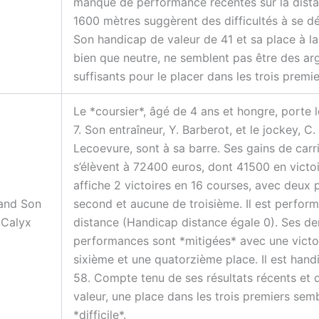
manque de performance récentes sur la dist
1600 mètres suggèrent des difficultés à se d
Son handicap de valeur de 41 et sa place à la
bien que neutre, ne semblent pas être des a
suffisants pour le placer dans les trois premie
Le *coursier*, âgé de 4 ans et hongre, porte 
7. Son entraîneur, Y. Barberot, et le jockey, C.
Lecoevure, sont à sa barre. Ses gains de carr
s’élèvent à 72400 euros, dont 41500 en victoir
affiche 2 victoires en 16 courses, avec deux 
and Son
second et aucune de troisième. Il est perform
 Calyx
distance (Handicap distance égale 0). Ses de
performances sont *mitigées* avec une victo
sixième et une quatorzième place. Il est hand
58. Compte tenu de ses résultats récents et 
valeur, une place dans les trois premiers sem
*difficile*.