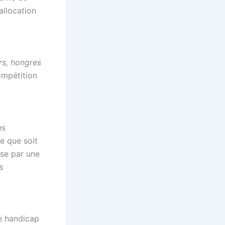
allocation
rs, hongres
compétition
es
e que soit
ise par une
s
de handicap