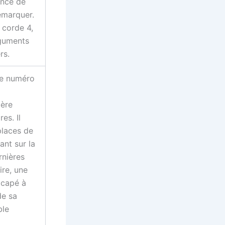
ance de
émarquer.
 corde 4,
rguments
rs.
le numéro
ière
es. Il
places de
ant sur la
rnières
ire, une
icapé à
de sa
ble