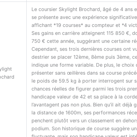
Le
coursier
Skylight Brochard, âgé de 4 ans e
se présente avec une expérience significative
affichant *19 courses* au compteur et *4 vict
Ses gains en carrière atteignent 115 850 €, d
750 € cette année, suggérant une certaine rég
Cependant, ses trois dernières courses ont vu
destrier se placer 12ème, 8ème puis 3ème, ce
indique une forme variable. De plus, le choix 
ylight
présenter sans œillères dans sa course précé
ochard
le poids de 59.5 kg à porter interrogent sur 
chances réelles de figurer parmi les trois pre
handicape valeur de 42 et sa place à la corde
l’avantagent pas non plus. Bien qu’il ait déjà 
la distance de 1600m, ses performances réce
penchent plutôt vers un classement en dehor
podium. Son historique de course suggère u
fluctuante, mais son handicape valeur est int