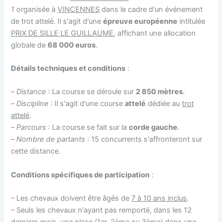
1
organisée à
VINCENNES
dans le cadre d'un événement
de trot attelé. Il s'agit d'une
épreuve européenne
intitulée
PRIX DE SILLE LE GUILLAUME
, affichant une allocation
globale de
68 000 euros
.
Détails techniques et conditions
:
–
Distance
: La course se déroule sur
2 850 mètres
.
–
Discipline
: Il s'agit d'une course
attelé
dédiée au
trot
attelé
.
–
Parcours
: La course se fait sur la
corde gauche
.
–
Nombre de partants
: 15 concurrents s'affronteront sur
cette distance.
Conditions spécifiques de participation
:
– Les chevaux doivent être âgés de
7 à 10 ans inclus
.
– Seuls les chevaux n'ayant pas remporté, dans les 12
derniers mois, une place (1er, 2ème ou 3ème) dans une