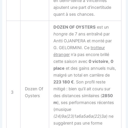
en demi-teinte à Vincennes
ajoutent une part d’incertitude
quant à ses chances.
DOZEN OF OYSTERS
est un
hongre
de 7 ans entraîné par
Antti OJANPERA et monté par
G. GELORMINI. Ce
trotteur
étranger
n’a pas encore brillé
cette saison avec
0 victoire
,
0
place
et des gains annuels nuls,
malgré un total en carrière de
223 180 €
. Son profil reste
Dozen Of
mitigé : bien qu’il ait couru sur
3
Oysters
des distances similaires (
2850
m
), ses performances récentes
(
musique
(24)9a(23)1a6a5a6a(22)3a
) ne
suggèrent pas une forme