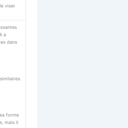
de viser
essantes
l a
ces dans
imilaires.
 sa forme
e, mais il