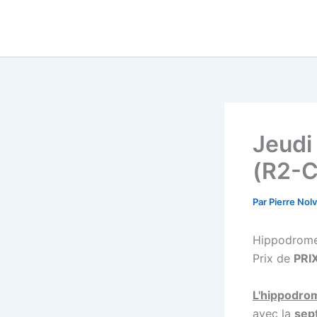
Aller
au
contenu
Jeud
(R2-C
Par
Pierre Nol
Hippodrom
Prix de
PRI
L'hippodro
avec la
sep