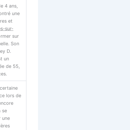
de 4 ans,
ontré une
res et
s-sur-
rmer sur
elle. Son
key D.
st un
ée de 55,
ces.
certaine
ce lors de
 encore
à se
r une
ières