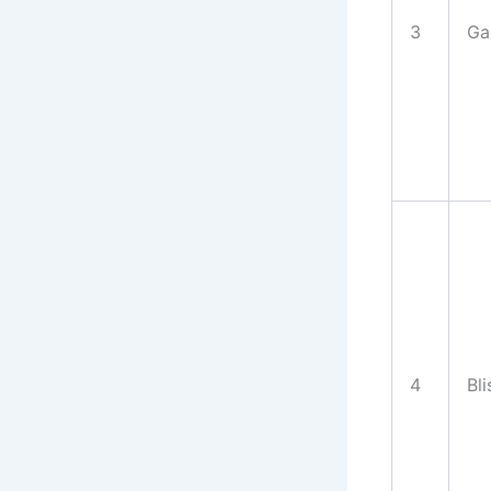
3
Ga
4
Bl