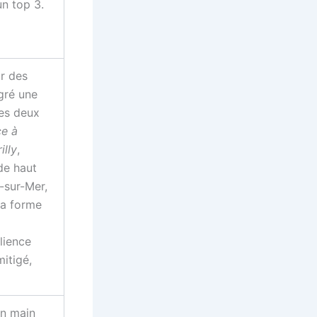
n top 3.
r des
gré une
es deux
ce à
illy
,
de haut
-sur-Mer,
 sa forme
lience
mitigé,
en main