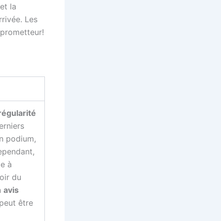
et la
rrivée. Les
 prometteur!
régularité
erniers
un podium,
ependant,
ce à
oir du
n
avis
peut être