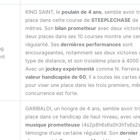
KING SAINT, le
poulain de 4 ans
, semble avoir t
place dans cette course de
STEEPLECHASE
de 
mètres. Son
bilan prometteur
avec deux victoir
deux places dans ses 10 courses montre une cer
régularité. Ses
dernières performances
sont
ng
encourageantes, notamment ses deux victoires 
int
type de distance, et son troisième place à 4000
Avec un
jockey expérimenté
comme N. Ferreira
valeur handicapée de 60
, il a toutes les cartes
pour viser une place dans les trois premiers, mê
concurrence est forte.
GARIBALDI, un hongre de 4 ans, semble avoir tr
place dans ce handicap de haut niveau, avec un
musique prometteuse
(4s2p8h6s6s0h3hTs6s2s
témoigne d’une certaine régularité. Son
dernier