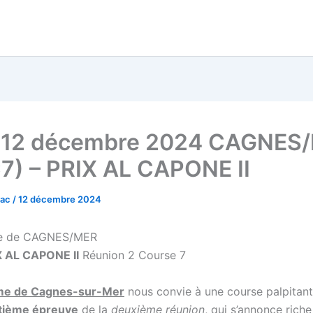
i 12 décembre 2024 CAGNES
7) – PRIX AL CAPONE II
vac
/
12 décembre 2024
e de CAGNES/MER
X AL CAPONE II
Réunion 2 Course 7
me de Cagnes-sur-Mer
nous convie à une course palpitante
tième épreuve
de la
deuxième réunion
, qui s’annonce riche