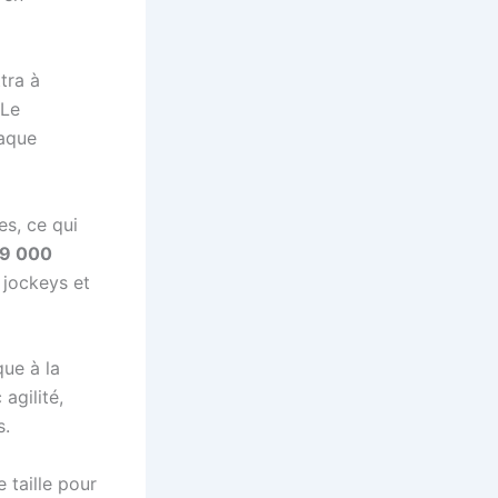
tra à
 Le
haque
es, ce qui
9 000
 jockeys et
ue à la
agilité,
s.
taille pour