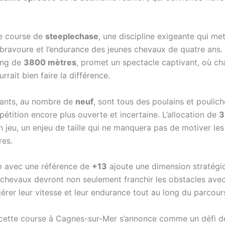
une course de
steeplechase
, une discipline exigeante qui met
a bravoure et l’endurance des jeunes chevaux de quatre ans.
ong de
3800 mètres
, promet un spectacle captivant, où c
rrait bien faire la différence.
pants, au nombre de
neuf
, sont tous des poulains et poulich
étition encore plus ouverte et incertaine. L’allocation de
3
n jeu, un enjeu de taille qui ne manquera pas de motiver les
res.
p
avec une référence de
+13
ajoute une dimension stratégiq
 chevaux devront non seulement franchir les obstacles avec 
érer leur vitesse et leur endurance tout au long du parcour
ette course à Cagnes-sur-Mer s’annonce comme un défi de 