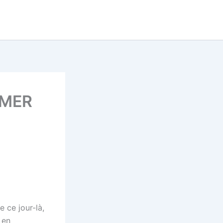
Tu cherches un super prono
now
pour le quinté ?
DECOUVRE LE MAINTENANT
/MER
 ce jour-là,
 en