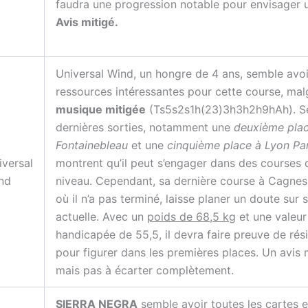
faudra une progression notable pour envisager u
Avis mitigé.
Universal Wind, un hongre de 4 ans, semble avoi
ressources intéressantes pour cette course, mal
musique mitigée
(Ts5s2s1h(23)3h3h2h9hAh). S
dernières sorties, notamment une
deuxième pla
Fontainebleau
et une
cinquième place à Lyon Par
iversal
montrent qu’il peut s’engager dans des courses 
nd
niveau. Cependant, sa dernière course à Cagnes
où il n’a pas terminé, laisse planer un doute sur
actuelle. Avec un
poids de 68,5 kg
et une valeur
handicapée de 55,5, il devra faire preuve de rési
pour figurer dans les premières places. Un avis 
mais pas à écarter complètement.
SIERRA NEGRA
semble avoir toutes les cartes 