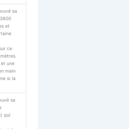
rouvé sa
3800
es et
taine
sur ce
 mètres.
 et une
 en main
me si la
ouvé sa
e
) qui