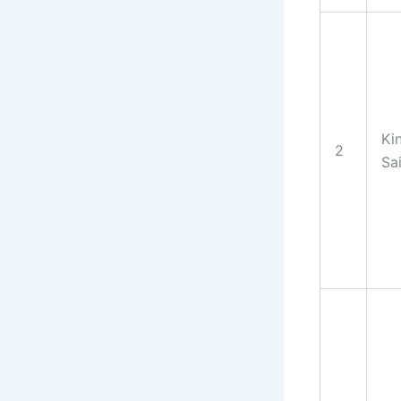
Ki
2
Sa