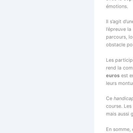
émotions.
Il s’agit d’
l’épreuve l
parcours, l
obstacle pou
Les partici
rend la comp
euros
est e
leurs montu
Ce
handica
course. Les
mais aussi g
En somme, c