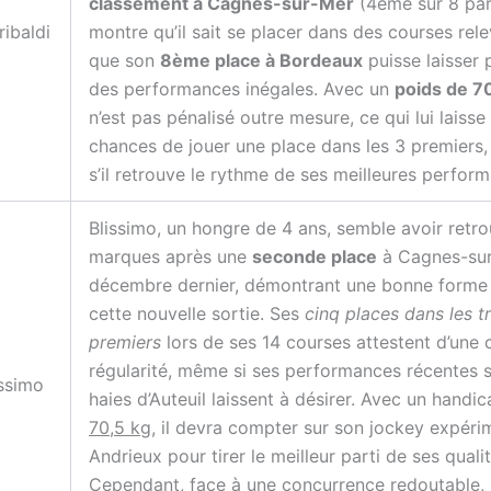
classement à Cagnes-sur-Mer
(4ème sur 8 par
ribaldi
montre qu’il sait se placer dans des courses rele
que son
8ème place à Bordeaux
puisse laisser 
des performances inégales. Avec un
poids de 7
n’est pas pénalisé outre mesure, ce qui lui laisse
chances de jouer une place dans les 3 premiers,
s’il retrouve le rythme de ses meilleures perfor
Blissimo, un hongre de 4 ans, semble avoir retr
marques après une
seconde place
à Cagnes-sur
décembre dernier, démontrant une bonne forme
cette nouvelle sortie. Ses
cinq places dans les tr
premiers
lors de ses 14 courses attestent d’une 
régularité, même si ses performances récentes s
issimo
haies d’Auteuil laissent à désirer. Avec un handi
70,5 kg
, il devra compter sur son jockey expéri
Andrieux pour tirer le meilleur parti de ses qualit
Cependant, face à une concurrence redoutable, 