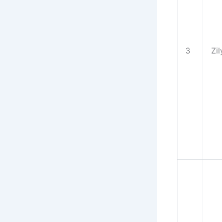
3
Zil