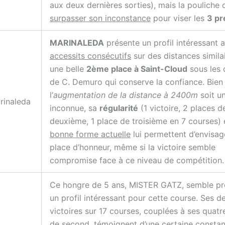
aux deux dernières sorties), mais la pouliche 
surpasser son inconstance
pour viser les
3 pr
MARINALEDA
présente un profil intéressant
accessits consécutifs
sur des distances simila
une belle
2ème place à Saint-Cloud
sous les 
de C. Demuro qui conserve la confiance. Bien
l’
augmentation de la distance à 2400m
soit u
rinaleda
inconnue, sa
régularité
(1 victoire, 2 places d
deuxième, 1 place de troisième en 7 courses) 
bonne forme actuelle
lui permettent d’envisag
place d’honneur, même si la victoire semble
compromise face à ce niveau de compétition.
Ce hongre de 5 ans, MISTER GATZ, semble pr
un profil intéressant pour cette course. Ses d
victoires sur 17 courses, couplées à ses quatr
de second, témoignent d’une certaine constan