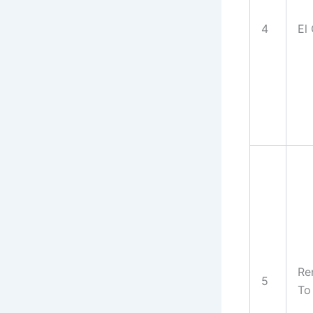
4
El
Re
5
To