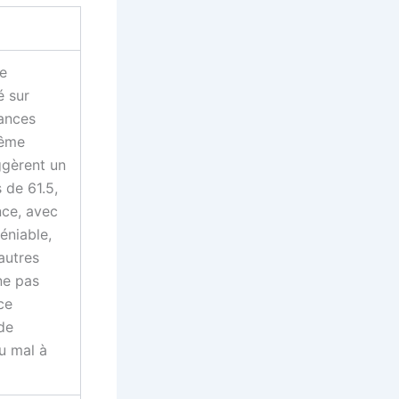
e
é sur
ances
même
ggèrent un
 de 61.5,
nce, avec
éniable,
autres
ne pas
 ce
de
du mal à