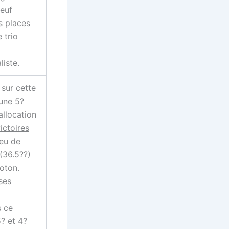
neuf
is places
 trio
liste.
sur cette
 une
5?
allocation
ictoires
eu de
(36.5??
)
loton.
ses
 ce
? et 4?