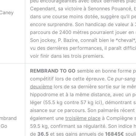
peu encourageantes avec deux dernières plac
Cependant, sa victoire à Senonnes Pouancé, 
 Caney
dans une course moins dotée, suggère qu’il p
encore surprendre. Son handicap de valeur à 3
parcours de 2400 mètres pourraient jouer en 
Son jockey, P. Bazire, connaît bien le *cheval*
vu des dernières performances, il paraît diffici
voir finir dans les trois premiers.
REMBRAND TO GO
semble en bonne forme p
compétitif lors de cette épreuve. Ce
pur-sang
deuxième
lors de sa dernière sortie sur le m
hippodrome et à la même distance, avec un p
léger (55.5 kg contre 57 kg ici), démontrant 
aisance sur ce parcours. Son palmarès récent 
mbrand
également une
troisième place
à Compiègne s
 Go
59.5 kg, confirmant sa régularité. Son indice
de
36.5
et ses gains annuels de
16845€
soul