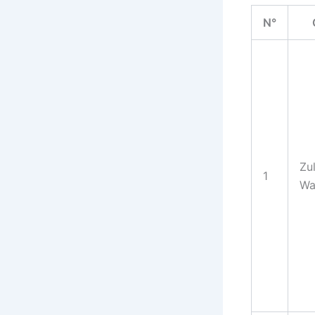
N°
Zu
1
Wa