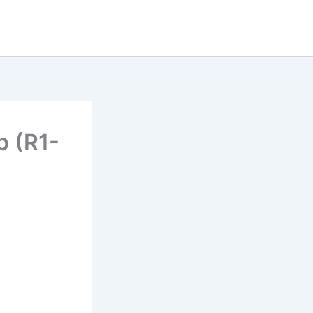
Tu cherches un super prono
now
pour le quinté ?
DECOUVRE LE MAINTENANT
p (R1-