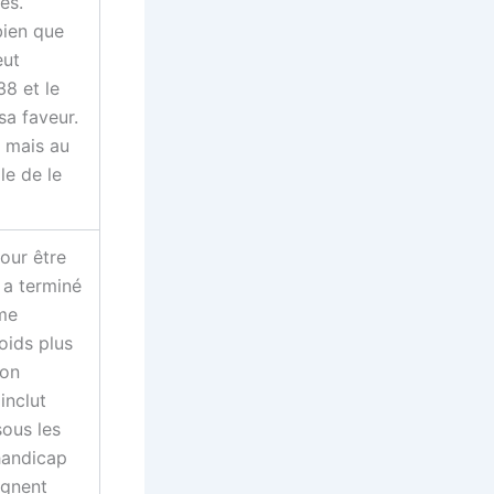
es.
bien que
eut
8 et le
sa faveur.
, mais au
le de le
our être
a terminé
ême
oids plus
son
inclut
ous les
 handicap
ignent