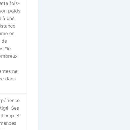
tte fois-
 son poids
e à une
istance
omme en
e de
s *le
nombreux
entes ne
ce dans
xpérience
tigé. Ses
gchamp et
ormances