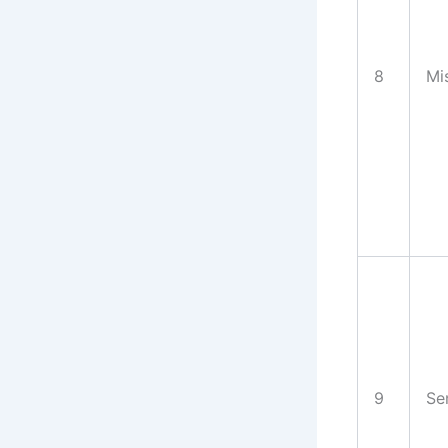
8
Mi
9
Se