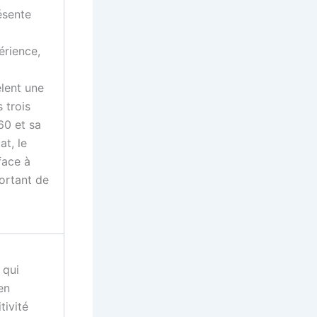
ésente
érience,
èlent une
 trois
60 et sa
at, le
face à
ortant de
 qui
en
tivité