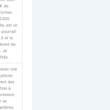
 € de
former.
 2400
le, est un
 pourrait
.5 et le
nfèrent de
. Je
ités.
 avec une
 places
lent des
tres à
pression
r sa
œillères