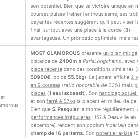
son potentiel. Bien que sa victoire unique en 
courses puisse freiner l’enthousiasme, ses
tro
payantes
récentes suggèrent qu’il peut viser le
final, surtout avec une place à la corde (
3
)
avantageuse. Un pronostic optimiste, mais réa
MOST GLAMOROUS
présente
un bilan mitigé
distance de
2400m
à
ParisLongchamp
, avec
place récente
dans des conditions similaires (
50900€
, poids
55.5kg
). La jument affiche
2 v
en 9 courses
(
ratio honorable de 22%
) mais
p
places
(
1 seul accessit
). Son
handicap actuel 
st
et son
ferré à 57kg
la placent en milieu de pe
amorous
Bien que
S. Pasquier
la monte régulièrement, 
performances irrégulières
(15? à Deauville en
décembre) rendent son podium
incertain
dans
champ de 16 partants
. Son
potentiel existe
(5