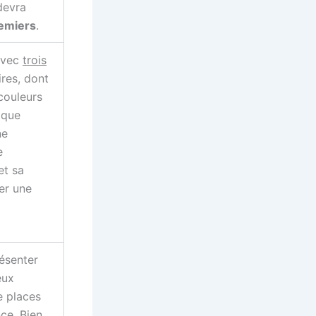
devra
emiers
.
 avec
trois
ires, dont
couleurs
 que
ne
e
et sa
er une
ésenter
eux
e places
ce. Bien