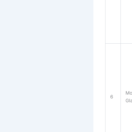
Mo
6
Gl