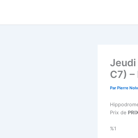
Aller
au
contenu
Jeudi
C7) –
Par
Pierre Nol
Hippodrome
Prix de
PRI
%1