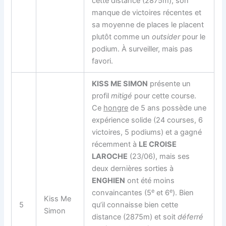
cette distance (2875m), son
manque de victoires récentes et
sa moyenne de places le placent
plutôt comme un
outsider
pour le
podium. À surveiller, mais pas
favori.
KISS ME SIMON
présente un
profil
mitigé
pour cette course.
Ce
hongre
de 5 ans possède une
expérience solide (24 courses, 6
victoires, 5 podiums) et a gagné
récemment à
LE CROISE
LAROCHE
(23/06), mais ses
deux dernières sorties à
ENGHIEN
ont été moins
e
e
convaincantes (5
et 6
). Bien
Kiss Me
5
qu’il connaisse bien cette
Simon
distance (2875m) et soit
déferré