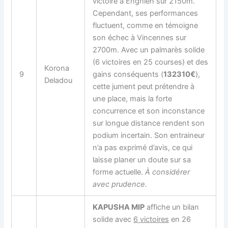
victoire à Enghien sur 2150m.
Cependant, ses performances
fluctuent, comme en témoigne
son échec à Vincennes sur
2700m. Avec un palmarès solide
(6 victoires en 25 courses) et des
Korona
9
gains conséquents (
132310€
),
Deladou
cette jument peut prétendre à
une place, mais la forte
concurrence et son inconstance
sur longue distance rendent son
podium incertain. Son entraineur
n’a pas exprimé d’avis, ce qui
laisse planer un doute sur sa
forme actuelle.
À considérer
avec prudence.
KAPUSHA MIP
affiche un bilan
solide avec
6 victoires
en 26