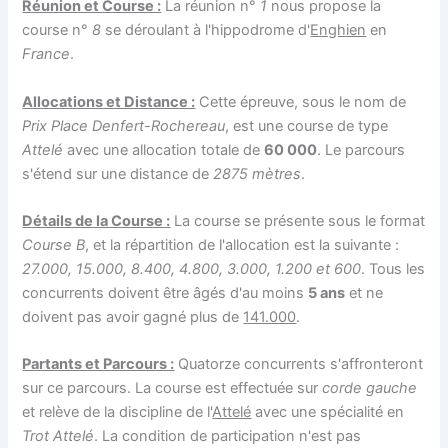
Réunion et Course :
La réunion n°
1
nous propose la
course n°
8
se déroulant à l'hippodrome d'
Enghien
en
France
.
Allocations et Distance :
Cette épreuve, sous le nom de
Prix Place Denfert-Rochereau
, est une course de type
Attelé
avec une allocation totale de
60 000
. Le parcours
s'étend sur une distance de
2875 mètres
.
Détails de la Course :
La course se présente sous le format
Course B
, et la répartition de l'allocation est la suivante :
27.000, 15.000, 8.400, 4.800, 3.000, 1.200 et 600
. Tous les
concurrents doivent être âgés d'au moins
5 ans
et ne
doivent pas avoir gagné plus de
141.000
.
Partants et Parcours :
Quatorze concurrents s'affronteront
sur ce parcours. La course est effectuée sur
corde gauche
et relève de la discipline de l'
Attelé
avec une spécialité en
Trot Attelé
. La condition de participation n'est pas