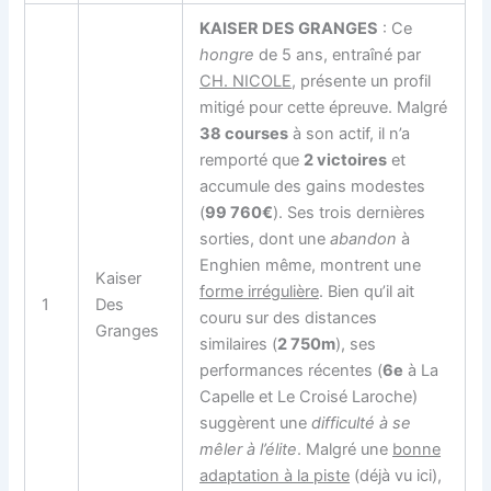
KAISER DES GRANGES
: Ce
hongre
de 5 ans, entraîné par
CH. NICOLE
, présente un profil
mitigé pour cette épreuve. Malgré
38 courses
à son actif, il n’a
remporté que
2 victoires
et
accumule des gains modestes
(
99 760€
). Ses trois dernières
sorties, dont une
abandon
à
Enghien même, montrent une
Kaiser
forme irrégulière
. Bien qu’il ait
1
Des
couru sur des distances
Granges
similaires (
2 750m
), ses
performances récentes (
6e
à La
Capelle et Le Croisé Laroche)
suggèrent une
difficulté à se
mêler à l’élite
. Malgré une
bonne
adaptation à la piste
(déjà vu ici),