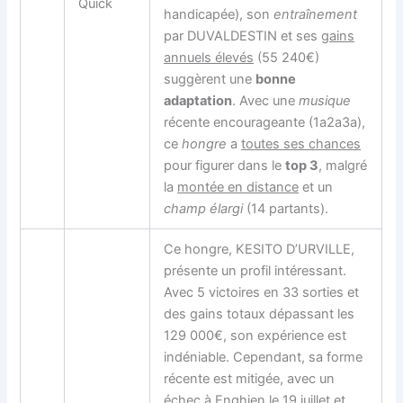
Quick
handicapée), son
entraînement
par DUVALDESTIN et ses
gains
annuels élevés
(55 240€)
suggèrent une
bonne
adaptation
. Avec une
musique
récente encourageante (1a2a3a),
ce
hongre
a
toutes ses chances
pour figurer dans le
top 3
, malgré
la
montée en distance
et un
champ élargi
(14 partants).
Ce hongre, KESITO D’URVILLE,
présente un profil intéressant.
Avec 5 victoires en 33 sorties et
des gains totaux dépassant les
129 000€, son expérience est
indéniable. Cependant, sa forme
récente est mitigée, avec un
échec à Enghien le 19 juillet et