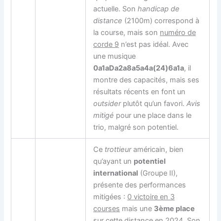
actuelle. Son
handicap de
distance
(2100m) correspond à
la course, mais son
numéro de
corde 9
n’est pas idéal. Avec
une musique
0a1aDa2a8a5a4a(24)6a1a
, il
montre des capacités, mais ses
résultats récents en font un
outsider
plutôt qu’un favori.
Avis
mitigé
pour une place dans le
trio, malgré son potentiel.
Ce
trottieur
américain, bien
qu’ayant un
potentiel
international
(Groupe II),
présente des performances
mitigées :
0 victoire en 3
courses
mais une
3ème place
sur cette distance en 2024. Son