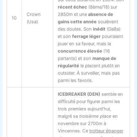
récent échec
(8ème/18) sur
Crown
2850m et une
absence de
10
(Usa)
gains cette année
soulèvent
des doutes. Son
inédit
(Da8a)
et son
ferrage léger
pourraient
jouer en sa faveur, mais la
concurrence élevée
(16
partants) et son
manque de
régularité
le placent plutôt en
outsider. À surveiller, mais pas
parmi les favoris.
ICEBREAKER (DEN)
semble en
difficulté pour figurer parmi les
trois premiers aujourd’hui,
malgré sa
troisième place
en
novembre sur 2700m à
Vincennes. Ce
trotteur étranger